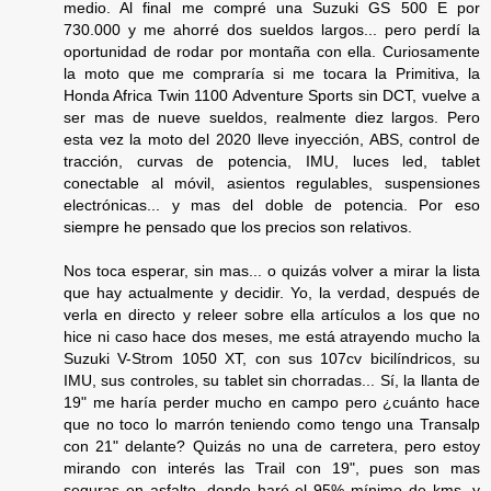
medio. Al final me compré una Suzuki GS 500 E por
730.000 y me ahorré dos sueldos largos... pero perdí la
oportunidad de rodar por montaña con ella. Curiosamente
la moto que me compraría si me tocara la Primitiva, la
Honda Africa Twin 1100 Adventure Sports sin DCT, vuelve a
ser mas de nueve sueldos, realmente diez largos. Pero
esta vez la moto del 2020 lleve inyección, ABS, control de
tracción, curvas de potencia, IMU, luces led, tablet
conectable al móvil, asientos regulables, suspensiones
electrónicas... y mas del doble de potencia. Por eso
siempre he pensado que los precios son relativos.
Nos toca esperar, sin mas... o quizás volver a mirar la lista
que hay actualmente y decidir. Yo, la verdad, después de
verla en directo y releer sobre ella artículos a los que no
hice ni caso hace dos meses, me está atrayendo mucho la
Suzuki V-Strom 1050 XT, con sus 107cv bicilíndricos, su
IMU, sus controles, su tablet sin chorradas... Sí, la llanta de
19" me haría perder mucho en campo pero ¿cuánto hace
que no toco lo marrón teniendo como tengo una Transalp
con 21" delante? Quizás no una de carretera, pero estoy
mirando con interés las Trail con 19", pues son mas
seguras en asfalto, donde haré el 95% mínimo de kms, y