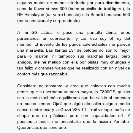
algunas motos de menor cilindrada por puro divertimento,
como la Kawa Versys 300 (buen pepinillo de trail ligero), la
RE Himalayan (un yerro honesto) o la Benelli Leoncino 500
(moto emocional y sorprendente).
A mi GS actual le puse una pantalla china, unos
paramanos, un cubrecarter, y con eso soy el rey del
mambo. El invento de los puños calefactables me parece
una maravilla. Las llantas 19" de palotes no son lo mejor
para lo marrón, ni tampoco sus marchas largas, pero
amigos, me he metido con ella por pistas muy chungas y
tan feliz; y grandes viajes que he realizado con un nivel de
confort más que razonable.
Considero no obstante -y creo que coincido con mucha
gente- que su hermana un poco mayor, la F800GS, quizás
sea la moto trail más equilibrada que ha salido al mercado
en mucho tiempo. Ojalá que algún día saliera algo a medio
camino entre esa y la Guzzi V85 TT. Trail vintage mañs de
chapa que de plásticos pero con capacidades off. Y
puestos a pedir, me encantaría que lo hiciera Yamaha.
Querencias que tiene uno.