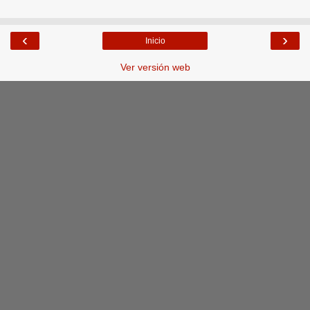
‹
›
Inicio
Ver versión web