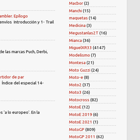
Macbor
(2)
Manchi
(15)
ambler. Epílogo
maquetas
(14)
íos Introducción y 1- Trail
Medicina
(3)
Megustanlas2T
(16)
Mianca
(36)
MiguelXR33
(4147)
e las marcas Puch, Derbi,
Modelismo
(7)
Montesa
(21)
Moto Guzzi
(24)
rtidor de par
Moto-e
(8)
dice del especial 14-
Moto2
(37)
Moto3
(26)
Motocross
(82)
MotoE
(12)
'a lo europeo'. En la
MotoE 2019
(6)
MotoE 2021
(1)
MotoGP
(809)
MotoGP 2011
(62)