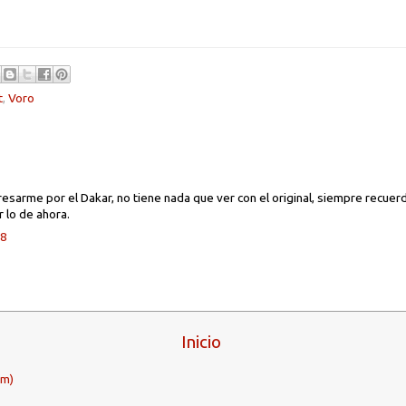
t
,
Voro
esarme por el Dakar, no tiene nada que ver con el original, siempre recuerd
r lo de ahora.
58
Inicio
om)