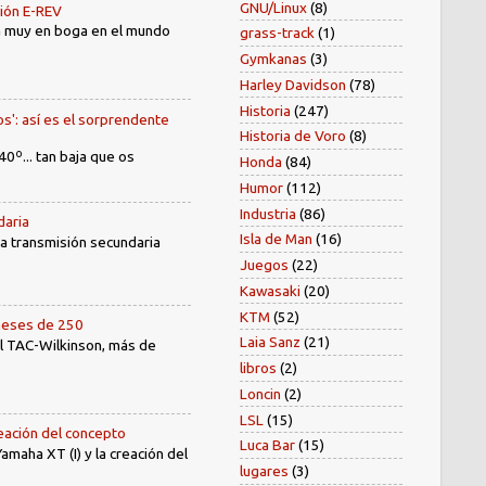
GNU/Linux
(8)
sión E-REV
tá muy en boga en el mundo
grass-track
(1)
Gymkanas
(3)
Harley Davidson
(78)
Historia
(247)
os': así es el sorprendente
Historia de Voro
(8)
40º... tan baja que os
Honda
(84)
Humor
(112)
Industria
(86)
daria
Isla de Man
(16)
 la transmisión secundaria
Juegos
(22)
Kawasaki
(20)
KTM
(52)
oneses de 250
Laia Sanz
(21)
el TAC-Wilkinson, más de
libros
(2)
Loncin
(2)
LSL
(15)
reación del concepto
Luca Bar
(15)
amaha XT (I) y la creación del
lugares
(3)