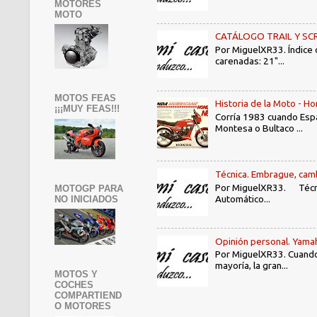
MOTORES
MOTO
CATÁLOGO TRAIL Y SCRAMB
Por MiguelXR33. Índice
carenadas: 21"...
MOTOS FEAS
Historia de la Moto - 
¡¡¡MUY FEAS!!!
Corría 1983 cuando Espa
Montesa o Bultaco ...
Técnica. Embrague, camb
Por MiguelXR33. Técni
MOTOGP PARA
Automático...
NO INICIADOS
Opinión personal. Yama
Por MiguelXR33. Cuando
mayoría, la gran...
MOTOS Y
COCHES
COMPARTIEND
O MOTORES