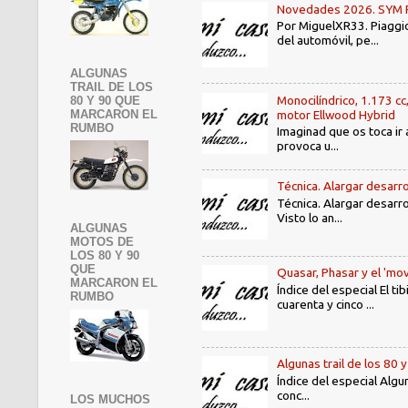
Novedades 2026. SYM PE3
Por MiguelXR33. Piaggio
del automóvil, pe...
ALGUNAS
TRAIL DE LOS
Monocilíndrico, 1.173 cc
80 Y 90 QUE
motor Ellwood Hybrid
MARCARON EL
RUMBO
Imaginad que os toca ir 
provoca u...
Técnica. Alargar desarro
Técnica. Alargar desarro
Visto lo an...
ALGUNAS
MOTOS DE
LOS 80 Y 90
QUE
Quasar, Phasar y el 'mov
MARCARON EL
Índice del especial El 
RUMBO
cuarenta y cinco ...
Algunas trail de los 80 
Índice del especial Algu
conc...
LOS MUCHOS