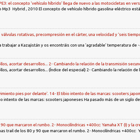
: el concepto 'vehículo híbrido' llega de nuevo a las motocicletas en ver
 Mp3 Hybrid , 2010 El concepto de vehículo híbrido gasolina-eléctrico es
, válvulas rotativas, precompresión en el cárter, una velocidad y 'seis tiemp
a trabajar a Kazajistán y os encontráis con una 'agradable' temperatura de -
llos, acortar desarrollos... 2- Cambiando la relación de la transmisión secun
llos, acortar desarrollos... (Índice del especial) 2- Cambiando la relación de
imiento pies por delante'. 14- El tibio intento de las marcas: scooters jap
tibio intento de las marcas: scooters japoneses Ha pasado más de un siglo d
y 90 que marcaron el rumbo. 2- Monocilíndricas +400cc: Yamaha XT (I) y la c
nas trail de los 80 y 90 que marcaron el rumbo. 2- Monocilíndricas +400cc: Y