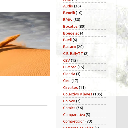
Audio
(36)
Benelli
(10)
BMW
(80)
Bocetos
(89)
Bougelet
(4)
Buell
(6)
Bultaco
(20)
C.E. RallyTT
(2)
CEV
(15)
CFMoto
(15)
Ciencia
(3)
Cine
(17)
Circuitos
(11)
Colectivo y leyes
(105)
Colove
(7)
Comics
(36)
Comparativa
(5)
Competición
(73)