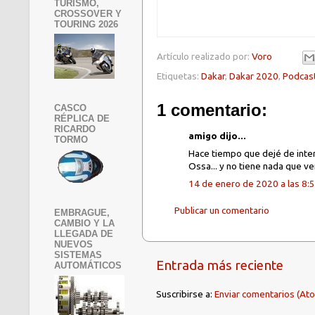
TURISMO,
CROSSOVER Y
TOURING 2026
Artículo realizado por:
Voro
Etiquetas:
Dakar
,
Dakar 2020
,
Podcas
1 comentario:
CASCO
RÉPLICA DE
RICARDO
amigo dijo...
TORMO
Hace tiempo que dejé de inter
Ossa... y no tiene nada que ve
14 de enero de 2020 a las 8:
Publicar un comentario
EMBRAGUE,
CAMBIO Y LA
LLEGADA DE
NUEVOS
SISTEMAS
Entrada más reciente
AUTOMÁTICOS
Suscribirse a:
Enviar comentarios (At