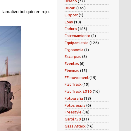
Diseño
(77)
Ducati
(169)
 llamativo botiquín en rojo.
E-sport
(1)
Ebay
(10)
Enduro
(183)
Entrenamiento
(2)
Equipamiento
(126)
Ergonomía
(1)
Escarpias
(8)
Eventos
(6)
Féminas
(15)
FF movement
(19)
Flat Track
(19)
Flat Track 2016
(16)
Fotografía
(18)
Fotos espía
(6)
Freestyle
(38)
Garbí750
(31)
Gass Attack
(16)