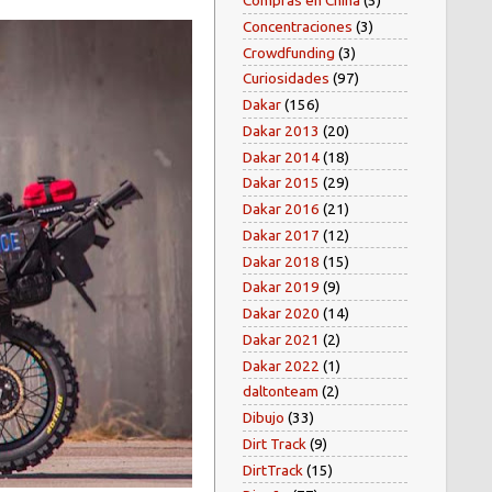
Compras en China
(5)
Concentraciones
(3)
Crowdfunding
(3)
Curiosidades
(97)
Dakar
(156)
Dakar 2013
(20)
Dakar 2014
(18)
Dakar 2015
(29)
Dakar 2016
(21)
Dakar 2017
(12)
Dakar 2018
(15)
Dakar 2019
(9)
Dakar 2020
(14)
Dakar 2021
(2)
Dakar 2022
(1)
daltonteam
(2)
Dibujo
(33)
Dirt Track
(9)
DirtTrack
(15)