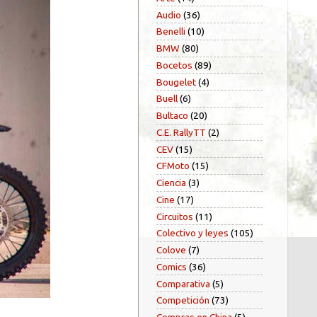
Audio
(36)
Benelli
(10)
BMW
(80)
Bocetos
(89)
Bougelet
(4)
Buell
(6)
Bultaco
(20)
C.E. RallyTT
(2)
CEV
(15)
CFMoto
(15)
Ciencia
(3)
Cine
(17)
Circuitos
(11)
Colectivo y leyes
(105)
Colove
(7)
Comics
(36)
Comparativa
(5)
Competición
(73)