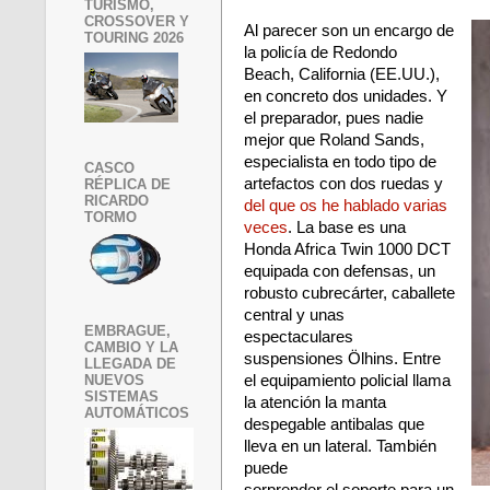
TURISMO,
CROSSOVER Y
Al parecer son un encargo de
TOURING 2026
la policía de Redondo
Beach, California (EE.UU.),
en concreto dos unidades. Y
el preparador, pues nadie
mejor que Roland Sands,
especialista en todo tipo de
CASCO
artefactos con dos ruedas y
RÉPLICA DE
RICARDO
del que os he hablado varias
TORMO
veces
. La base es una
Honda Africa Twin 1000 DCT
equipada con defensas, un
robusto cubrecárter, caballete
central y unas
EMBRAGUE,
espectaculares
CAMBIO Y LA
suspensiones Ölhins. Entre
LLEGADA DE
NUEVOS
el equipamiento policial llama
SISTEMAS
la atención la manta
AUTOMÁTICOS
despegable antibalas que
lleva en un lateral. También
puede