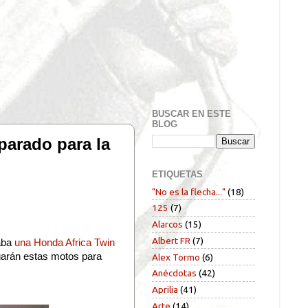
BUSCAR EN ESTE
BLOG
parado para la
ETIQUETAS
"No es la flecha..."
(18)
125
(7)
Alarcos
(15)
Albert FR
(7)
ñaba
una Honda Africa Twin
garán estas motos para
Alex Tormo
(6)
Anécdotas
(42)
Aprilia
(41)
Arte
(14)