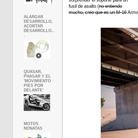
sorprender el soporte para un
fusil de asalto
(
no entiendo
mucho, creo que es un M-16
Armal
ALARGAR
DESARROLLO,
ACORTAR
DESARROLLO..
.
QUASAR,
PHASAR Y EL
'MOVIMIENTO
PIES POR
DELANTE'
MOTOS
NONATAS