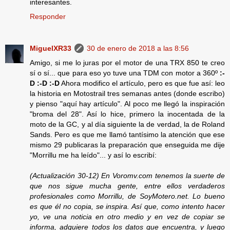
interesantes.
Responder
MiguelXR33
30 de enero de 2018 a las 8:56
Amigo, si me lo juras por el motor de una TRX 850 te creo
sí o sí... que para eso yo tuve una TDM con motor a 360º
:-
D :-D :-D
Ahora modifico el artículo, pero es que fue así: leo
la historia en Motostrail tres semanas antes (donde escribo)
y pienso "aquí hay artículo". Al poco me llegó la inspiración
"broma del 28". Así lo hice, primero la inocentada de la
moto de la GC, y al día siguiente la de verdad, la de Roland
Sands. Pero es que me llamó tantísimo la atención que ese
mismo 29 publicaras la preparación que enseguida me dije
"Morrillu me ha leído"... y así lo escribí:
(Actualización 30-12) En Voromv.com tenemos la suerte de
que nos sigue mucha gente, entre ellos verdaderos
profesionales como Morrillu, de SoyMotero.net. Lo bueno
es que él no copia, se inspira. Así que, como intento hacer
yo, ve una noticia en otro medio y en vez de copiar se
informa, adquiere todos los datos que encuentra, y luego