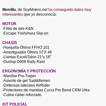
Morrillu
, de
SoyMotero.net
ha conseguido datos muy
interesantes
que yo desconocía:
MOTOR
-Filtro de aire K&N
-Escape Yoshimura Slip-on
CHASIS
-Horquilla Öhlins FFHO 101
-Amortiguador Ölhins STX 46
-Llantas Excel/Talon 21“y 18”
-Dunlop D908 Rally Raid
ERGONOMÍA Y PROTECCIÓN
-Manillar Pro-Traper
-Asiento de gel Sadddlemen
-Defensas laterales AlrRider
-Protectores de manetas
Cycra Pro Bend CRM Ultra
-Cubre-cárter reforzado
KIT POLICIAL