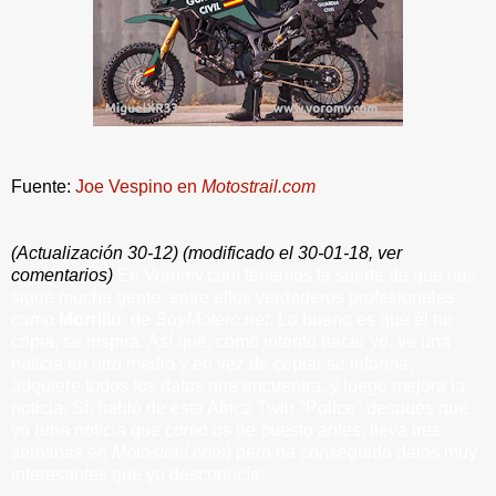
Fuente:
Joe Vespino en
Motostrail.com
(Actualización 30-12) (modificado el 30-01-18, ver
comentarios)
En Voromv.com tenemos la suerte de que nos
sigue mucha gente, entre ellos verdaderos profesionales
como
Morrillu
, de
SoyMotero.net
. Lo bueno es que él no
copia, se inspira. Así que, como intento hacer yo, ve una
noticia en otro medio y en vez de copiar se informa,
adquiere todos los datos que encuentra, y luego mejora la
noticia. Sí, habló de esta Africa Twin "Police" después que
yo (una noticia que como os he puesto antes,
lleva tres
semanas en
Motostrail.com
) pero
ha conseguido datos muy
interesantes
que yo desconocía: