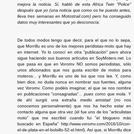
mejora la noticia. Sí, habló de esta Africa Twin "Police"
después que yo (una noticia que como os he puesto antes,
lleva tres semanas en Motostrail.com) pero ha conseguido
datos muy interesantes que yo desconocía:
De todos modos tengo que decir, para el que no lo sepa,
que Morrillu es uno de los mejores peridistas-moto que hay
en internet. Yo lo conocí en otra "publicación" pero ahora
sigue haciendo sus buenos artículos en SoyMotero.net. Lo
que pasa es que en Voromv NO somos periodistas, sólo
unos aficionados que nos gusta escribir de motos para
moteros... y Morrillu es uno de los que nos lee. Y, como
bien dice, no duda nunca en nombrar sus fuentes, alguna
vez Voromv. Como podéis imaginar, el que se nos nombre
en publicaciones "consagradas"...
pues como que mola
. Y
de ahí surgió una extraña
medio amistad
(no nos
conocemos personalmente) que nos ha hecho estar en
contacto alguna que otra vez (él fue uno de los "articulistas
moto" que me escribió cuando fui "el bloguero más
buscado en España" http://www.voromv.com/2016/10/con-
el-de-plata-en-el-bolsillo-52-el.html). Así que, si Morrillu dice