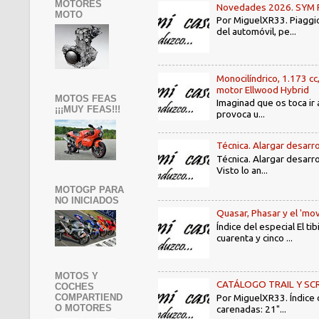
MOTORES
Novedades 2026. SYM PE3
MOTO
Por MiguelXR33. Piaggio
del automóvil, pe...
Monocilíndrico, 1.173 cc
motor Ellwood Hybrid
MOTOS FEAS
Imaginad que os toca ir 
¡¡¡MUY FEAS!!!
provoca u...
Técnica. Alargar desarro
Técnica. Alargar desarro
Visto lo an...
MOTOGP PARA
NO INICIADOS
Quasar, Phasar y el 'mov
Índice del especial El 
cuarenta y cinco ...
MOTOS Y
CATÁLOGO TRAIL Y SCRAMB
COCHES
Por MiguelXR33. Índice
COMPARTIEND
O MOTORES
carenadas: 21"...