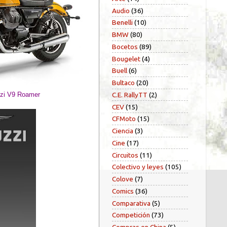
Audio
(36)
Benelli
(10)
BMW
(80)
Bocetos
(89)
Bougelet
(4)
Buell
(6)
Bultaco
(20)
C.E. RallyTT
(2)
zi V9 Roamer
CEV
(15)
CFMoto
(15)
Ciencia
(3)
Cine
(17)
Circuitos
(11)
Colectivo y leyes
(105)
Colove
(7)
Comics
(36)
Comparativa
(5)
Competición
(73)