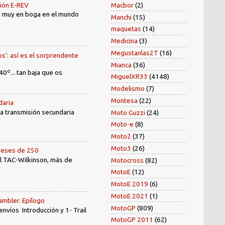
sión E-REV
Macbor
(2)
tá muy en boga en el mundo
Manchi
(15)
maquetas
(14)
Medicina
(3)
Megustanlas2T
(16)
os': así es el sorprendente
Mianca
(36)
40º... tan baja que os
MiguelXR33
(4148)
Modelismo
(7)
Montesa
(22)
daria
 la transmisión secundaria
Moto Guzzi
(24)
Moto-e
(8)
Moto2
(37)
Moto3
(26)
oneses de 250
el TAC-Wilkinson, más de
Motocross
(82)
MotoE
(12)
MotoE 2019
(6)
MotoE 2021
(1)
ambler. Epílogo
MotoGP
(809)
íos Introducción y 1- Trail
MotoGP 2011
(62)