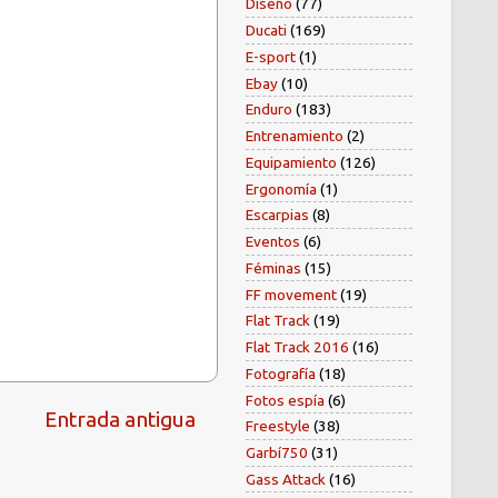
Diseño
(77)
Ducati
(169)
E-sport
(1)
Ebay
(10)
Enduro
(183)
Entrenamiento
(2)
Equipamiento
(126)
Ergonomía
(1)
Escarpias
(8)
Eventos
(6)
Féminas
(15)
FF movement
(19)
Flat Track
(19)
Flat Track 2016
(16)
Fotografía
(18)
Fotos espía
(6)
Entrada antigua
Freestyle
(38)
Garbí750
(31)
Gass Attack
(16)