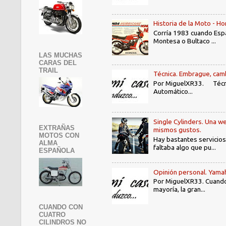
Historia de la Moto - 
Corría 1983 cuando Espa
Montesa o Bultaco ...
LAS MUCHAS
CARAS DEL
TRAIL
Técnica. Embrague, camb
Por MiguelXR33. Técni
Automático...
Single Cylinders. Una we
EXTRAÑAS
mismos gustos.
MOTOS CON
Hay bastantes servicios
ALMA
faltaba algo que pu...
ESPAÑOLA
Opinión personal. Yama
Por MiguelXR33. Cuando
mayoría, la gran...
CUANDO CON
CUATRO
CILINDROS NO