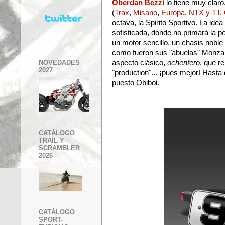
Oberdan Bezzi
lo tiene muy claro
(
Trax
,
Misano
,
Europa
,
NTX y TT
,
octava, la Spirito Sportivo. La ide
sofisticada, donde no primará la po
un motor sencillo, un chasis nobl
como fueron sus "abuelas" Monza 
NOVEDADES
aspecto clásico,
ochentero
, que r
2027
"production"... ¡pues mejor! Hasta
puesto Obiboi.
CATÁLOGO
TRAIL Y
SCRAMBLER
2026
CATÁLOGO
SPORT-