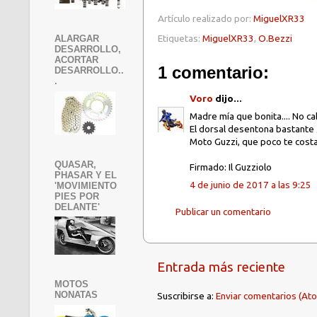
Artículo realizado por:
MiguelXR33
Etiquetas:
MiguelXR33
,
O.Bezzi
ALARGAR
DESARROLLO,
ACORTAR
1 comentario:
DESARROLLO..
.
Voro
dijo...
Madre mía que bonita.... No c
El dorsal desentona bastante 
Moto Guzzi, que poco te costar
QUASAR,
Firmado: Il Guzziolo
PHASAR Y EL
4 de junio de 2017 a las 9:25
'MOVIMIENTO
PIES POR
DELANTE'
Publicar un comentario
Entrada más reciente
MOTOS
NONATAS
Suscribirse a:
Enviar comentarios (At