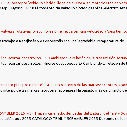
: el concepto 'vehículo híbrido' llega de nuevo a las motocicletas en ver
 Mp3 Hybrid , 2010 El concepto de vehículo híbrido gasolina-eléctrico es
, válvulas rotativas, precompresión en el cárter, una velocidad y 'seis tiemp
a trabajar a Kazajistán y os encontráis con una 'agradable' temperatura de -
llos, acortar desarrollos... 2- Cambiando la relación de la transmisión secun
llos, acortar desarrollos... (Índice del especial) 2- Cambiando la relación de
imiento pies por delante'. 14- El tibio intento de las marcas: scooters jap
tibio intento de las marcas: scooters japoneses Ha pasado más de un siglo d
LER 2025. y 3- Trail sin carenado: derivadas del Enduro, del Trial y Scr
 de catálogos 2025 CATÁLOGO TRAIL Y SCRAMBLER 2025 Después de los env