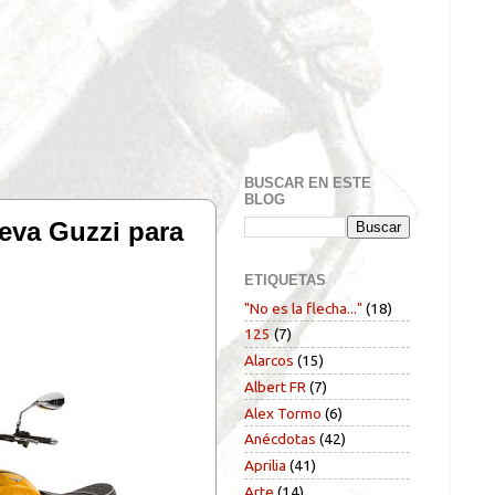
BUSCAR EN ESTE
BLOG
eva Guzzi para
ETIQUETAS
"No es la flecha..."
(18)
125
(7)
Alarcos
(15)
Albert FR
(7)
Alex Tormo
(6)
Anécdotas
(42)
Aprilia
(41)
Arte
(14)