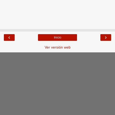
‹
›
Inicio
Ver versión web