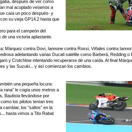
legaba, después de ver como
Tan mal acoplado veíamos a
que caía un poco después- y
 con su vieja GP14.2 hasta que
 cero para el campeón del
de una victoria aplastante.
: Márquez contra Dovi, Iannone contra Rossi, Viñales contra Iannon
rosa adelantando varias Ducati satélite como Barberá, Redding o Pir
garó y Crutchlow intentando recuperarse de una caída. Al final Márqu
les y las Suzuki... y así comienzan los cambios.
también una pequeña locura:
a rana" le cogía unos metros a
, Bautista llevándose por
como los pilotos tenían tres
a cambiar, los "saltos" en la
... hasta vimos a Tito Rabat