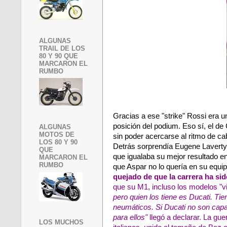
ALGUNAS
TRAIL DE LOS
80 Y 90 QUE
MARCARON EL
RUMBO
Gracias a ese "strike" Rossi era
posición del podium. Eso sí, el d
ALGUNAS
MOTOS DE
sin poder acercarse al ritmo de c
LOS 80 Y 90
Detrás sorprendía Eugene Laverty c
QUE
que igualaba su mejor resultado e
MARCARON EL
RUMBO
que Aspar no lo quería en su equip
quejado de que la carrera ha sido
que su M1, incluso los modelos "v
pero quien los tiene es Ducati. T
neumáticos. Si Ducati no son cap
para ellos"
llegó a declarar. La gu
LOS MUCHOS