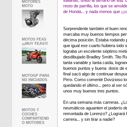
italianas, unido al tamaño de Baz 
MOTORES
MOTO
resto de parrilla, los que se amol
de Honda... y nada menos que ¡¡¡o
Sorprendente también el buen rendi
marcaba muy buenos tiempos pero 
MOTOS FEAS
décima posición. Estaba rodando po
¡¡¡MUY FEAS!!!
que igual ese cuarto hubiera sido
lograba un excelente séptimo met
desdibujado Bradley Smith. Tito R
tanta variable y tanta caída, logra
buenos puntos y buena dosis de ex
final sacó algo de continuar desp
MOTOGP PARA
Pirro. Como comenté Dovizioso lo
NO INICIADOS
quedando el último... pero al ser s
unos muy buenos tres puntos.
En una semana más carreras. ¿Lo
neumáticos aguanten el poderío d
MOTOS Y
remontada de Lorenzo? ¿Logrará Ro
COCHES
COMPARTIEND
carrera... y sin tirar a nadie?
O MOTORES