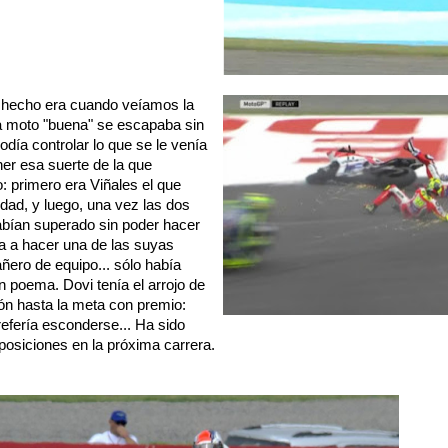
 hecho era cuando veíamos la
la moto "buena" se escapaba sin
día controlar lo que se le venía
ener esa suerte de la que
: primero era Viñales el que
ad, y luego, una vez las dos
habían superado sin poder hacer
ía a hacer una de las suyas
ñero de equipo... sólo había
un poema. Dovi tenía el arrojo de
jón hasta la meta con premio:
efería esconderse... Ha sido
posiciones en la próxima carrera.