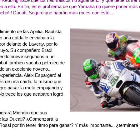
o Redding hace que los neumáticos no aguanten... y que debería ser D
den a ello. En fin, es el problema de que Yamaha no quiere poner más
cho!!! Ducati. Seguro que habrán más roces con esto...
miento de las Aprilia. Bautista
una caída le enviaba a la
r delante de Laverty, por lo
 suyo. Su compañero Bradl
iendo nueve segundos a un
abat también sacaba petroleo de
ndo un excelente noveno...
periencia. Aleix Espargaró al
ués de una caída, lo mismo que
gró pasar la meta empujando y
ólo trece los que acabaron logró
grará Michelin que sus
e las Ducati? ¿Comenzará la
ssi por fin tener ritmo para ganar? Y más importante... ¿terminará 