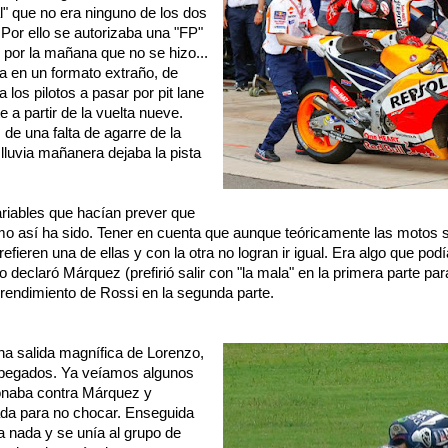
l" que no era ninguno de los dos
Por ello se autorizaba una "FP"
 por la mañana que no se hizo...
era en un formato extraño, de
 los pilotos a pasar por pit lane
 a partir de la vuelta nueve.
de una falta de agarre de la
 lluvia mañanera dejaba la pista
iables que hacían prever que
como así ha sido. Tener en cuenta que aunque teóricamente las motos 
refieren una de ellas y con la otra no logran ir igual. Era algo que po
 declaró Márquez (prefirió salir con "la mala" en la primera parte par
 rendimiento de Rossi en la segunda parte.
a salida magnífica de Lorenzo,
pegados. Ya veíamos algunos
onaba contra Márquez y
zada para no chocar. Enseguida
 nada y se unía al grupo de