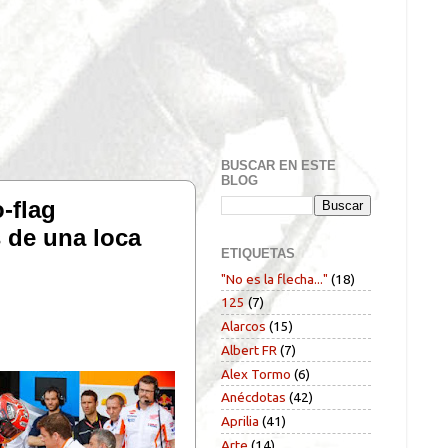
BUSCAR EN ESTE
BLOG
-flag
s de una loca
ETIQUETAS
"No es la flecha..."
(18)
125
(7)
Alarcos
(15)
Albert FR
(7)
Alex Tormo
(6)
Anécdotas
(42)
Aprilia
(41)
Arte
(14)