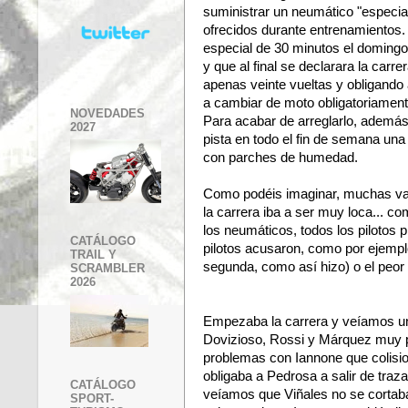
suministrar un neumático "especia
ofrecidos durante entrenamientos. 
especial de 30 minutos el domingo
y que al final se declarara la carr
apenas veinte vueltas y obligando a
a cambiar de moto obligatoriamente
NOVEDADES
Para acabar de arreglarlo, además 
2027
pista en todo el fin de semana una
con parches de humedad.
Como podéis imaginar, muchas var
la carrera iba a ser muy loca... 
los neumáticos, todos los pilotos p
CATÁLOGO
pilotos acusaron, como por ejemplo
TRAIL Y
segunda, como así hizo) o el peor
SCRAMBLER
2026
Empezaba la carrera y veíamos un
Dovizioso, Rossi y Márquez muy 
problemas con Iannone que colisi
obligaba a Pedrosa a salir de tra
CATÁLOGO
veíamos que Viñales no se cortaba
SPORT-