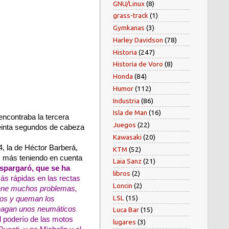
GNU/Linux
(8)
grass-track
(1)
Gymkanas
(3)
Harley Davidson
(78)
Historia
(247)
Historia de Voro
(8)
Honda
(84)
Humor
(112)
Industria
(86)
Isla de Man
(16)
ncontraba la tercera
Juegos
(22)
reinta segundos de cabeza
Kawasaki
(20)
4, la de Héctor Barberá,
KTM
(52)
, más teniendo en cuenta
Laia Sanz
(21)
spargaró, que se ha
libros
(2)
s rápidas en las rectas
Loncin
(2)
iene muchos problemas,
LSL
(15)
ros y queman los
 hagan unos neumáticos
Luca Bar
(15)
el poderío de las motos
lugares
(3)