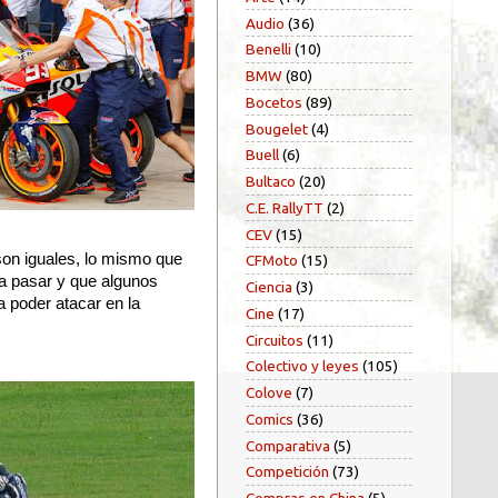
Audio
(36)
Benelli
(10)
BMW
(80)
Bocetos
(89)
Bougelet
(4)
Buell
(6)
Bultaco
(20)
C.E. RallyTT
(2)
CEV
(15)
son iguales, lo mismo que
CFMoto
(15)
día pasar y que algunos
Ciencia
(3)
a poder atacar en la
Cine
(17)
Circuitos
(11)
Colectivo y leyes
(105)
Colove
(7)
Comics
(36)
Comparativa
(5)
Competición
(73)