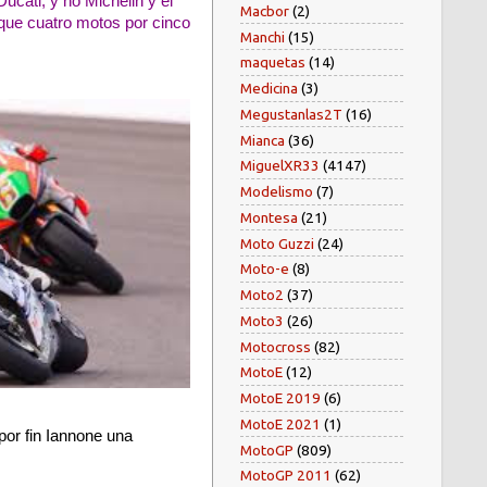
ucati, y no Michelin y el
Macbor
(2)
 que cuatro motos por cinco
Manchi
(15)
maquetas
(14)
Medicina
(3)
Megustanlas2T
(16)
Mianca
(36)
MiguelXR33
(4147)
Modelismo
(7)
Montesa
(21)
Moto Guzzi
(24)
Moto-e
(8)
Moto2
(37)
Moto3
(26)
Motocross
(82)
MotoE
(12)
MotoE 2019
(6)
MotoE 2021
(1)
por fin Iannone una
MotoGP
(809)
MotoGP 2011
(62)