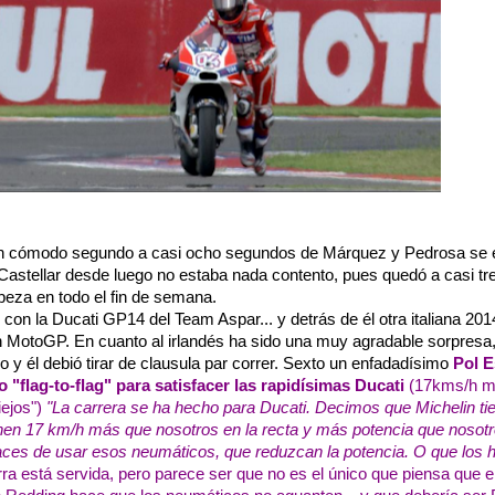
 un cómodo segundo a casi ocho segundos de Márquez y Pedrosa se e
e Castellar desde luego no estaba nada contento, pues quedó a casi t
abeza en todo el fin de semana.
on la Ducati GP14 del Team Aspar... y detrás de él otra italiana 201
n MotoGP. En cuanto al irlandés ha sido una muy agradable sorpresa
o y él debió tirar de clausula par correr. Sexto un enfadadísimo
Pol E
 "flag-to-flag" para satisfacer las rapidísimas Ducati
(17kms/h má
iejos")
"La carrera se ha hecho para Ducati. Decimos que Michelin t
ienen 17 km/h más que nosotros en la recta y más potencia que nosot
aces de usar esos neumáticos, que reduzcan la potencia. O que los
erra está servida, pero parece ser que no es el único que piensa que 