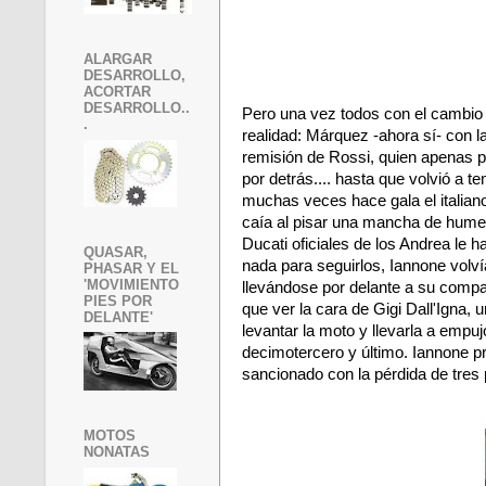
ALARGAR
DESARROLLO,
ACORTAR
DESARROLLO..
Pero una vez todos con el cambio
.
realidad: Márquez -ahora sí- con 
remisión de Rossi, quien apenas po
por detrás.... hasta que volvió a t
muchas veces hace gala el italiano
caía al pisar una mancha de humed
Ducati oficiales de los Andrea le 
QUASAR,
nada para seguirlos, Iannone volv
PHASAR Y EL
'MOVIMIENTO
llevándose por delante a su compa
PIES POR
que ver la cara de Gigi Dall'Igna, 
DELANTE'
levantar la moto y llevarla a empu
decimotercero y último. Iannone pr
sancionado con la pérdida de tres 
MOTOS
NONATAS