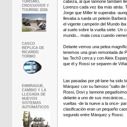
TURISMO,
cabeza, al que Iannone también l
CROSSOVER Y
Lorenzo cada vez iba más atrás. 
TOURING 2026
Jorge que Miller le superaba -aun
llevaba a rueda un peleón Barberá
el vigente campeón del Mundo iba
al suelo sobre la vuelta siete. Un
mundo... mala cosa cuando vienes 
CASCO
Delante vemos una pelea magnífica
RÉPLICA DE
RICARDO
tenemos una gran remontada de Ped
TORMO
las Tech3 cerca y con Aleix Espar
que él y Rossi se separen de Viña
Las pasadas por pit-lane ha sido 
EMBRAGUE,
Márquez con su famoso "salto de l
CAMBIO Y LA
Rossi, Dovi y Iannone pegadísimos
LLEGADA DE
delante a uno de sus mecánicos... 
NUEVOS
SISTEMAS
vueltas -de la nueve a la once- par
AUTOMÁTICOS
clasificación eran un pequeño caos
segundo entre Márquez y Rossi.