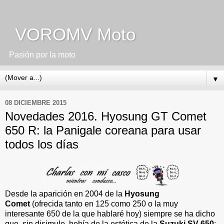
VOROMV Moto
Pasión por la moto
▼
08 DICIEMBRE 2015
Novedades 2016. Hyosung GT Comet
650 R: la Panigale coreana para usar
todos los días
Desde la aparición en 2004 de la
Hyosung
Comet
(ofrecida tanto en 125 como 250 o la muy
interesante 650 de la que hablaré hoy) siempre se ha dicho
que, sin disimulo, bebía de la estética de la
Suzuki SV 650
: