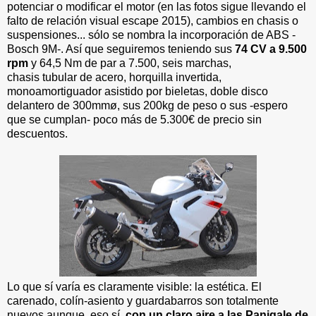
potenciar o modificar el motor (en las fotos sigue llevando el
falto de relación visual escape 2015), cambios en chasis o
suspensiones... sólo se nombra la incorporación de ABS -
Bosch 9M-. Así que seguiremos teniendo sus
74 CV a 9.500
rpm
y 64,5 Nm de par a 7.500, seis marchas,
chasis
tubular de acero, horquilla invertida,
monoamortiguador asistido por bieletas, doble disco
delantero de 300mmø, sus 200kg de peso o sus -espero
que se cumplan- poco más de 5.300€ de precio sin
descuentos.
Lo que sí varía es claramente visible: la estética. El
carenado, colín-asiento y guardabarros son totalmente
nuevos aunque, eso sí,
con un claro aire a las Panigale de