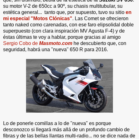
su motor V-2 de 650cc a 90º, su chasis multitubular, su
estética general... tanto que, por supuesto, tuvo su sitio
en
mi especial "Motos Clónicas"
. Las Comet se ofrecieron
tanto naked como carenadas, con ese faro elipsolidal doble
superpuesto (con clara inspiración MV Agusta F-4) y de
éstas últimas te voy a hablar, porque gracias al amigo
Sergio Cobo de
Masmoto.com
he descubierto que, con
seguridad, habrá una "nueva" 650 R para 2016.
Lo de ponerle comillas a lo de "nueva" es porque
desconozco si llegará más allá de un profundo cambio de
fibras y de las bellas llantas multi-radio... no se dice nada de