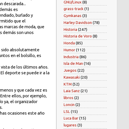
GNU/Linux
(8)
n descarada...
grass-track
(1)
 además es
endiado, burlado y
Gymkanas
(3)
rmitido que el
Harley Davidson
(78)
las marcas de moda, que
Historia
(247)
los demás son unos
Historia de Voro
(8)
Honda
(85)
ha sido absolutamente
Humor
(112)
tos en el bolsillo, es
Industria
(86)
Isla de Man
(16)
 vista de los últimos años.
Juegos
(22)
El deporte se puede ir a la
Kawasaki
(20)
KTM
(52)
 menos y que cada vez es
Laia Sanz
(21)
Entre ellos, por ejemplo,
libros
(2)
do ya, el organizador
Loncin
(2)
s.
LSL
(15)
uchas ocasiones este año
Luca Bar
(15)
lugares
(3)