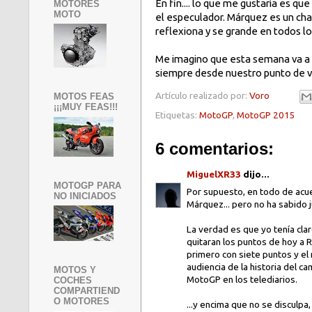
En fin.... lo que me gustaría es q
MOTORES
MOTO
el especulador. Márquez es un cha
reflexiona y se grande en todos lo
Me imagino que esta semana va a 
siempre desde nuestro punto de vi
Artículo realizado por:
Voro
MOTOS FEAS
¡¡¡MUY FEAS!!!
Etiquetas:
MotoGP
,
MotoGP 2015
6 comentarios:
MiguelXR33
dijo...
MOTOGP PARA
Por supuesto, en todo de acue
NO INICIADOS
Márquez... pero no ha sabido j
La verdad es que yo tenía clar
quitaran los puntos de hoy a R
primero con siete puntos y el
audiencia de la historia del c
MOTOS Y
MotoGP en los telediarios.
COCHES
COMPARTIEND
O MOTORES
...y encima que no se disculpa,