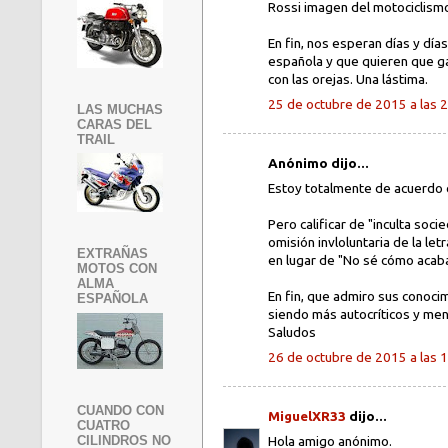
Rossi imagen del motociclism
En fin, nos esperan días y dí
española y que quieren que ga
con las orejas. Una lástima.
25 de octubre de 2015 a las 
LAS MUCHAS
CARAS DEL
TRAIL
Anónimo dijo...
Estoy totalmente de acuerdo 
Pero calificar de "inculta so
omisión invloluntaria de la letr
EXTRAÑAS
en lugar de "No sé cómo acabar
MOTOS CON
ALMA
En fin, que admiro sus conoci
ESPAÑOLA
siendo más autocríticos y men
Saludos
26 de octubre de 2015 a las 
CUANDO CON
MiguelXR33
dijo...
CUATRO
CILINDROS NO
Hola amigo anónimo.