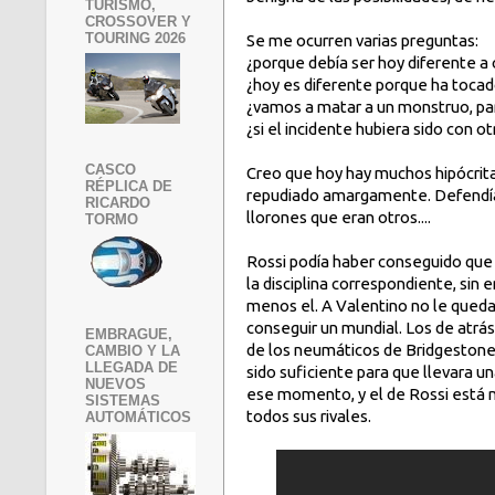
TURISMO,
CROSSOVER Y
TOURING 2026
Se me ocurren varias preguntas:
¿porque debía ser hoy diferente a
¿hoy es diferente porque ha tocad
¿vamos a matar a un monstruo, par
¿si el incidente hubiera sido con o
CASCO
Creo que hoy hay muchos hipócrit
RÉPLICA DE
repudiado amargamente. Defendíam
RICARDO
llorones que eran otros....
TORMO
Rossi podía haber conseguido que 
la disciplina correspondiente, sin
menos el. A Valentino no le queda
conseguir un mundial. Los de atrás
EMBRAGUE,
de los neumáticos de Bridgestone, 
CAMBIO Y LA
LLEGADA DE
sido suficiente para que llevara u
NUEVOS
ese momento, y el de Rossi está m
SISTEMAS
todos sus rivales.
AUTOMÁTICOS