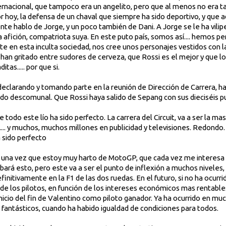
ternacional, que tampoco era un angelito, pero que al menos no era ta
 hoy, la defensa de un chaval que siempre ha sido deportivo, y que
e hablo de Jorge, y un poco también de Dani. A Jorge se le ha vilip
afición, compatriota suya. En este puto país, somos así.... hemos pe
e en esta inculta sociedad, nos cree unos personajes vestidos con 
 han gritado entre sudores de cerveza, que Rossi es el mejor y que 
tas..... por que si.
a declarando y tomando parte en la reunión de Dirección de Carrera, 
ido descomunal. Que Rossi haya salido de Sepang con sus dieciséis pun
 todo este lío ha sido perfecto. La carrera del Circuit, va a ser la mas
... y muchos, muchos millones en publicidad y televisiones. Redondo. 
 sido perfecto
una vez que estoy muy harto de MotoGP, que cada vez me interesa
rá esto, pero este va a ser el punto de inflexión a muchos niveles, 
nitivamente en la F1 de las dos ruedas. En el futuro, si no ha ocurri
n de los pilotos, en función de los intereses económicos mas rentable
inicio del fin de Valentino como piloto ganador. Ya ha ocurrido en m
o fantásticos, cuando ha habido igualdad de condiciones para todos.