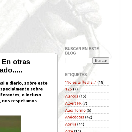
BUSCAR EN ESTE
BLOG
 En otras
do.....
ETIQUETAS
"No es la flecha..."
(18)
i a diario, sobre este
especialmente sobre
125
(7)
ferentes, e incluso
Alarcos
(15)
i, nos respetamos
Albert FR
(7)
Alex Tormo
(6)
Anécdotas
(42)
Aprilia
(41)
Arte
(14)