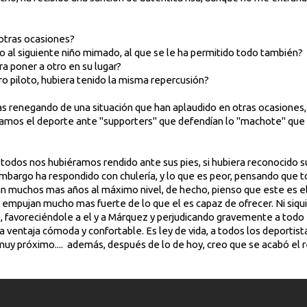
 otras ocasiones?
o al siguiente niño mimado, al que se le ha permitido todo también?
a poner a otro en su lugar?
tro piloto, hubiera tenido la misma repercusión?
as renegando de una situación que han aplaudido en otras ocasiones
os el deporte ante "supporters" que defendían lo "machote" que er
todos nos hubiéramos rendido ante sus pies, si hubiera reconocido 
 embargo ha respondido con chulería, y lo que es peor, pensando que 
n muchos mas años al máximo nivel, de hecho, pienso que este es el
 empujan mucho mas fuerte de lo que el es capaz de ofrecer. Ni siqui
favoreciéndole a el y a Márquez y perjudicando gravemente a todo el 
na ventaja cómoda y confortable. Es ley de vida, a todos los deportist
uy próximo.... además, después de lo de hoy, creo que se acabó el r