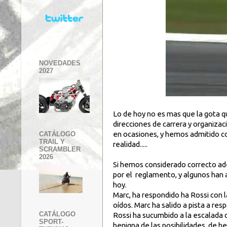
NOVEDADES
2027
Lo de hoy no es mas que la gota q
direcciones de carrera y organizac
en ocasiones, y hemos admitido co
CATÁLOGO
TRAIL Y
realidad.....
SCRAMBLER
2026
Si hemos considerado correcto ade
por el reglamento, y algunos han a
hoy.
Marc, ha respondido ha Rossi con l
oídos. Marc ha salido a pista a res
CATÁLOGO
Rossi ha sucumbido a la escalada 
SPORT-
benigna de las posibilidades, de he