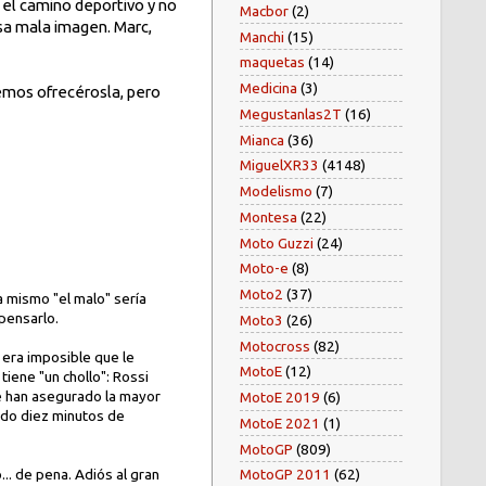
 el camino deportivo y no
Macbor
(2)
sa mala imagen. Marc,
Manchi
(15)
maquetas
(14)
Medicina
(3)
emos ofrecérosla, pero
Megustanlas2T
(16)
Mianca
(36)
MiguelXR33
(4148)
Modelismo
(7)
Montesa
(22)
Moto Guzzi
(24)
Moto-e
(8)
Moto2
(37)
a mismo "el malo" sería
 pensarlo.
Moto3
(26)
Motocross
(82)
 era imposible que le
MotoE
(12)
iene "un chollo": Rossi
se han asegurado la mayor
MotoE 2019
(6)
ando diez minutos de
MotoE 2021
(1)
MotoGP
(809)
... de pena. Adiós al gran
MotoGP 2011
(62)