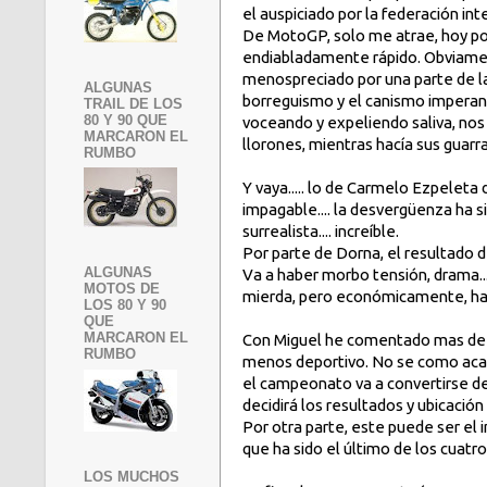
el auspiciado por la federación in
De MotoGP, solo me atrae, hoy por
endiabladamente rápido. Obviament
menospreciado por una parte de la 
ALGUNAS
borreguismo y el canismo imperant
TRAIL DE LOS
80 Y 90 QUE
voceando y expeliendo saliva, nos
MARCARON EL
llorones, mientras hacía sus guarradi
RUMBO
Y vaya..... lo de Carmelo Ezpelet
impagable.... la desvergüenza ha s
surrealista.... increíble.
Por parte de Dorna, el resultado de
ALGUNAS
Va a haber morbo tensión, drama...
MOTOS DE
mierda, pero económicamente, ha
LOS 80 Y 90
QUE
MARCARON EL
Con Miguel he comentado mas de 
RUMBO
menos deportivo. No se como acaba
el campeonato va a convertirse defi
decidirá los resultados y ubicació
Por otra parte, este puede ser el 
que ha sido el último de los cuatr
LOS MUCHOS