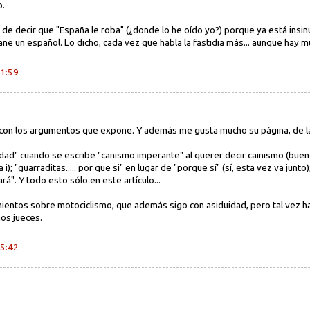
o.
as de decir que "España le roba" (¿donde lo he oído yo?) porque ya está ins
ne un español. Lo dicho, cada vez que habla la fastidia más... aunque hay 
21:59
con los argumentos que expone. Y además me gusta mucho su página, de la 
ciedad" cuando se escribe "canismo imperante" al querer decir cainismo (bue
a i); "guarraditas..... por que si" en lugar de "porque sí" (sí, esta vez va jun
á". Y todo esto sólo en este artículo...
mientos sobre motociclismo, que además sigo con asiduidad, pero tal vez 
os jueces.
15:42