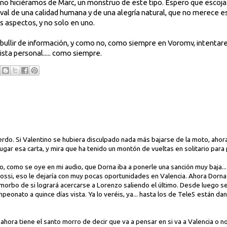
ue no hiciéramos de Marc, un monstruo de este tipo. Espero que escoja
val de una calidad humana y de una alegría natural, que no merece e
s aspectos, y no solo en uno.
bullir de información, y como no, como siempre en Voromv, intentar
sta personal..... como siempre.
rdo. Si Valentino se hubiera disculpado nada más bajarse de la moto, ahor
ugar esa carta, y mira que ha tenido un montón de vueltas en solitario para
o, como se oye en mi audio, que Dorna iba a ponerle una sanción muy baja...
ossi, eso le dejaría con muy pocas oportunidades en Valencia. Ahora Dorna t
 morbo de si logrará acercarse a Lorenzo saliendo el último. Desde luego 
ampeonato a quince días vista. Ya lo veréis, ya... hasta los de Tele5 están d
 ahora tiene el santo morro de decir que va a pensar en si va a Valencia o no