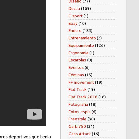
Diseño
(77)
Ducati
(169)
E-sport
(1)
Ebay
(10)
Enduro
(183)
Entrenamiento
(2)
Equipamiento
(126)
Ergonomía
(1)
Escarpias
(8)
Eventos
(6)
Féminas
(15)
FF movement
(19)
Flat Track
(19)
Flat Track 2016
(16)
Fotografía
(18)
Fotos espía
(6)
Freestyle
(38)
Garbí750
(31)
Gass Attack
(16)
res deportivos que tenía