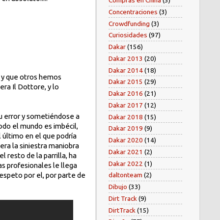
Compras en China
(5)
Concentraciones
(3)
Crowdfunding
(3)
Curiosidades
(97)
Dakar
(156)
Dakar 2013
(20)
Dakar 2014
(18)
, y que otros hemos
Dakar 2015
(29)
a Il Dottore, y lo
Dakar 2016
(21)
Dakar 2017
(12)
su error y sometiéndose a
Dakar 2018
(15)
todo el mundo es imbécil,
Dakar 2019
(9)
 último en el que podría
Dakar 2020
(14)
era la siniestra maniobra
Dakar 2021
(2)
resto de la parrilla, ha
Dakar 2022
(1)
as profesionales le llega
espeto por el, por parte de
daltonteam
(2)
Dibujo
(33)
Dirt Track
(9)
DirtTrack
(15)