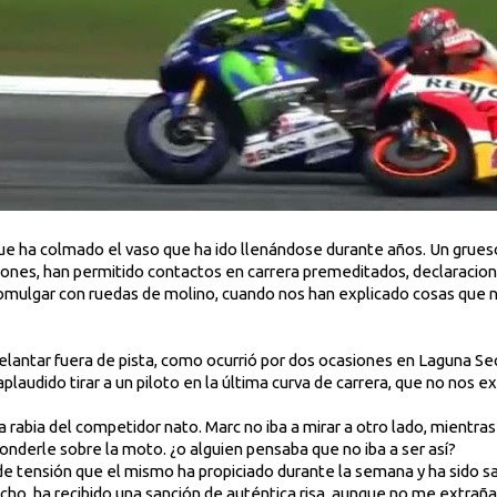
ue ha colmado el vaso que ha ido llenándose durante años. Un grueso 
iones, han permitido contactos en carrera premeditados, declaracione
mulgar con ruedas de molino, cuando nos han explicado cosas que no
lantar fuera de pista, como ocurrió por dos ocasiones en Laguna Se
plaudido tirar a un piloto en la última curva de carrera, que no nos 
a rabia del competidor nato. Marc no iba a mirar a otro lado, mientras
ponderle sobre la moto. ¿o alguien pensaba que no iba a ser así?
de tensión que el mismo ha propiciado durante la semana y ha sido 
cho, ha recibido una sanción de auténtica risa, aunque no me extraña 