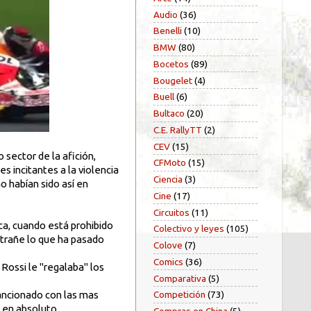
Audio
(36)
Benelli
(10)
BMW
(80)
Bocetos
(89)
Bougelet
(4)
Buell
(6)
Bultaco
(20)
C.E. RallyTT
(2)
CEV
(15)
sector de la afición,
CFMoto
(15)
s incitantes a la violencia
Ciencia
(3)
 habían sido así en
Cine
(17)
Circuitos
(11)
ca, cuando está prohibido
Colectivo y leyes
(105)
extrañe lo que ha pasado
Colove
(7)
Comics
(36)
 Rossi le "regalaba" los
Comparativa
(5)
sancionado con las mas
Competición
(73)
en absoluto.....