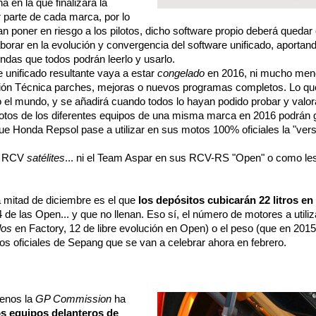
a en la que finalizará la
 parte de cada marca, por lo
poner en riesgo a los pilotos, dicho software propio deberá quedar 
orar en la evolución y convergencia del software unificado, aportand
ndas que todos podrán leerlo y usarlo.
e unificado resultante vaya a estar
congelado
en 2016, ni mucho menos
ión Técnica parches, mejoras o nuevos programas completos. Lo que
do el mundo, y se añadirá cuando todos lo hayan podido probar y valo
otos de los diferentes equipos de una misma marca en 2016 podrán g
e Honda Repsol pase a utilizar en sus motos 100% oficiales la "versi
us RCV
satélites
... ni el Team Aspar en sus RCV-RS "Open" o como les
 mitad de diciembre es el que
los depósitos cubicarán 22 litros en
4 de las Open... y que no llenan. Eso sí, el número de motores a util
dos
en Factory, 12 de libre evolución en Open) o el peso (que en 201
os oficiales de Sepang que se van a celebrar ahora en febrero.
renos la
GP Commission
ha
s equipos delanteros de