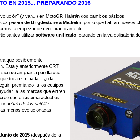
O EN 2015... PREPARANDO 2016
revolución" (y van...) en MotoGP. Habrán dos cambios básicos:
ticos pasará
de Brigdestone a Michelin
, por lo que habrán nuevos c
 Vamos, a empezar de cero prácticamente.
ticipantes utilizar
software unificado
, cargado en la ya obligatoria d
hará que posiblemente
n. Ésta y anteriormente CRT
ión de ampliar la parrilla que
que toca eliminarla... ¿o la
guir "premiando" a los equipos
yudar" a las marcas que entren
reo que el sistema actual es
 por
debajo de los satélite
rcas menos evolucionadas
 Junio de 2015
(después de la