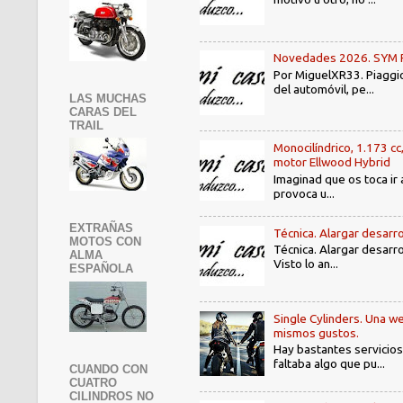
Novedades 2026. SYM PE3
Por MiguelXR33. Piaggio
del automóvil, pe...
LAS MUCHAS
CARAS DEL
TRAIL
Monocilíndrico, 1.173 cc
motor Ellwood Hybrid
Imaginad que os toca ir 
provoca u...
EXTRAÑAS
Técnica. Alargar desarro
MOTOS CON
Técnica. Alargar desarro
ALMA
Visto lo an...
ESPAÑOLA
Single Cylinders. Una we
mismos gustos.
Hay bastantes servicios
faltaba algo que pu...
CUANDO CON
CUATRO
CILINDROS NO