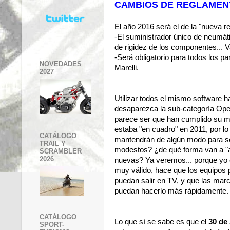
CAMBIOS DE REGLAMENT
El año 2016 será el de la "nueva 
-El suministrador único de neumá
de rigidez de los componentes...
-Será obligatorio para todos los par
NOVEDADES
Marelli.
2027
Utilizar todos el mismo software 
desaparezca la sub-categoría Ope
parece ser que han cumplido su mis
estaba "en cuadro" en 2011, por lo 
CATÁLOGO
mantendrán de algún modo para se
TRAIL Y
modestos? ¿de qué forma van a "a
SCRAMBLER
2026
nuevas? Ya veremos... porque yo c
muy válido, hace que los equipos
puedan salir en TV, y que las ma
puedan hacerlo más rápidamente.
CATÁLOGO
Lo que sí se sabe es que el
30 de
SPORT-