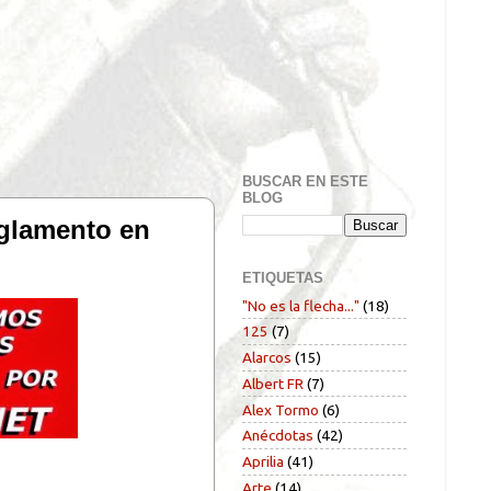
BUSCAR EN ESTE
BLOG
lamento en
ETIQUETAS
"No es la flecha..."
(18)
125
(7)
Alarcos
(15)
Albert FR
(7)
Alex Tormo
(6)
Anécdotas
(42)
Aprilia
(41)
Arte
(14)