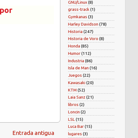
GNU/Linux
(8)
 por
grass-track
(1)
Gymkanas
(3)
Harley Davidson
(78)
Historia
(247)
Historia de Voro
(8)
Honda
(85)
Humor
(112)
Industria
(86)
Isla de Man
(16)
Juegos
(22)
Kawasaki
(20)
KTM
(52)
Laia Sanz
(21)
libros
(2)
Loncin
(2)
LSL
(15)
Luca Bar
(15)
Entrada antigua
lugares
(3)