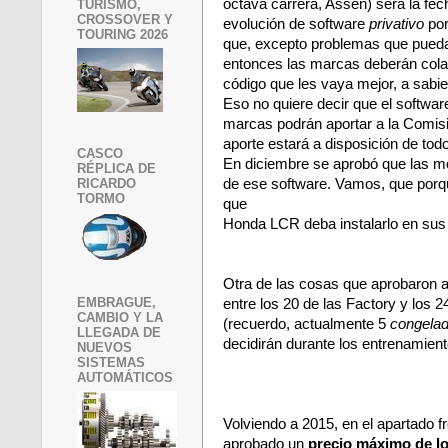
octava carrera, Assen) será la fech
TURISMO,
CROSSOVER Y
evolución de software
privativo
por
TOURING 2026
que, excepto problemas que puedan 
entonces las marcas deberán colab
código que les vaya mejor, a sabie
Eso no quiere decir que el softwar
marcas podrán aportar a la Comis
aporte estará a disposición de to
CASCO
En diciembre se aprobó que las m
RÉPLICA DE
de ese software. Vamos, que porqu
RICARDO
TORMO
que
Honda LCR deba instalarlo en s
Otra de las cosas que aprobaron a
EMBRAGUE,
entre los 20 de las Factory y los 2
CAMBIO Y LA
(recuerdo, actualmente 5
congela
LLEGADA DE
decidirán durante los entrenamient
NUEVOS
SISTEMAS
AUTOMÁTICOS
Volviendo a 2015, en el apartado f
aprobado un
precio máximo de lo