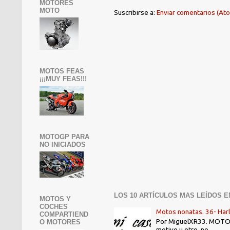
MOTORES
MOTO
Suscribirse a:
Enviar comentarios (At
MOTOS FEAS
¡¡¡MUY FEAS!!!
MOTOGP PARA
NO INICIADOS
LOS 10 ARTÍCULOS MAS LEÍDOS E
MOTOS Y
COCHES
Motos nonatas. 36- Har
COMPARTIEND
Por MiguelXR33. MOTOS N
O MOTORES
motivo u otro, no ...