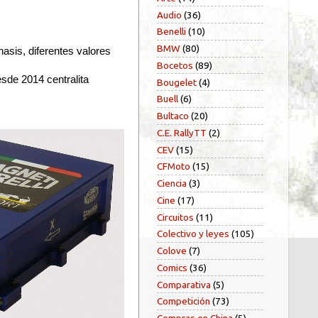
Audio
(36)
Benelli
(10)
BMW
(80)
hasis, diferentes valores
Bocetos
(89)
esde 2014 centralita
Bougelet
(4)
Buell
(6)
Bultaco
(20)
C.E. RallyTT
(2)
CEV
(15)
CFMoto
(15)
Ciencia
(3)
Cine
(17)
Circuitos
(11)
Colectivo y leyes
(105)
Colove
(7)
Comics
(36)
Comparativa
(5)
Competición
(73)