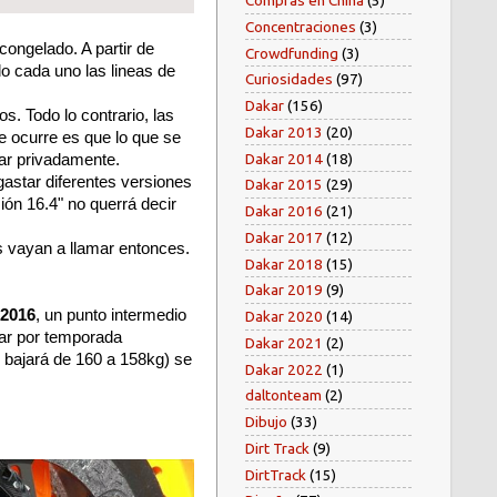
Compras en China
(5)
Concentraciones
(3)
congelado. A partir de
Crowdfunding
(3)
o cada uno las lineas de
Curiosidades
(97)
Dakar
(156)
. Todo lo contrario, las
Dakar 2013
(20)
 ocurre es que lo que se
Dakar 2014
(18)
rar privadamente.
astar diferentes versiones
Dakar 2015
(29)
ón 16.4" no querrá decir
Dakar 2016
(21)
Dakar 2017
(12)
 vayan a llamar entonces.
Dakar 2018
(15)
Dakar 2019
(9)
 2016
, un punto intermedio
Dakar 2020
(14)
izar por temporada
Dakar 2021
(2)
5 bajará de 160 a 158kg) se
Dakar 2022
(1)
daltonteam
(2)
Dibujo
(33)
Dirt Track
(9)
DirtTrack
(15)