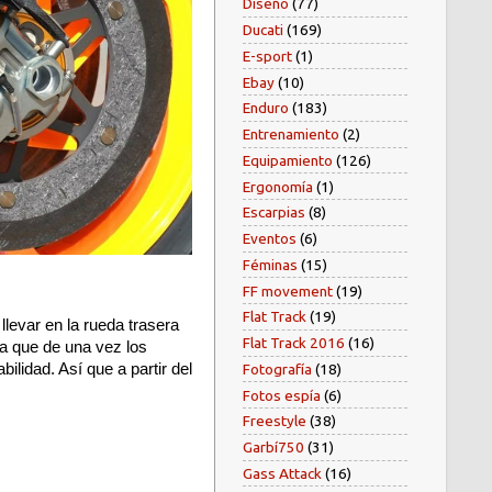
Diseño
(77)
Ducati
(169)
E-sport
(1)
Ebay
(10)
Enduro
(183)
Entrenamiento
(2)
Equipamiento
(126)
Ergonomía
(1)
Escarpias
(8)
Eventos
(6)
Féminas
(15)
FF movement
(19)
Flat Track
(19)
llevar en la rueda trasera
Flat Track 2016
(16)
ra que de una vez los
Fotografía
(18)
lidad. Así que a partir del
Fotos espía
(6)
Freestyle
(38)
Garbí750
(31)
Gass Attack
(16)