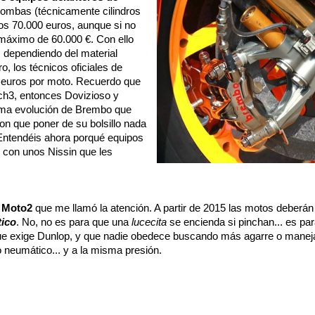
 bombas (técnicamente cilindros
os 70.000 euros, aunque si no
 máximo de 60.000 €. Con ello
s dependiendo del material
o, los técnicos oficiales de
 euros por moto. Recuerdo que
ch3, entonces Dovizioso y
tima evolución de Brembo que
eron que poner de su bolsillo nada
Entendéis ahora porqué equipos
 con unos Nissin que les
e
Moto2
que me llamó la atención. A partir de 2015 las motos deberán 
tico
. No, no es para que una
lucecita
se encienda si pinchan... es pa
que exige Dunlop, y que nadie obedece buscando más agarre o manejabi
 neumático... y a la misma presión.