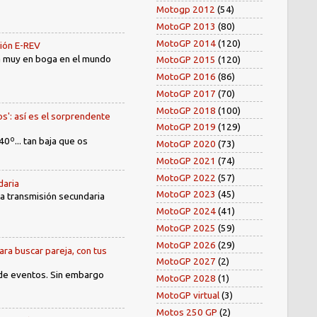
Motogp 2012
(54)
MotoGP 2013
(80)
MotoGP 2014
(120)
sión E-REV
tá muy en boga en el mundo
MotoGP 2015
(120)
MotoGP 2016
(86)
MotoGP 2017
(70)
MotoGP 2018
(100)
os': así es el sorprendente
MotoGP 2019
(129)
40º... tan baja que os
MotoGP 2020
(73)
MotoGP 2021
(74)
MotoGP 2022
(57)
daria
MotoGP 2023
(45)
 la transmisión secundaria
MotoGP 2024
(41)
MotoGP 2025
(59)
MotoGP 2026
(29)
ara buscar pareja, con tus
MotoGP 2027
(2)
 de eventos. Sin embargo
MotoGP 2028
(1)
MotoGP virtual
(3)
Motos 250 GP
(2)