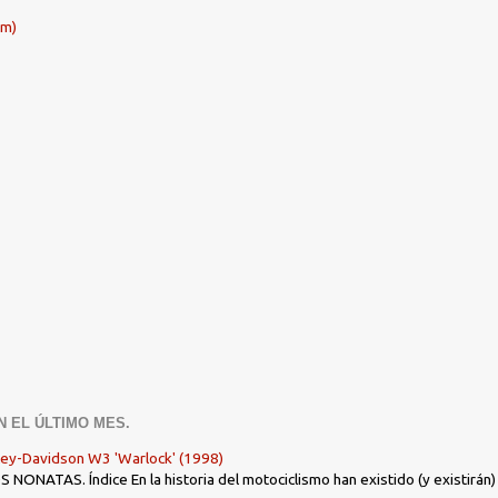
om)
N EL ÚLTIMO MES.
ley-Davidson W3 'Warlock' (1998)
ONATAS. Índice En la historia del motociclismo han existido (y existirán