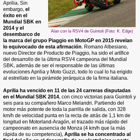
Aprilia. Sin
embargo,
el
éxito en el
Mundial SBK en
2014 y el
Alan con la RSV4 de Guintoli (Foto: K. Edge)
desembarco de
la marca del grupo Piaggio en MotoGP en 2015 revelan
lo equivocado de esta afirmación
. Romano Albesiano,
nuevo Director de Producto de Piaggio, ha sido el artífice
del desarrollo de la última RSV4 campeona del Mundial
SBK, además de ser el responsable de las últimas
evoluciones Aprilia y Moto Guzzi, todo lo cual lo ha erigido
al estrellato en la pirámide jerárquica de la firma italiana.
Aprilia ha vencido en 11 de las 24 carreras disputadas
en el Mundial SBK 2014
, con cinco victorias para Guintoli y
seis para su compañero Marco Melandri. Partiendo del
motor más potente de toda la parrilla de salida, con 328
km/h de velocidad punta en la recta de atrás de 1,1 km de
longitud en Motorland-Aragón, el trazado más rápido del
campeonato en ausencia de Monza (4 km/h que la más
rápida de su competencia),
Aprilia se ha concentrado al