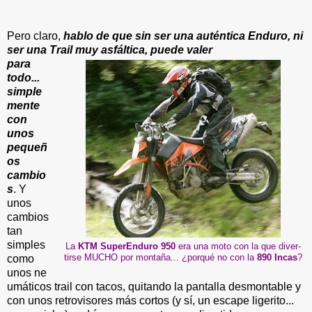
Pero claro,
hablo de que sin ser una auténtica Enduro, ni
ser una Trail muy asfáltica, puede valer
para
todo...
simple
mente
con
unos
pequeñ
os
cambio
s
. Y
unos
cambios
tan
simples
La
KTM SuperEnduro 950
era una moto con la que diver-
tirse MUCHO por montaña... ¿porqué no con la
890 Incas
?
como
unos
ne
umáticos trail con tacos, quitando la pantalla desmontable y
con unos retrovisores más cortos (y sí, un escape ligerito...