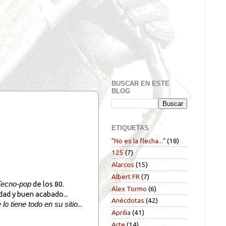
BUSCAR EN ESTE
BLOG
ETIQUETAS
"No es la flecha..."
(18)
125
(7)
Alarcos
(15)
Albert FR
(7)
de los 80.
Tecno-pop
Alex Tormo
(6)
dad y buen acabado...
Anécdotas
(42)
...
lo tiene todo en su sitio
Aprilia
(41)
Arte
(14)