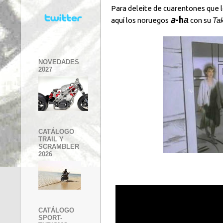
Para deleite de cuarentones que lo
a
-h
a
aquí los noruegos
con su
Ta
NOVEDADES
2027
CATÁLOGO
TRAIL Y
SCRAMBLER
2026
CATÁLOGO
SPORT-