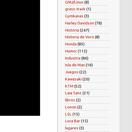
GNU/Linux
(8)
grass-track
(1)
Gymkanas
(3)
Harley Davidson
(78)
Historia
(247)
Historia de Voro
(8)
Honda
(85)
Humor
(112)
Industria
(86)
Isla de Man
(16)
Juegos
(22)
Kawasaki
(20)
KTM
(52)
Laia Sanz
(21)
libros
(2)
Loncin
(2)
LSL
(15)
Luca Bar
(15)
lugares
(3)