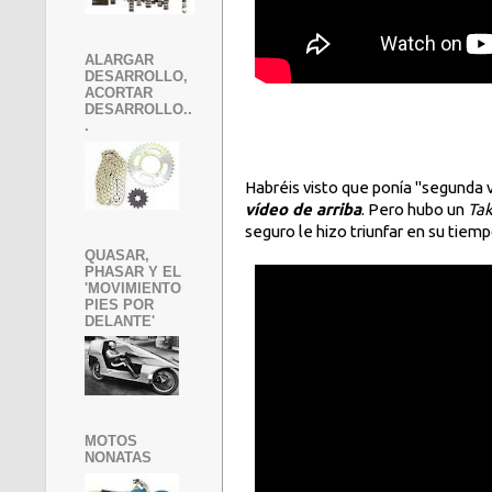
ALARGAR
DESARROLLO,
ACORTAR
DESARROLLO..
.
Habréis visto que ponía "segunda 
vídeo de arriba
. Pero hubo un
Ta
seguro le hizo triunfar en su tiempo.
QUASAR,
PHASAR Y EL
'MOVIMIENTO
PIES POR
DELANTE'
MOTOS
NONATAS