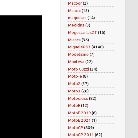
Macbor
(2)
Manchi
(15)
maquetas
(14)
Medicina
(3)
Megustanlas2T
(16)
Mianca
(36)
MiguelXR33
(4148)
Modelismo
(7)
Montesa
(22)
Moto Guzzi
(24)
Moto-e
(8)
Moto2
(37)
Moto3
(26)
Motocross
(82)
MotoE
(12)
MotoE 2019
(6)
MotoE 2021
(1)
MotoGP
(809)
MotoGP 2011
(62)