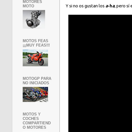
MOTORES
Y si no os gustan los
a
-h
a
, pero sí
MOTO
MOTOS FEAS
¡¡¡MUY FEAS!!!
MOTOGP PARA
NO INICIADOS
MOTOS Y
COCHES
COMPARTIEND
O MOTORES