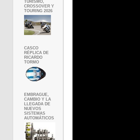
TURISMO,
CROSSOVER Y
TOURING 2026
CASCO
RÉPLICA DE
RICARDO
TORMO
EMBRAGUE,
CAMBIO Y LA
LLEGADA DE
NUEVOS
SISTEMAS
AUTOMÁTICOS