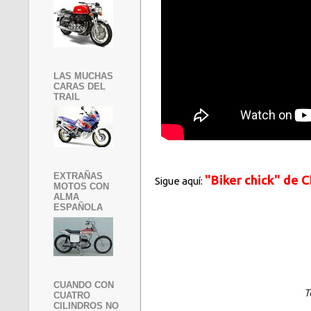
LAS MUCHAS
CARAS DEL
TRAIL
EXTRAÑAS
"Biker chick" de 
Sigue aquí:
MOTOS CON
ALMA
ESPAÑOLA
CUANDO CON
T
CUATRO
CILINDROS NO