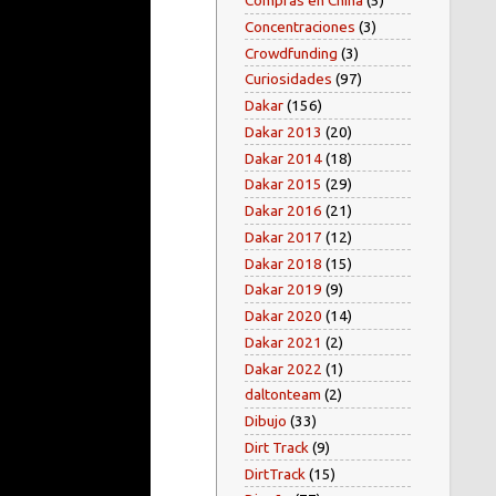
Compras en China
(5)
Concentraciones
(3)
Crowdfunding
(3)
Curiosidades
(97)
Dakar
(156)
Dakar 2013
(20)
Dakar 2014
(18)
Dakar 2015
(29)
Dakar 2016
(21)
Dakar 2017
(12)
Dakar 2018
(15)
Dakar 2019
(9)
Dakar 2020
(14)
Dakar 2021
(2)
Dakar 2022
(1)
daltonteam
(2)
Dibujo
(33)
Dirt Track
(9)
DirtTrack
(15)