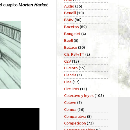
el guapito
,
Morten Harket
Audio
(36)
Benelli
(10)
BMW
(80)
Bocetos
(89)
Bougelet
(4)
Buell
(6)
Bultaco
(20)
C.E. RallyTT
(2)
CEV
(15)
CFMoto
(15)
Ciencia
(3)
Cine
(17)
Circuitos
(11)
Colectivo y leyes
(105)
Colove
(7)
Comics
(36)
Comparativa
(5)
Competición
(73)