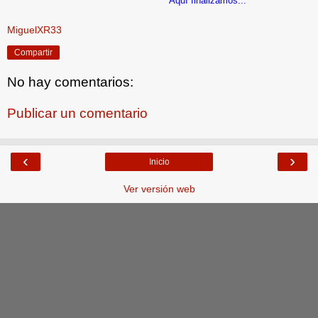
Aquí finalizamos...
MiguelXR33
Compartir
No hay comentarios:
Publicar un comentario
‹
›
Inicio
Ver versión web