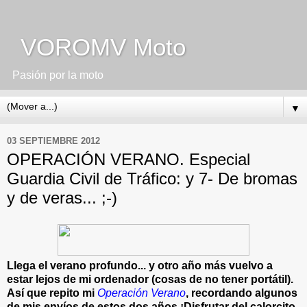
VOROMV Moto
Pasión por la moto
▼
03 SEPTIEMBRE 2012
OPERACIÓN VERANO. Especial
Guardia Civil de Tráfico: y 7- De bromas
y de veras... ;-)
Llega el verano profundo... y otro año más vuelvo a
estar lejos de mi ordenador (cosas de no tener portátil).
Así que repito mi
Operación Verano
, recordando algunos
de mis envíos de estos dos años ¡Disfrutar del calorcito