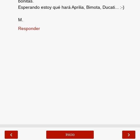
bonitas.
Esperando estoy qué hará Aprilia, Bimota, Ducati... :-)
M.
Responder
‹
›
Inicio