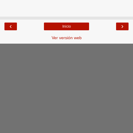
‹
›
Inicio
Ver versión web