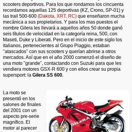
scooters deportivos. Para los que rondamos los cincuenta
recordamos aquellas 125 deportivas (KZ, Crono, SP-01) y
las trail 500-600
(Dakota, XRT, RC)
que enseñaron mucha
mecánica a sus propietarios. Y para los mas puestos el
nombre Gilera les llevará a aquellos años 50 donde ganó
seis títulos de velocidad en la categoría reina, 500, con
Maseti, Duke y Liberati. Pero en el inicio de este siglo los
italianos, pertenecientes al Grupo Piaggio, estaban
"atascados" con sus scooters y querían abrirse a otros
mercados. Así que en el año 2000 comenzó el diseño de
una moto "grande", contactando con Suzuki para que les
vendiera motores GSX-R 600 y con ellos crear su propia
supersport:
la
Gilera SS 600
.
La moto se
presentó en los
salones de finales
del 2001 con un
aspecto pre-serie
magnífico. El
motor al parecer