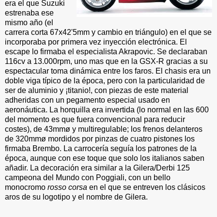
era el que Suzuki
estrenaba ese
mismo año (el
carrera corta 67x42'5mm y cambio en triángulo) en el que se
incorporaba por primera vez inyección electrónica. El
escape lo firmaba el especialista Akrapovic. Se declaraban
116cv a 13.000rpm, uno mas que en la GSX-R gracias a su
espectacular toma dinámica entre los faros. El chasis era un
doble viga típico de la época, pero con la particularidad de
ser de aluminio y ¡titanio!, con piezas de este material
adheridas con un pegamento especial usado en
aeronáutica. La horquilla era invertida (lo normal en las 600
del momento es que fuera convencional para reducir
costes), de 43mmø y multiregulable; los frenos delanteros
de 320mmø mordidos por pinzas de cuatro pistones los
firmaba Brembo. La carrocería seguía los patrones de la
época, aunque con ese toque que solo los italianos saben
añadir. La decoración era similar a la Gilera/Derbi 125
campeona del Mundo con Poggiali, con un bello
monocromo
rosso corsa
en el que se entreven los clásicos
aros de su logotipo y el nombre de Gilera.