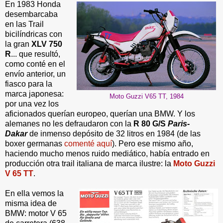
En 1983 Honda
desembarcaba
en las Trail
bicilíndricas con
la gran
XLV 750
R
... que resultó,
como conté en el
envío anterior, un
fiasco para la
marca japonesa:
Moto Guzzi V65 TT, 1984
por una vez los
aficionados querían europeo, querían una BMW. Y los
alemanes no les defraudaron con la
R 80 G/S
Paris-
Dakar
de inmenso depósito de 32 litros en 1984 (de las
boxer germanas
comenté aquí
). Pero ese mismo año,
haciendo mucho menos ruido mediático, había entrado en
producción otra trail italiana de marca ilustre: la
Moto Guzzi
V 65 TT
.
En ella vemos la
misma idea de
BMW: motor V 65