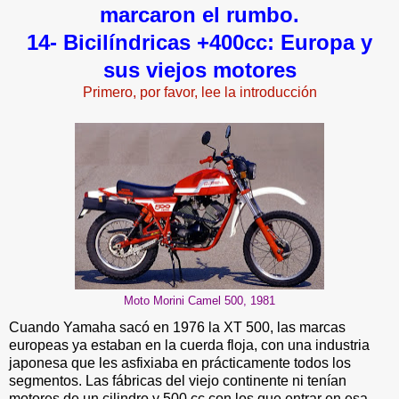
marcaron el rumbo.
14- Bicilíndricas +400cc: Europa y
sus viejos motores
Primero, por favor, lee la introducción
Moto Morini Camel 500, 1981
Cuando Yamaha sacó en 1976 la XT 500, las marcas
europeas ya estaban en la cuerda floja, con una industria
japonesa que les asfixiaba en prácticamente todos los
segmentos. Las fábricas del viejo continente ni tenían
motores de un cilindro y 500 cc con los que entrar en esa