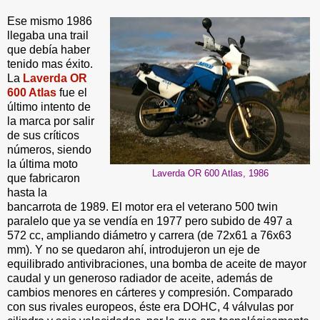
Ese mismo 1986
llegaba una trail
que debía haber
tenido mas éxito.
La
Laverda OR
600 Atlas
fue el
último intento de
la marca por salir
de sus críticos
números, siendo
la última moto
Laverda OR 600 Atlas, 1986
que fabricaron
hasta la
bancarrota de 1989. El motor era el veterano 500 twin
paralelo que ya se vendía en 1977 pero subido de 497 a
572 cc, ampliando diámetro y carrera (de 72x61 a 76x63
mm). Y no se quedaron ahí, introdujeron un eje de
equilibrado antivibraciones, una bomba de aceite de mayor
caudal y un generoso radiador de aceite, además de
cambios menores en cárteres y compresión. Comparado
con sus rivales europeos, éste era DOHC, 4 válvulas por