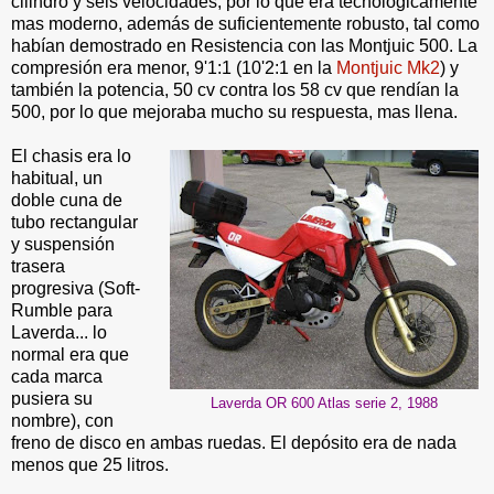
cilindro y seis velocidades, por lo que era tecnológicamente
mas moderno, además de suficientemente robusto, tal como
habían demostrado en Resistencia con las Montjuic 500. La
compresión era menor, 9'1:1 (10'2:1 en la
Montjuic Mk2
) y
también la potencia, 50 cv contra los 58 cv que rendían la
500, por lo que mejoraba mucho su respuesta, mas llena.
El chasis era lo
habitual, un
doble cuna de
tubo rectangular
y suspensión
trasera
progresiva (Soft-
Rumble para
Laverda... lo
normal era que
cada marca
pusiera su
Laverda OR 600 Atlas serie 2, 1988
nombre), con
freno de disco en ambas ruedas. El depósito era de nada
menos que 25 litros.