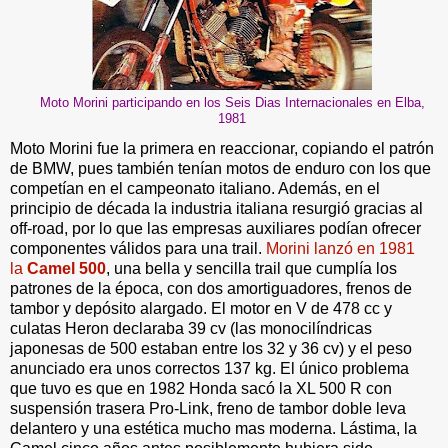
Moto Morini participando en los Seis Dias Internacionales en Elba,
1981
Moto Morini fue la primera en reaccionar, copiando el patrón
de BMW, pues también tenían motos de enduro con los que
competían en el campeonato italiano. Además, en el
principio de década la industria italiana resurgió gracias al
off-road, por lo que las empresas auxiliares podían ofrecer
componentes válidos para una trail.
Morini lanzó en 1981
la
Camel 500
, una bella y sencilla trail que cumplía los
patrones de la época, con dos amortiguadores, frenos de
tambor y depósito alargado. El motor en V de 478 cc y
culatas Heron declaraba 39 cv (las monocilíndricas
japonesas de 500 estaban entre los 32 y 36 cv) y el peso
anunciado era unos correctos 137 kg. El único problema
que tuvo es que en 1982 Honda sacó la XL 500 R con
suspensión trasera Pro-Link, freno de tambor doble leva
delantero y una estética mucho mas moderna. Lástima, la