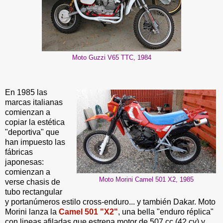
Moto Guzzi V65 TTC, 1984
En 1985 las
marcas italianas
comienzan a
copiar la estética
"deportiva" que
han impuesto las
fábricas
japonesas:
comienzan a
Moto Morini Camel 501 X2, 1985
verse chasis de
tubo rectangular
y portanúmeros estilo cross-enduro... y también Dakar. Moto
Morini lanza la
Camel 501 "X2"
, una bella "enduro réplica"
con lineas afiladas que estrena motor de 507 cc (42 cv) y