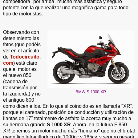
competidora "por arriba" mucho más asfáltica y seguro
potente con la que realizar una magnífica gama para todo
tipo de motoristas.
Observando con
detenimiento las
fotos (que podéis
ver en el artículo
de
Todocircuito.
com
) está claro
que el motor es
el nuevo 850
(cadena de
transmisión por
BMW S 1000 XR
la izquierda) y no
el antiguo 800
como dicen ellos. En lo que sí coincido es en llamarla "XR",
porque el carenado, posición de conducción y utilización de
llantas de 17" totalmente de asfalto la acerca muy mucho a
su hermana grande
S 1000 XR
. Ahora, en la futura F 850
XR tenemos un motor mucho más "humano" que no el
brutal
magnífico tetracilíndrico de 1000cc y 165cv, y seguro pesará