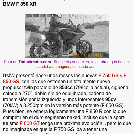
BMW F 850 XR
.
Foto de
Todocircuito.com
. Si queréis verla bien, y las otras que tienen,
acudid a su página pinchando aquí
.
BMW presentó hace unos meses las nuevas
F 750 GS
y
F
850 GS
, con las que estrenan un totalmente nuevo
propulsor twin paralelo de
853cc
(798cc la actual), cigüeñal
calado a 270º, doble eje de equilibrado, cadena de
transmisión por la izquierda y unos interesantes
95cv
(70kW) a 8.250rpm en la versión más potente (F 850 GS).
Pues bien, se espera lógicamente una F 850 R con la que
competir en el duro segmento naked, incluso que la sport-
turismo
F 800 GT
tenga una próxima evolución... pero lo que
no imaginaba es que la F 750 GS iba a tener una