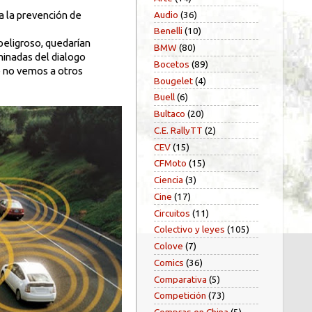
Audio
(36)
a la prevención de
Benelli
(10)
peligroso, quedarían
BMW
(80)
minadas del dialogo
Bocetos
(89)
ue no vemos a otros
Bougelet
(4)
Buell
(6)
Bultaco
(20)
C.E. RallyTT
(2)
CEV
(15)
CFMoto
(15)
Ciencia
(3)
Cine
(17)
Circuitos
(11)
Colectivo y leyes
(105)
Colove
(7)
Comics
(36)
Comparativa
(5)
Competición
(73)