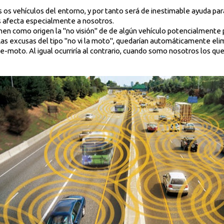
 os vehículos del entorno, y por tanto será de inestimable ayuda par
s afecta especialmente a nosotros.
en como origen la "no visión" de de algún vehículo potencialmente 
Las excusas del tipo "no vi la moto", quedarían automáticamente eli
e-moto. Al igual ocurriría al contrario, cuando somo nosotros los q