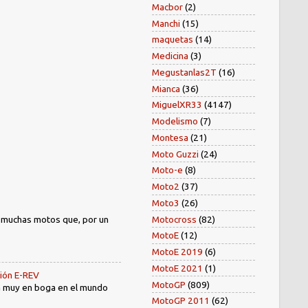
Macbor
(2)
Manchi
(15)
maquetas
(14)
Medicina
(3)
Megustanlas2T
(16)
Mianca
(36)
MiguelXR33
(4147)
Modelismo
(7)
Montesa
(21)
Moto Guzzi
(24)
Moto-e
(8)
Moto2
(37)
Moto3
(26)
) muchas motos que, por un
Motocross
(82)
MotoE
(12)
MotoE 2019
(6)
MotoE 2021
(1)
sión E-REV
MotoGP
(809)
tá muy en boga en el mundo
MotoGP 2011
(62)