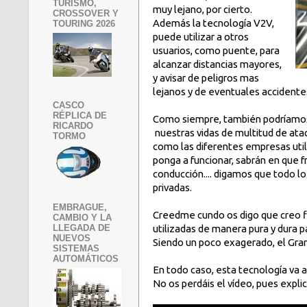
TURISMO,
muy lejano, por cierto.
CROSSOVER Y
Además la tecnología V2V,
TOURING 2026
puede utilizar a otros
usuarios, como puente, para
alcanzar distancias mayores,
y avisar de peligros mas
lejanos y de eventuales accidentes
CASCO
RÉPLICA DE
Como siempre, también podríamos c
RICARDO
nuestras vidas de multitud de ata
TORMO
como las diferentes empresas uti
ponga a funcionar, sabrán en que f
conducción.... digamos que todo 
privadas.
EMBRAGUE,
Creedme cundo os digo que creo f
CAMBIO Y LA
LLEGADA DE
utilizadas de manera pura y dura p
NUEVOS
Siendo un poco exagerado, el Gran
SISTEMAS
AUTOMÁTICOS
En todo caso, esta tecnología va a
No os perdáis el vídeo, pues expl