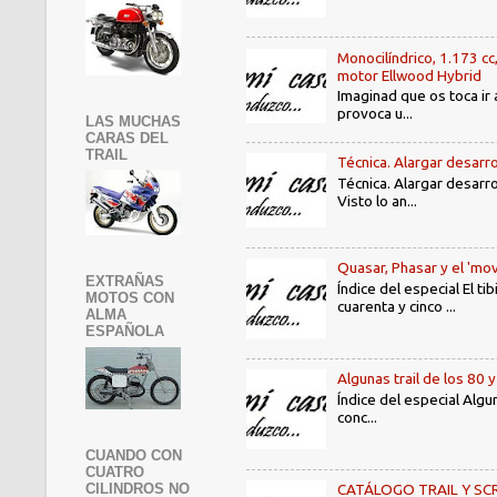
Monocilíndrico, 1.173 cc
motor Ellwood Hybrid
Imaginad que os toca ir 
provoca u...
LAS MUCHAS
CARAS DEL
TRAIL
Técnica. Alargar desarro
Técnica. Alargar desarro
Visto lo an...
Quasar, Phasar y el 'mov
EXTRAÑAS
Índice del especial El 
MOTOS CON
cuarenta y cinco ...
ALMA
ESPAÑOLA
Algunas trail de los 80 
Índice del especial Algu
conc...
CUANDO CON
CUATRO
CILINDROS NO
CATÁLOGO TRAIL Y SCRAMB