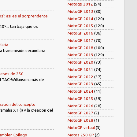
Motogp 2012
(54)
MotoGP 2013
(80)
os': así es el sorprendente
MotoGP 2014
(120)
MotoGP 2015
(120)
40º... tan baja que os
MotoGP 2016
(86)
MotoGP 2017
(70)
daria
MotoGP 2018
(100)
 la transmisión secundaria
MotoGP 2019
(129)
MotoGP 2020
(73)
MotoGP 2021
(74)
oneses de 250
MotoGP 2022
(57)
el TAC-Wilkinson, más de
MotoGP 2023
(45)
MotoGP 2024
(41)
MotoGP 2025
(59)
reación del concepto
MotoGP 2026
(28)
amaha XT (I) y la creación del
MotoGP 2027
(2)
MotoGP 2028
(1)
MotoGP virtual
(3)
Motos 250 GP
(2)
ambler. Epílogo