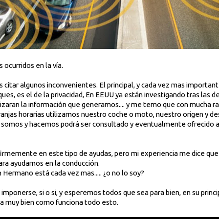
 ocurridos en la vía.
itar algunos inconvenientes. El principal, y cada vez mas importante
ques, es el de la privacidad, En EEUU ya están investigando tras las
lizaran la información que generamos.... y me temo que con mucha r
ranjas horarias utilizamos nuestro coche o moto, nuestro origen y de
lo somos y hacemos podrá ser consultado y eventualmente ofrecido a
irmemente en este tipo de ayudas, pero mi experiencia me dice que 
ara ayudarnos en la conducción.
 Hermano está cada vez mas..... ¿o no lo soy?
 imponerse, si o si, y esperemos todos que sea para bien, en su princi
ica muy bien como funciona todo esto.