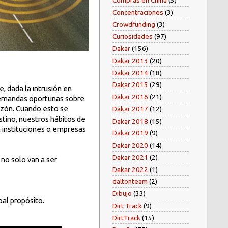
Compras en China
(5)
Concentraciones
(3)
Crowdfunding
(3)
Curiosidades
(97)
Dakar
(156)
Dakar 2013
(20)
Dakar 2014
(18)
Dakar 2015
(29)
, dada la intrusión en
Dakar 2016
(21)
 demandas oportunas sobre
azón. Cuando esto se
Dakar 2017
(12)
stino, nuestros hábitos de
Dakar 2018
(15)
 instituciones o empresas
Dakar 2019
(9)
Dakar 2020
(14)
Dakar 2021
(2)
no solo van a ser
Dakar 2022
(1)
daltonteam
(2)
Dibujo
(33)
pal propósito.
Dirt Track
(9)
DirtTrack
(15)