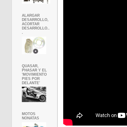
ALARGAR
DESARROLLO,
ACORTAR
DESARROLLO..
.
QUASAR,
PHASAR Y EL
'MOVIMIENTO
PIES POR
DELANTE'
MOTOS
NONATAS