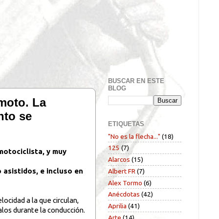
BUSCAR EN ESTE
BLOG
 moto. La
nto se
ETIQUETAS
"No es la flecha..."
(18)
125
(7)
motociclista, y muy
Alarcos
(15)
asistidos, e incluso en
Albert FR
(7)
Alex Tormo
(6)
Anécdotas
(42)
ocidad a la que circulan,
Aprilia
(41)
alos durante la conducción.
Arte
(14)