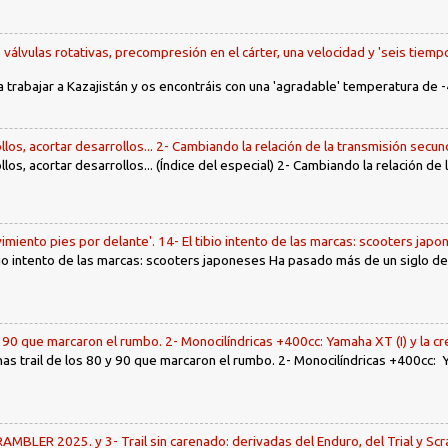
, válvulas rotativas, precompresión en el cárter, una velocidad y 'seis tiemp
a trabajar a Kazajistán y os encontráis con una 'agradable' temperatura de -
llos, acortar desarrollos... 2- Cambiando la relación de la transmisión secun
llos, acortar desarrollos... (Índice del especial) 2- Cambiando la relación de
imiento pies por delante'. 14- El tibio intento de las marcas: scooters jap
tibio intento de las marcas: scooters japoneses Ha pasado más de un siglo d
y 90 que marcaron el rumbo. 2- Monocilíndricas +400cc: Yamaha XT (I) y la c
nas trail de los 80 y 90 que marcaron el rumbo. 2- Monocilíndricas +400cc: Y
LER 2025. y 3- Trail sin carenado: derivadas del Enduro, del Trial y Scr