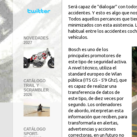
Será capaz de "dialogar" con todos
accidentes. Y esto es algo que no
Todos aquellos percances que tien
minimizados con esta asistencia. 
habitual entre los accidentes coch
vehículos.
NOVEDADES
2027
Bosch es uno de los
principales promotores de
este tipo de seguridad activa.
A nivel técnico, utiliza el
standard europeo de Wlan
pública (ITS G5 - 5'9 Ghz), que
CATÁLOGO
TRAIL Y
es capaz de realizar una
SCRAMBLER
transferencia de datos de
2026
este tipo, de diez veces por
segundo. Los ordenadores
de abordo, interpretan esta
información que reciben, para
transformarla en alertas,
advertencias y acciones
CATÁLOGO
SPORT-
correctoras, en un futuro no