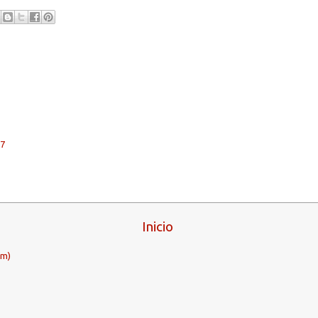
47
Inicio
om)