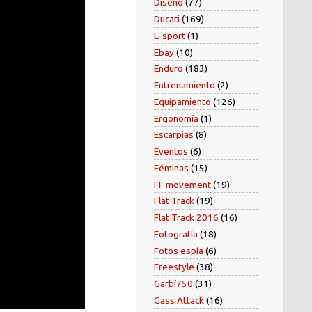
Diseño
(77)
Ducati
(169)
E-sport
(1)
Ebay
(10)
Enduro
(183)
Entrenamiento
(2)
Equipamiento
(126)
Ergonomía
(1)
Escarpias
(8)
Eventos
(6)
Féminas
(15)
FF movement
(19)
Flat Track
(19)
Flat Track 2016
(16)
Fotografía
(18)
Fotos espía
(6)
Freestyle
(38)
Garbí750
(31)
Gass Attack
(16)