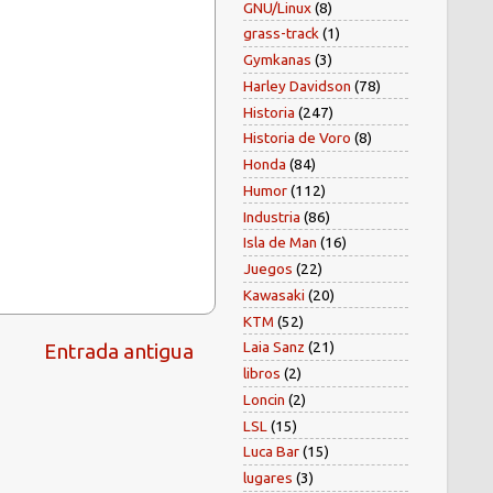
GNU/Linux
(8)
grass-track
(1)
Gymkanas
(3)
Harley Davidson
(78)
Historia
(247)
Historia de Voro
(8)
Honda
(84)
Humor
(112)
Industria
(86)
Isla de Man
(16)
Juegos
(22)
Kawasaki
(20)
KTM
(52)
Laia Sanz
(21)
Entrada antigua
libros
(2)
Loncin
(2)
LSL
(15)
Luca Bar
(15)
lugares
(3)