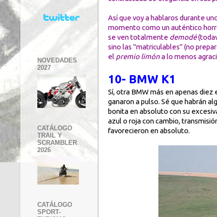
Así que voy a hablaros durante un
momento como un auténtico horror
se ven totalmente
demodé
(todav
sino las "matriculables" (no prepa
el
premio limón
a lo menos agraci
NOVEDADES
2027
10- BMW K1
Sí, otra BMW más en apenas diez en
ganaron a pulso. Sé que habrán a
bonita en absoluto con su excesiva
azul o roja con cambio, transmisió
CATÁLOGO
favorecieron en absoluto.
TRAIL Y
SCRAMBLER
2026
CATÁLOGO
SPORT-