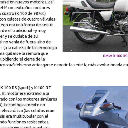
arse en nuevos motores, así
 el K con extraños motores
y cuatro (K 100 de 987cc)
con culatas de cuatro válvulas
uego era una forma de seguir
nte el tradicional -y muy
er y se dudaba de su
l no venía de fuera, sino de
 (a la cabeza de la tecnología
ra quitarse la rémora que
BMW R 100 RS
 pidiendo el cierre de la
otorrad
debieron arriesgarse o morir: la serie K, más evolucionada en 
 K 100 RS (sport) y K 100 RT
. El motor era extraño a la
rado con los motores similares
0), tecnológicamente no
electrónica (las culatas eran
asis era multitubular con el
ndo funciones resistentes,
asis de vigas rectangulares