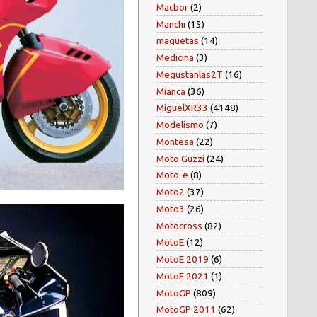
Macbor
(2)
Manchi
(15)
maquetas
(14)
Medicina
(3)
Megustanlas2T
(16)
Mianca
(36)
MiguelXR33
(4148)
Modelismo
(7)
Montesa
(22)
Moto Guzzi
(24)
Moto-e
(8)
Moto2
(37)
Moto3
(26)
Motocross
(82)
MotoE
(12)
MotoE 2019
(6)
MotoE 2021
(1)
MotoGP
(809)
MotoGP 2011
(62)