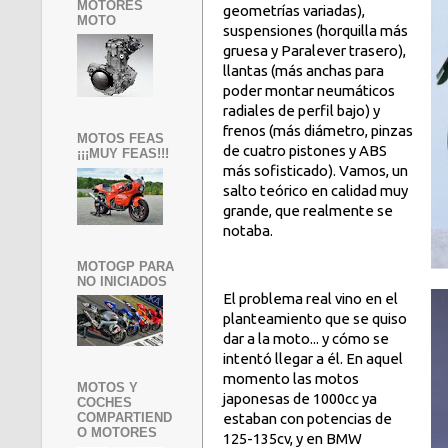
MOTORES
geometrías variadas),
MOTO
suspensiones (horquilla más
gruesa y Paralever trasero),
llantas (más anchas para
poder montar neumáticos
radiales de perfil bajo) y
frenos (más diámetro, pinzas
MOTOS FEAS
de cuatro pistones y ABS
¡¡¡MUY FEAS!!!
más sofisticado). Vamos, un
salto teórico en calidad muy
grande, que realmente se
notaba.
MOTOGP PARA
NO INICIADOS
El problema real vino en el
planteamiento que se quiso
dar a la moto... y cómo se
intentó llegar a él. En aquel
momento las motos
MOTOS Y
japonesas de 1000cc ya
COCHES
estaban con potencias de
COMPARTIEND
O MOTORES
125-135cv, y en BMW