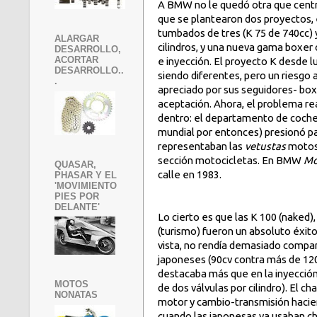
A BMW no le quedó otra que centr
que se plantearon dos proyectos,
tumbados de tres (K 75 de 740cc) 
ALARGAR
cilindros, y una nueva gama boxer 
DESARROLLO,
ACORTAR
e inyección.
El proyecto K desde l
DESARROLLO..
siendo diferentes, pero un riesgo a
.
apreciado por sus seguidores- box
aceptación. Ahora, el problema rea
dentro: el departamento de coches
mundial por entonces) presionó pa
representaban las
vetustas
motos,
sección motocicletas. En BMW
M
QUASAR,
calle en 1983.
PHASAR Y EL
'MOVIMIENTO
PIES POR
DELANTE'
Lo cierto es que las K 100 (naked),
(turismo) fueron un absoluto éxito
vista, no rendía demasiado compa
japoneses (90cv contra más de 12
destacaba más que en la inyección 
MOTOS
de dos válvulas por cilindro). El ch
NONATAS
motor y cambio-transmisión hacie
cuando las japonesas ya usaban ch