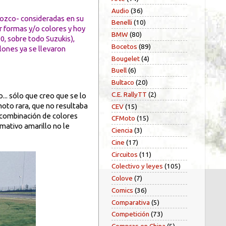
Audio
(36)
nozco- consideradas en su
Benelli
(10)
 formas y/o colores y hoy
BMW
(80)
0, sobre todo Suzukis),
Bocetos
(89)
lones ya se llevaron
Bougelet
(4)
Buell
(6)
Bultaco
(20)
C.E. RallyTT
(2)
... sólo que creo que se lo
oto rara, que no resultaba
CEV
(15)
a combinación de colores
CFMoto
(15)
amativo amarillo no le
Ciencia
(3)
Cine
(17)
Circuitos
(11)
Colectivo y leyes
(105)
Colove
(7)
Comics
(36)
Comparativa
(5)
Competición
(73)