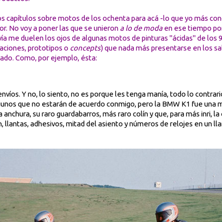
os capítulos sobre motos de los ochenta para acá -lo que yo más co
. No voy a poner las que se unieron
a lo de moda
en ese tiempo por
ía me duelen los ojos de algunas motos de pinturas "ácidas" de los 9
raciones, prototipos o
concepts
) que nada más presentarse en los sa
ado. Como, por ejemplo, ésta:
víos. Y no, lo siento, no es porque les tenga manía, todo lo contrario
lgunos que no estarán de acuerdo conmigo, pero la BMW K1 fue una m
 anchura, su raro guardabarros, más raro colín y que, para más inri, l
n, llantas, adhesivos, mitad del asiento y números de relojes en un ll