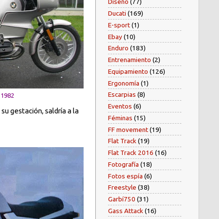
Diseño
(77)
Ducati
(169)
E-sport
(1)
Ebay
(10)
Enduro
(183)
Entrenamiento
(2)
Equipamiento
(126)
Ergonomía
(1)
Escarpias
(8)
 1982
Eventos
(6)
su gestación, saldría a la
Féminas
(15)
FF movement
(19)
Flat Track
(19)
Flat Track 2016
(16)
Fotografía
(18)
Fotos espía
(6)
Freestyle
(38)
Garbí750
(31)
Gass Attack
(16)