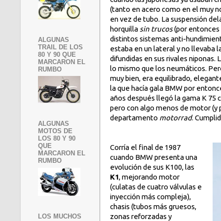
(tanto en acero como en el muy 
en vez de tubo. La suspensión dela
horquilla
sin trucos
(por entonces 
distintos sistemas anti-hundimien
ALGUNAS
TRAIL DE LOS
estaba en un lateral y no llevaba 
80 Y 90 QUE
difundidas en sus rivales niponas. 
MARCARON EL
lo
mismo que los neumáticos. Pero
RUMBO
muy bien, era equilibrado, elegant
la que hacía gala BMW por entonces
años después llegó la gama K 75 
pero con algo menos de motor (y p
departamento
motorrad
. Cumplid
ALGUNAS
MOTOS DE
LOS 80 Y 90
QUE
Corría el final de 1987
MARCARON EL
cuando BMW presenta una
RUMBO
evolución de sus K100, las
K1
, mejorando motor
(culatas de cuatro válvulas e
inyección más compleja),
chasis (tubos más gruesos,
zonas reforzadas y
LOS MUCHOS