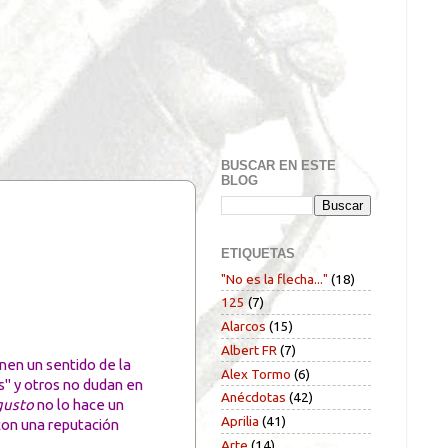
BUSCAR EN ESTE
BLOG
ETIQUETAS
"No es la flecha..."
(18)
125
(7)
Alarcos
(15)
Albert FR
(7)
enen un sentido de la
Alex Tormo
(6)
s" y otros no dudan en
Anécdotas
(42)
gusto
no lo hace un
Aprilia
(41)
 con una reputación
Arte
(14)