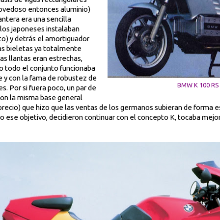
novedoso entonces aluminio)
ntera era una sencilla
los japoneses instalaban
to) y detrás el amortiguador
las bieletas ya totalmente
Las llantas eran estrechas,
 todo el conjunto funcionaba
e y con la fama de robustez de
BMW K 100 RS
. Por si fuera poco, un par de
con la misma base general
recio) que hizo que las ventas de los germanos subieran de forma es
o ese objetivo, decidieron continuar con el concepto K, tocaba mejor