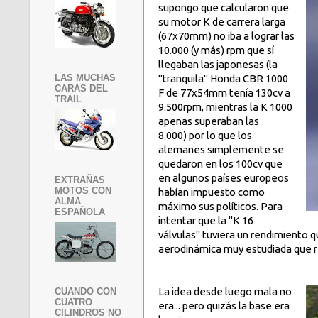
supongo que calcularon que
su motor K de carrera larga
(67x70mm) no iba a lograr las
10.000 (y más) rpm que sí
llegaban las japonesas (la
LAS MUCHAS
"tranquila" Honda CBR 1000
CARAS DEL
F de 77x54mm tenía 130cv a
TRAIL
9.500rpm, mientras la K 1000
apenas superaban las
8.000) por lo que los
alemanes simplemente se
quedaron en los 100cv que
en algunos países europeos
EXTRAÑAS
MOTOS CON
habían impuesto como
ALMA
máximo sus políticos. Para
ESPAÑOLA
intentar que la "K 16
válvulas" tuviera un rendimiento q
aerodinámica muy estudiada que re
La idea desde luego mala no
CUANDO CON
CUATRO
era... pero quizás la base era
CILINDROS NO