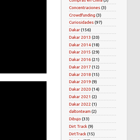
Compras en China
(5)
Concentraciones
(3)
Crowdfunding
(3)
Curiosidades
(97)
Dakar
(156)
Dakar 2013
(20)
Dakar 2014
(18)
Dakar 2015
(29)
Dakar 2016
(21)
Dakar 2017
(12)
Dakar 2018
(15)
Dakar 2019
(9)
Dakar 2020
(14)
Dakar 2021
(2)
Dakar 2022
(1)
daltonteam
(2)
Dibujo
(33)
Dirt Track
(9)
DirtTrack
(15)