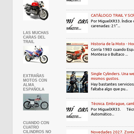
CATÁLOGO TRAIL Y SCRAMB
Por MiguelXR33. Índice
carenadas: 21"...
LAS MUCHAS
CARAS DEL
TRAIL
Historia de la Moto - 
Corría 1983 cuando Espa
Montesa o Bultaco ...
Single Cylinders. Una we
EXTRAÑAS
mismos gustos.
MOTOS CON
Hay bastantes servicios
ALMA
faltaba algo que pu...
ESPAÑOLA
Técnica. Embrague, camb
Por MiguelXR33. Técni
Automático...
CUANDO CON
CUATRO
CILINDROS NO
Novedades 2027. Zontes