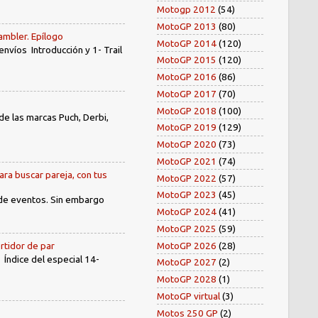
Motogp 2012
(54)
MotoGP 2013
(80)
ambler. Epílogo
MotoGP 2014
(120)
íos Introducción y 1- Trail
MotoGP 2015
(120)
MotoGP 2016
(86)
MotoGP 2017
(70)
MotoGP 2018
(100)
e las marcas Puch, Derbi,
MotoGP 2019
(129)
MotoGP 2020
(73)
MotoGP 2021
(74)
ara buscar pareja, con tus
MotoGP 2022
(57)
MotoGP 2023
(45)
 de eventos. Sin embargo
MotoGP 2024
(41)
MotoGP 2025
(59)
MotoGP 2026
(28)
rtidor de par
dice del especial 14-
MotoGP 2027
(2)
MotoGP 2028
(1)
MotoGP virtual
(3)
Motos 250 GP
(2)