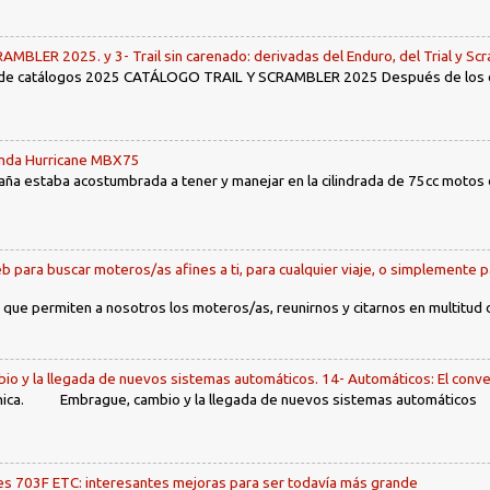
LER 2025. y 3- Trail sin carenado: derivadas del Enduro, del Trial y Scr
 de catálogos 2025 CATÁLOGO TRAIL Y SCRAMBLER 2025 Después de los env
Honda Hurricane MBX75
ña estaba acostumbrada a tener y manejar en la cilindrada de 75cc motos d
b para buscar moteros/as afines a ti, para cualquier viaje, o simplemente p
 que permiten a nosotros los moteros/as, reunirnos y citarnos en multitud
io y la llegada de nuevos sistemas automáticos. 14- Automáticos: El conve
ca. Embrague, cambio y la llegada de nuevos sistemas automáticos Ín
 703F ETC: interesantes mejoras para ser todavía más grande