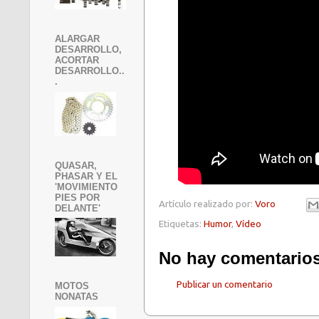
ALARGAR
DESARROLLO,
ACORTAR
DESARROLLO..
.
QUASAR,
PHASAR Y EL
'MOVIMIENTO
PIES POR
Artículo realizado por:
Voro
DELANTE'
Etiquetas:
Humor
,
Vídeo
No hay comentarios
Publicar un comentario
MOTOS
NONATAS