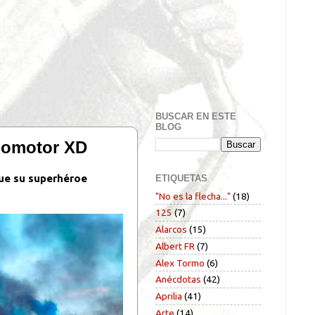
BUSCAR EN ESTE
BLOG
clomotor XD
que su superhéroe
ETIQUETAS
"No es la flecha..."
(18)
125
(7)
Alarcos
(15)
Albert FR
(7)
Alex Tormo
(6)
Anécdotas
(42)
Aprilia
(41)
Arte
(14)