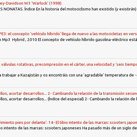
ley-Davidson W3 'Warlock' (1998)
ONATAS. Índice En la historia del motociclismo han existido (y existirán
: el concepto 'vehículo híbrido' llega de nuevo a las motocicletas en ver
 Mp3 Hybrid , 2010 El concepto de vehículo híbrido gasolina-eléctrico es
, válvulas rotativas, precompresión en el cárter, una velocidad y 'seis tiemp
a trabajar a Kazajistán y os encontráis con una 'agradable' temperatura de -
llos, acortar desarrollos... 2- Cambiando la relación de la transmisión secun
llos, acortar desarrollos... (Índice del especial) 2- Cambiando la relación de
imiento pies por delante'. 14- El tibio intento de las marcas: scooters jap
tibio intento de las marcas: scooters japoneses Ha pasado más de un siglo d