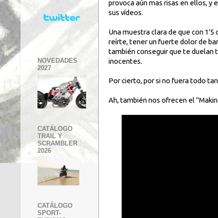
provoca aún mas risas en ellos, y 
sus vídeos.
Una muestra clara de que con 1'5 c
reírte, tener un fuerte dolor de ba
también conseguir que te duelan 
NOVEDADES
inocentes.
2027
Por cierto, por si no fuera todo t
Ah, también nos ofrecen el "Making 
CATÁLOGO
TRAIL Y
SCRAMBLER
2026
CATÁLOGO
SPORT-