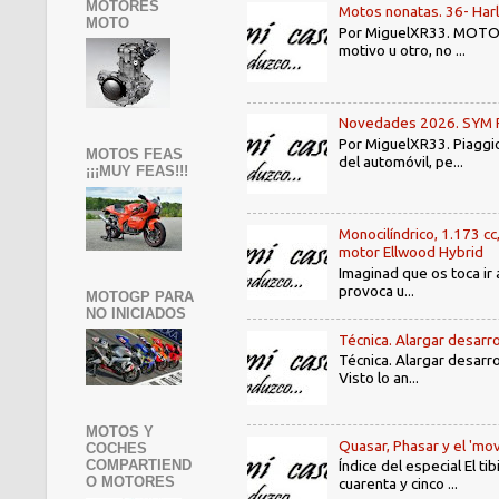
MOTORES
Motos nonatas. 36- Har
MOTO
Por MiguelXR33. MOTOS N
motivo u otro, no ...
Novedades 2026. SYM PE3
Por MiguelXR33. Piaggio
MOTOS FEAS
del automóvil, pe...
¡¡¡MUY FEAS!!!
Monocilíndrico, 1.173 cc
motor Ellwood Hybrid
Imaginad que os toca ir 
provoca u...
MOTOGP PARA
NO INICIADOS
Técnica. Alargar desarro
Técnica. Alargar desarro
Visto lo an...
MOTOS Y
Quasar, Phasar y el 'mov
COCHES
COMPARTIEND
Índice del especial El 
O MOTORES
cuarenta y cinco ...