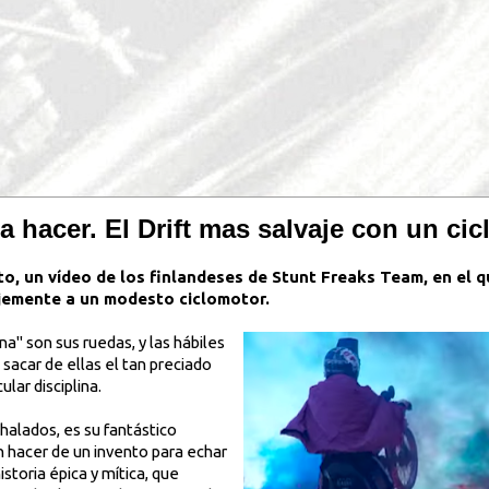
a hacer. El Drift mas salvaje con un ci
to, un vídeo de los finlandeses de Stunt Freaks Team, en el 
jemente a un modesto ciclomotor.
na" son sus ruedas, y las hábiles
acar de ellas el tan preciado
lar disciplina.
chalados, es su fantástico
n hacer de un invento para echar
istoria épica y mítica, que