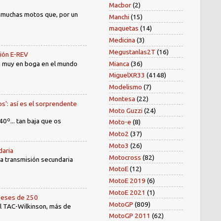
Macbor
(2)
) muchas motos que, por un
Manchi
(15)
maquetas
(14)
Medicina
(3)
Megustanlas2T
(16)
sión E-REV
Mianca
(36)
tá muy en boga en el mundo
MiguelXR33
(4148)
Modelismo
(7)
Montesa
(22)
os': así es el sorprendente
Moto Guzzi
(24)
40º... tan baja que os
Moto-e
(8)
Moto2
(37)
Moto3
(26)
daria
Motocross
(82)
 la transmisión secundaria
MotoE
(12)
MotoE 2019
(6)
MotoE 2021
(1)
oneses de 250
MotoGP
(809)
el TAC-Wilkinson, más de
MotoGP 2011
(62)