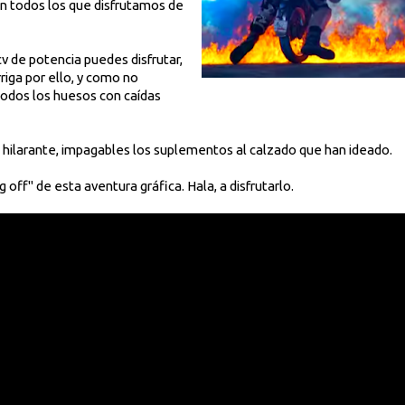
en todos los que disfrutamos de
v de potencia puedes disfrutar,
rriga por ello, y como no
todos los huesos con caídas
an hilarante, impagables los suplementos al calzado que han ideado.
off" de esta aventura gráfica. Hala, a disfrutarlo.