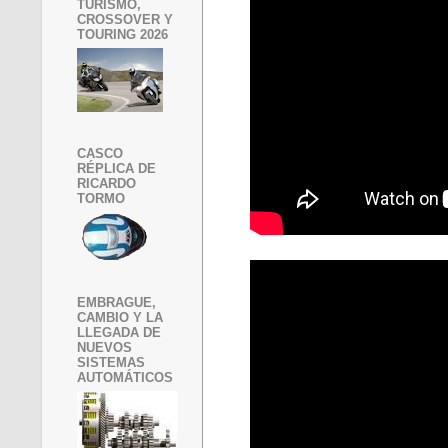
TURISMO,
CROSSOVER Y
TOURING 2026
CASCO
RÉPLICA DE
RICARDO
TORMO
EMBRAGUE,
CAMBIO Y LA
LLEGADA DE
NUEVOS
SISTEMAS
AUTOMÁTICOS