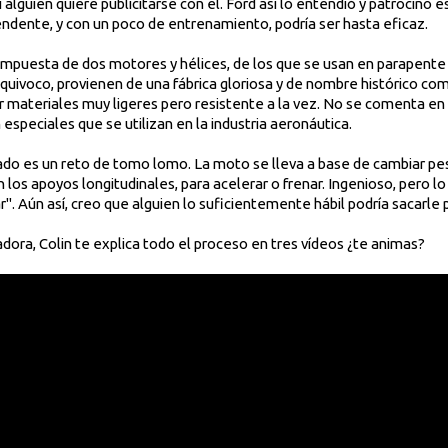
 alguien quiere publicitarse con el. Ford así lo entendió y patrocino 
rendente, y con un poco de entrenamiento, podría ser hasta eficaz.
mpuesta de dos motores y hélices, de los que se usan en parapente 
quivoco, provienen de una fábrica gloriosa y de nombre histórico co
 materiales muy ligeres pero resistente a la vez. No se comenta en 
especiales que se utilizan en la industria aeronáutica.
o es un reto de tomo lomo. La moto se lleva a base de cambiar pes
n los apoyos longitudinales, para acelerar o frenar. Ingenioso, pero lo
". Aún así, creo que alguien lo suficientemente hábil podría sacarle p
adora, Colin te explica todo el proceso en tres vídeos ¿te animas?