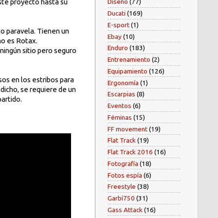
este proyecto hasta su
Diseño
(77)
Ducati
(169)
E-sport
(1)
o paravela. Tienen un
Ebay
(10)
mo es Rotax.
Enduro
(183)
ningún sitio pero seguro
Entrenamiento
(2)
Equipamiento
(126)
os en los estribos para
Ergonomía
(1)
 dicho, se requiere de un
Escarpias
(8)
artido.
Eventos
(6)
Féminas
(15)
FF movement
(19)
Flat Track
(19)
Flat Track 2016
(16)
Fotografía
(18)
Fotos espía
(6)
Freestyle
(38)
Garbí750
(31)
Gass Attack
(16)