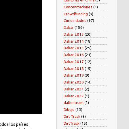
Compras en China
(5)
Concentraciones
(3)
Crowdfunding
(3)
Curiosidades
(97)
Dakar
(156)
Dakar 2013
(20)
Dakar 2014
(18)
Dakar 2015
(29)
Dakar 2016
(21)
Dakar 2017
(12)
Dakar 2018
(15)
Dakar 2019
(9)
Dakar 2020
(14)
Dakar 2021
(2)
Dakar 2022
(1)
daltonteam
(2)
Dibujo
(33)
Dirt Track
(9)
DirtTrack
(15)
todos los países