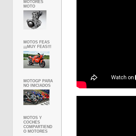
MOTORES
MOTO
MOTOS FEAS
¡¡¡MUY FEAS!!!
MOTOGP PARA
NO INICIADOS
MOTOS Y
COCHES
COMPARTIEND
O MOTORES