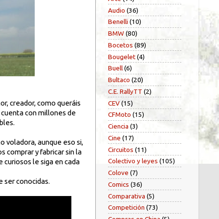
Audio
(36)
Benelli
(10)
BMW
(80)
Bocetos
(89)
Bougelet
(4)
Buell
(6)
Bultaco
(20)
C.E. RallyTT
(2)
tor, creador, como queráis
CEV
(15)
e cuenta con millones de
CFMoto
(15)
bles.
Ciencia
(3)
Cine
(17)
o voladora, aunque eso si,
Circuitos
(11)
 comprar y fabricar sin la
Colectivo y leyes
(105)
e curiosos le siga en cada
Colove
(7)
e ser conocidas.
Comics
(36)
Comparativa
(5)
Competición
(73)