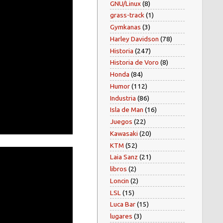
GNU/Linux
(8)
grass-track
(1)
Gymkanas
(3)
Harley Davidson
(78)
Historia
(247)
Historia de Voro
(8)
Honda
(84)
Humor
(112)
Industria
(86)
Isla de Man
(16)
Juegos
(22)
Kawasaki
(20)
KTM
(52)
Laia Sanz
(21)
libros
(2)
Loncin
(2)
LSL
(15)
Luca Bar
(15)
lugares
(3)