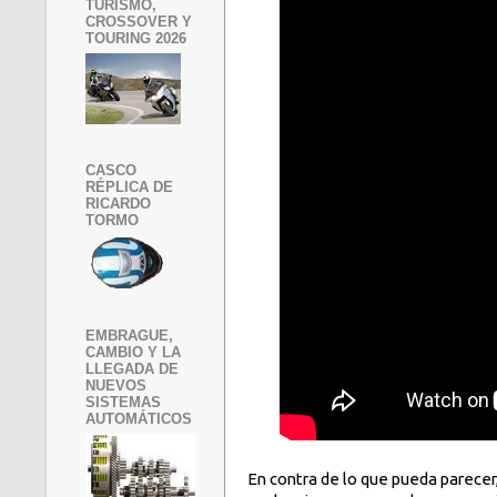
TURISMO,
CROSSOVER Y
TOURING 2026
CASCO
RÉPLICA DE
RICARDO
TORMO
EMBRAGUE,
CAMBIO Y LA
LLEGADA DE
NUEVOS
SISTEMAS
AUTOMÁTICOS
En contra de lo que pueda parecer,