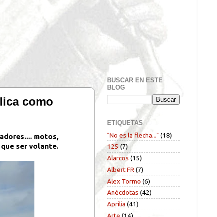
BUSCAR EN ESTE
BLOG
plica como
ETIQUETAS
"No es la flecha..."
(18)
adores.... motos,
 que ser volante.
125
(7)
Alarcos
(15)
Albert FR
(7)
Alex Tormo
(6)
Anécdotas
(42)
Aprilia
(41)
Arte
(14)