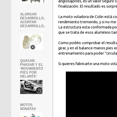
anglosajones, es un valor seguro si
finalización. El resultado es sorp
ALARGAR
La moto voladora de Colin está co
DESARROLLO,
rendimiento tremendo, y si no me 
ACORTAR
DESARROLLO..
La estructura esta conformada por
.
que se trata de esos aluminios tan 
Como podéis comprobar el resultad
girar, y en el balance manos pies e
entrenamiento para poder "circular
QUASAR,
Si quieres fabricarte una moto vol
PHASAR Y EL
'MOVIMIENTO
PIES POR
DELANTE'
MOTOS
NONATAS