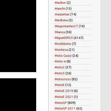
Macbor
(2)
Manchi
(15)
maquetas
(14)
Medicina
(3)
Megustanlas2T
(16)
Mianca
(36)
MiguelXR33
(4147)
Modelismo
(7)
Montesa
(21)
Moto Guzzi
(24)
Moto-e
(8)
Moto2
(37)
Moto3
(26)
Motocross
(82)
MotoE
(12)
MotoE 2019
(6)
MotoE 2021
(1)
MotoGP
(809)
MotoGP 2011
(62)