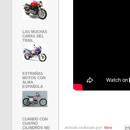
LAS MUCHAS
CARAS DEL
TRAIL
EXTRAÑAS
MOTOS CON
ALMA
ESPAÑOLA
CUANDO CON
CUATRO
Artículo realizado por:
Voro
CILINDROS NO