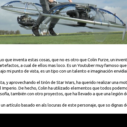
o que inventa estas cosas, que no es otro que Colin Furze, un inven
e artefactos, a cual de ellos mas loco. Es un Youtuber muy famoso qu
 bajo mi punto de vista, es un tipo con un talento e imaginación envidia
a, y aprovechando el tirón de Star Wars, ha querido realizar una mot
del Imperio. De hecho, Colin ha utilizado elementos que todos podemos
osofía, también con otro proyectos, que ha llevado a que una legión d
un artículo basado en als locuras de este personaje, que so dignas d