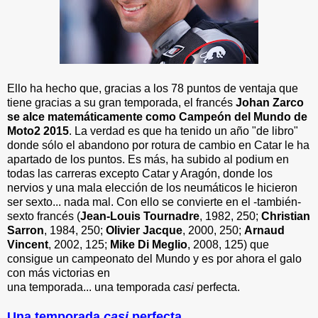
Ello ha hecho que, gracias a los 78 puntos de ventaja que
tiene gracias a su gran temporada, el francés
Johan Zarco
se alce matemáticamente como Campeón del Mundo de
Moto2 2015
. La verdad es que ha tenido un año "de libro"
donde sólo el abandono por rotura de cambio en Catar le ha
apartado de los puntos. Es más, ha subido al podium en
todas las carreras excepto Catar y Aragón, donde los
nervios y una mala elección de los neumáticos le hicieron
ser sexto... nada mal. Con ello se convierte en el -también-
sexto francés (
Jean-Louis Tournadre
, 1982, 250;
Christian
Sarron
, 1984, 250;
Olivier Jacque
, 2000, 250;
Arnaud
Vincent
, 2002, 125;
Mike Di Meglio
, 2008, 125)
que
consigue un campeonato del Mundo y es por ahora el galo
con más victorias en
una temporada... una temporada
casi
perfecta.
Una temporada
casi
perfecta