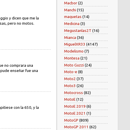
Macbor
(2)
Manchi
(15)
maquetas
(14)
ggio y dicen que me la
osas, pero no motos.
Medicina
(3)
Megustanlas2T
(16)
Mianca
(36)
MiguelXR33
(4147)
Modelismo
(7)
Montesa
(21)
Moto Guzzi
(24)
que no comprara una
le pude enseñar fue una
Moto-e
(8)
Moto2
(37)
Moto3
(26)
Motocross
(82)
MotoE
(12)
MotoE 2019
(6)
tiese con la 650, y la
MotoE 2021
(1)
MotoGP
(809)
MotoGP 2011
(62)