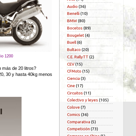
Audio
(36)
Benelli
(10)
BMW
(80)
Bocetos
(89)
Bougelet
(4)
Buell
(6)
Bultaco
(20)
io 1200
C.E. RallyTT
(2)
CEV
(15)
 más de 20 litros?
CFMoto
(15)
 20, 30 y hasta 40kg menos
Ciencia
(3)
Cine
(17)
Circuitos
(11)
Colectivo y leyes
(105)
Colove
(7)
Comics
(36)
Comparativa
(5)
Competición
(73)