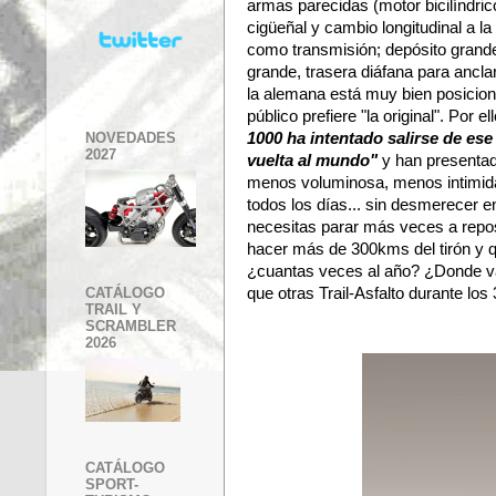
armas parecidas (motor bicilíndrico
cigüeñal y cambio longitudinal a l
como transmisión; depósito grande
grande, trasera diáfana para ancla
la alemana está muy bien posiciona
público prefiere "la original". Por el
NOVEDADES
1000 ha intentado salirse de es
2027
vuelta al mundo"
y han presenta
menos voluminosa, menos intimida
todos los días... sin desmerecer e
necesitas parar más veces a repo
hacer más de 300kms del tirón y 
¿cuantas veces al año? ¿Donde vas
que otras Trail-Asfalto durante los
CATÁLOGO
TRAIL Y
SCRAMBLER
2026
CATÁLOGO
SPORT-