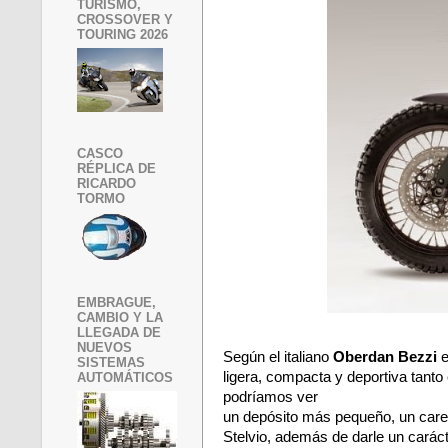
TURISMO,
CROSSOVER Y
TOURING 2026
CASCO
RÉPLICA DE
RICARDO
TORMO
EMBRAGUE,
CAMBIO Y LA
LLEGADA DE
NUEVOS
Según el italiano
Oberdan Bezzi
e
SISTEMAS
ligera, compacta y deportiva tant
AUTOMÁTICOS
podríamos ver
un depósito más pequeño, un caren
Stelvio, además de darle un carác