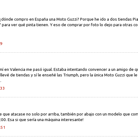
 ¿dónde compro en España una Moto Guzzi? Porque he ido a dos tiendas Pia
7 para ver qué pinta tienen. Y eso de comprar por foto lo dejo para otras c
09
mí en Valencia me pasó igual. Estaba intentando convencer a un amigo de 
 llevé de tiendas y sí le enseñé las Triumph, pero la única Moto Guzzi que 
.
:33
 que atacase no solo por arriba, también por abajo con un modelo que compi
00. Esa si que sería una máquina interesante!
:51