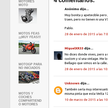
4 comentarios:
MOTORES
MOTO
Anónimo dijo...
Muy bonita y apetecible pero
traen, pero no tienen ni una V
Pablo.
MOTOS FEAS
28 de enero de 2015 a las 7:
¡¡¡MUY FEAS!!!
MiguelXR33
dijo...
No dices donde vives, pero a 
custom y sí una vintage. Me lo
Bellagio que vimos en la calle..
MOTOGP PARA
NO INICIADOS
28 de enero de 2015 a las 10
Unknown
dijo...
También sería muy interesante
misma pinta que esta Vetta 12
MOTOS Y
COCHES
10 de marzo de 2015 a las 10
COMPARTIEND
O MOTORES