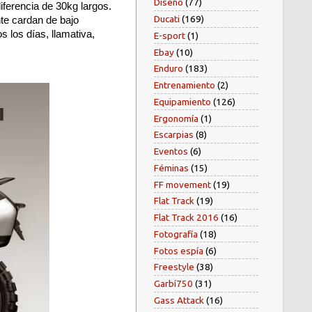
Diseño
(77)
iferencia de 30kg largos.
Ducati
(169)
nte cardan de bajo
s los días, llamativa,
E-sport
(1)
Ebay
(10)
Enduro
(183)
Entrenamiento
(2)
Equipamiento
(126)
Ergonomía
(1)
Escarpias
(8)
Eventos
(6)
Féminas
(15)
FF movement
(19)
Flat Track
(19)
Flat Track 2016
(16)
Fotografía
(18)
Fotos espía
(6)
Freestyle
(38)
Garbí750
(31)
Gass Attack
(16)