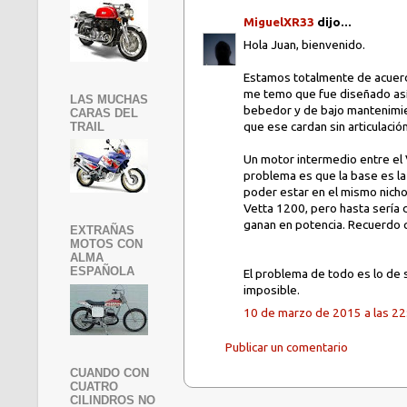
MiguelXR33
dijo...
Hola Juan, bienvenido.
Estamos totalmente de acuerdo
me temo que fue diseñado así,
LAS MUCHAS
bebedor y de bajo mantenimie
CARAS DEL
que ese cardan sin articulaci
TRAIL
Un motor intermedio entre el V
problema es que la base es la
poder estar en el mismo nicho
Vetta 1200, pero hasta sería d
ganan en potencia. Recuerdo q
EXTRAÑAS
MOTOS CON
ALMA
ESPAÑOLA
El problema de todo es lo de 
imposible.
10 de marzo de 2015 a las 22
Publicar un comentario
CUANDO CON
CUATRO
CILINDROS NO