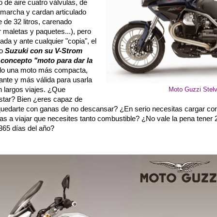
 de aire cuatro válvulas, de
a marcha y cardan articulado
 de 32 litros, carenado
r maletas y paquetes...), pero
da y ante cualquier "copia", el
lo
Suzuki con su V-Strom
e concepto
"moto para dar la
do una moto más compacta,
nte y más válida para usarla
n largos viajes. ¿Que
Moto Guzzi Stelv
star? Bien ¿eres capaz de
quedarte con ganas de no descansar? ¿En serio necesitas cargar con
 a viajar que necesites tanto combustible? ¿No vale la pena tener
 365 días del año?