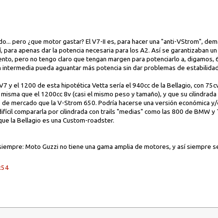
... pero ¿que motor gastar? El V7-II es, para hacer una "anti-VStrom", de
 para apenas dar la potencia necesaria para los A2. Así se garantizaban u
nto, pero no tengo claro que tengan margen para potenciarlo a, digamos, 
ón intermedia pueda aguantar más potencia sin dar problemas de estabilidad
7 y el 1200 de esta hipotética Vetta sería el 940cc de la Bellagio, con 75c
 misma que el 1200cc 8v (casi el mismo peso y tamaño), y que su cilindrada
 de mercado que la V-Strom 650. Podría hacerse una versión económica y/o
ifícil compararla por cilindrada con trails "medias" como las 800 de BMW y 
ue la Bellagio es una Custom-roadster.
siempre: Moto Guzzi no tiene una gama amplia de motores, y así siempre será
:54