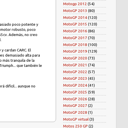
Motogp 2012
(54)
MotoGP 2013
(80)
MotoGP 2014
(120)
MotoGP 2015
(120)
masiado poco potente y
n motor robusto, poco
MotoGP 2016
(86)
65cv. Además, no creo
MotoGP 2017
(70)
.
MotoGP 2018
(100)
v y cardan CARC. El
MotoGP 2019
(129)
 es demasiado alta para
MotoGP 2020
(73)
 más tranquila de la
MotoGP 2021
(74)
Triumph... que también le
MotoGP 2022
(57)
MotoGP 2023
(45)
MotoGP 2024
(41)
 difícil... aunque no
MotoGP 2025
(59)
MotoGP 2026
(28)
MotoGP 2027
(2)
MotoGP 2028
(1)
MotoGP virtual
(3)
Motos 250 GP
(2)