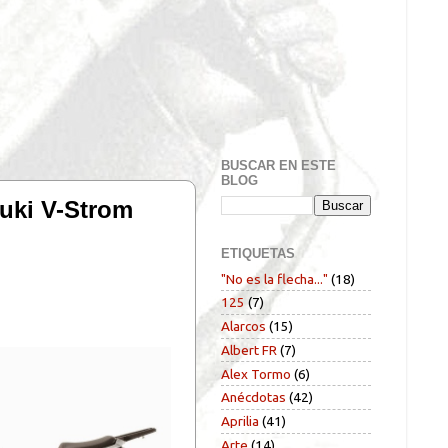
BUSCAR EN ESTE
BLOG
zuki V-Strom
ETIQUETAS
"No es la flecha..."
(18)
125
(7)
Alarcos
(15)
Albert FR
(7)
Alex Tormo
(6)
Anécdotas
(42)
Aprilia
(41)
Arte
(14)