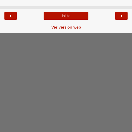
‹
›
Inicio
Ver versión web