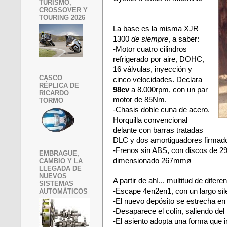
TURISMO,
CROSSOVER Y
TOURING 2026
La base es la misma XJR
1300
de siempre
, a saber:
-Motor cuatro cilindros
refrigerado por aire, DOHC,
16 válvulas, inyección y
CASCO
cinco velocidades. Declara
RÉPLICA DE
98cv
a 8.000rpm, con un par
RICARDO
motor de 85Nm.
TORMO
-Chasis doble cuna de acero.
Horquilla convencional
delante con
barras tratadas
DLC y dos amortiguadores firmado
-Frenos sin ABS, con discos de 2
EMBRAGUE,
dimensionado 267mmø
CAMBIO Y LA
LLEGADA DE
NUEVOS
A partir de ahí... multitud de difere
SISTEMAS
-Escape 4en2en1, con un largo sil
AUTOMÁTICOS
-El nuevo depósito se estrecha en l
-Desaparece el colín, saliendo del 
-El asiento adopta una forma que i