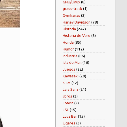
GNU/Linux
(8)
grass-track
(1)
Gymkanas
(3)
Harley Davidson
(78)
Historia
(247)
Historia de Voro
(8)
Honda
(85)
Humor
(112)
Industria
(86)
Isla de Man
(16)
Juegos
(22)
Kawasaki
(20)
KTM
(52)
Laia Sanz
(21)
libros
(2)
Loncin
(2)
LSL
(15)
Luca Bar
(15)
lugares
(3)