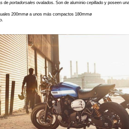
as de
portadorsales
ovalados. Son de aluminio cepillado y poseen una
habituales 200mmø a unos más compactos 180mmø
o.