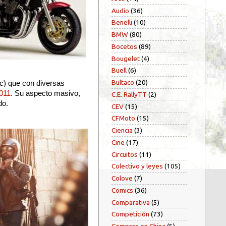
Audio
(36)
Benelli
(10)
BMW
(80)
Bocetos
(89)
Bougelet
(4)
Buell
(6)
Bultaco
(20)
c) que con diversas
011
. Su aspecto masivo,
C.E. RallyTT
(2)
do.
CEV
(15)
CFMoto
(15)
Ciencia
(3)
Cine
(17)
Circuitos
(11)
Colectivo y leyes
(105)
Colove
(7)
Comics
(36)
Comparativa
(5)
Competición
(73)