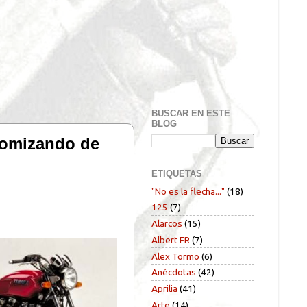
BUSCAR EN ESTE
BLOG
tomizando de
ETIQUETAS
"No es la flecha..."
(18)
125
(7)
Alarcos
(15)
Albert FR
(7)
Alex Tormo
(6)
Anécdotas
(42)
Aprilia
(41)
Arte
(14)