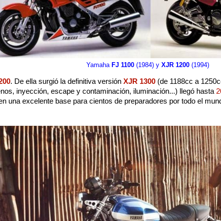
Yamaha
FJ 1100
(1984) y
XJR 1200
(1994)
200
. De ella surgió la definitiva versión
XJR 1300
(de 1188cc a 1250c
nos, inyección, escape y contaminación, iluminación...) llegó hasta
2
n en una excelente base para cientos de preparadores por todo el mun