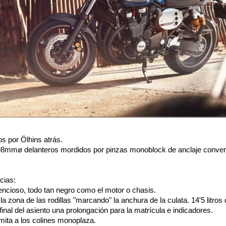
s por Ölhins atrás.
98mmø delanteros mordidos por pinzas monoblock de anclaje conven
ncias:
encioso, todo tan negro como el motor o chasis.
a zona de las rodillas "marcando" la anchura de la culata. 14'5 litros
final del asiento una prolongación para la matrícula e indicadores.
mita a los colines monoplaza.