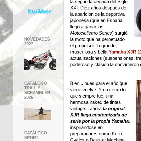
la segunda década del Siglo
XXI. Diez años después de
la aparición de la deportiva
japonesa (que en España
llegó a ganar las
Motociclismo Series
) surgió
NOVEDADES
la moto que ha perpetuado
2027
el propulsor: la grande,
musculosa y bella
Yamaha XJR 1
actualizaciones (suspensiones, fre
poderoso y clásico la convirtiero
Bien... pues para el año que
CATÁLOGO
TRAIL Y
viene vuelve. Y no como lo
SCRAMBLER
que siempre fue, una
2026
hermosa naked de tintes
vintage... ahora
la original
XJR llega customizada de
serie por la propia Yamaha
,
inspirándose en
CATÁLOGO
preparadores como Keiko
SPORT-
Cycles o Deus et Machina.