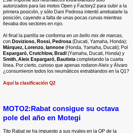
autorizados para las motos Open y Factory2 para subir a la
primera posición, y sólo Dani Pedrosa intentó arrebatarle la
posición, cayendo a falta de unas pocas curvas mientras
llevaba dos sectores
en rojo
.
Al final la parrilla se conforma en un
bello mix de marcas
,
con
Dovizioso, Rossi, Pedrosa
(Ducati, Yamaha, Honda);
Márquez, Lorenzo, Iannone
(Honda, Yamaha, Ducati); Pol
Espargaró, Crutchlow, Bradl
(Yamaha, Ducati, Honda) y
Smith, Aleix Espargaró, Bautista
completando la cuarta
línea. Por cierto, curioso que apenas rodaron Aleix y Álvaro
¿consumieron todos los neumáticos extrablandos en la Q1?
Aquí la clasificación Q2
MOTO2:Rabat consigue su octava
pole del año en Motegi
Tito Rabat se ha impuesto a sus rivales en la QP de la