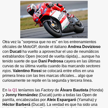
Otra vez la "sorpresa que no es" en los entrenamientos
oficiales de MotoGP, donde el italiano
Andrea Dovizioso
con
Ducati
ha vuelto a aprovechar el uso de neumáticos
extrablandos Open (record de vuelta rápida)... aunque ha
tenido suerte de que
Dani Pedrosa
cayera en las últimas
curvas de su última vuelta cuando iba marcando
sectores
rojos
.
Valentino Rossi
se colocará entre ellos en una
primera linea con las tres marcas oficiales... algo que
curiosamente se repite en la segunda y tercera linea.
En
la Q1
teníamos las
Factory
de
Álvaro Bautista
(Honda)
y
Jonny Hernández
(Ducati) junto a todas las Open de
parrilla, encabezadas por
Aleix Espargaró
(Yamaha) y
Héctor Barberá
(Ducati). La verdad es que ha sido una