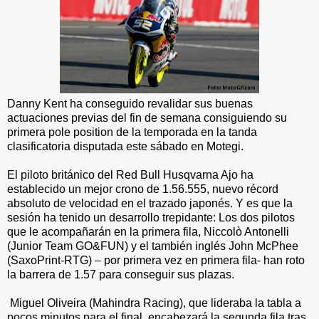
Danny Kent ha conseguido revalidar sus buenas
actuaciones previas del fin de semana consiguiendo su
primera pole position de la temporada en la tanda
clasificatoria disputada este sábado en Motegi.
El piloto británico del Red Bull Husqvarna Ajo ha
establecido un mejor crono de 1.56.555, nuevo récord
absoluto de velocidad en el trazado japonés. Y es que la
sesión ha tenido un desarrollo trepidante: Los dos pilotos
que le acompañarán en la primera fila, Niccolò Antonelli
(Junior Team GO&FUN) y el también inglés John McPhee
(SaxoPrint-RTG) – por primera vez en primera fila- han roto
la barrera de 1.57 para conseguir sus plazas.
Miguel Oliveira (Mahindra Racing), que lideraba la tabla a
pocos minutos para el final, encabezará la segunda fila tras