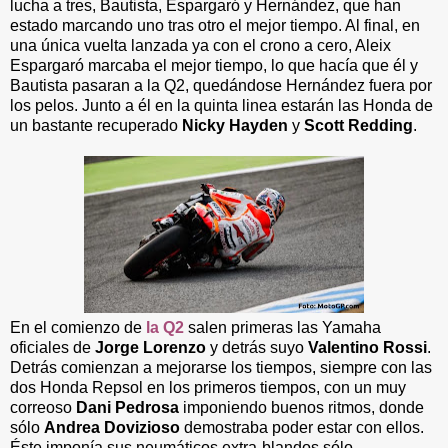
lucha a tres, Bautista, Espargaró y Hernández, que han
estado marcando uno tras otro el mejor tiempo. Al final, en
una única vuelta lanzada ya con el crono a cero, Aleix
Espargaró marcaba el mejor tiempo, lo que hacía que él y
Bautista pasaran a la Q2, quedándose Hernández fuera por
los pelos. Junto a él en la quinta linea estarán las Honda de
un bastante recuperado
Nicky Hayden
y
Scott Redding
.
En el comienzo de
la Q2
salen primeras las Yamaha
oficiales de
Jorge Lorenzo
y detrás suyo
Valentino Rossi
.
Detrás comienzan a mejorarse los tiempos, siempre con las
dos Honda Repsol en los primeros tiempos, con un muy
correoso
Dani Pedrosa
imponiendo buenos ritmos, donde
sólo
Andrea Dovizioso
demostraba poder estar con ellos.
Éste imponía sus neumáticos extra-blandos sólo