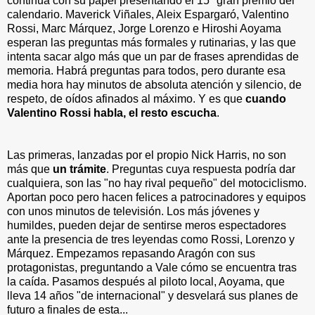
continua con su papel presentando el 15º gran premio del
calendario. Maverick Viñales, Aleix Espargaró, Valentino
Rossi, Marc Márquez, Jorge Lorenzo e Hiroshi Aoyama
esperan las preguntas más formales y rutinarias, y las que
intenta sacar algo más que un par de frases aprendidas de
memoria. Habrá preguntas para todos, pero durante esa
media hora hay minutos de absoluta atención y silencio, de
respeto, de oídos afinados al máximo. Y es que
cuando
Valentino Rossi habla, el resto escucha
.
Las primeras, lanzadas por el propio Nick Harris, no son
más que
un trámite
. Preguntas cuya respuesta podría dar
cualquiera, son las "no hay rival pequeño" del motociclismo.
Aportan poco pero hacen felices a patrocinadores y equipos
con unos minutos de televisión. Los más jóvenes y
humildes, pueden dejar de sentirse meros espectadores
ante la presencia de tres leyendas como Rossi, Lorenzo y
Márquez. Empezamos repasando Aragón con sus
protagonistas, preguntando a Vale cómo se encuentra tras
la caída. Pasamos después al piloto local, Aoyama, que
lleva 14 años "de internacional" y desvelará sus planes de
futuro a finales de esta...