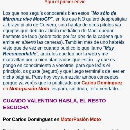
Aquí el primer envío
Los que nos seguís conoceréis bien estos
"No sólo de
Márquez vive MotoGP"
, en los que NO quiero desprestigiar
al bravo piloto de Cervera, sino hablar de otros pilotos y/o
equipos que debido al tirón mediático de Marc quedan
bastante de lado (sobre todo por
los dos
de la cadena que
emite
en abierto
las carreras). También más de uno habréis
visto que de vez en cuando publico lo que llamo
"
Muy
Recomendable
"
, artículos que leo por la web y me
maravillan por lo bien planteados que están... y que os
pongo en conocimiento a vosotros, para que leáis el
principio, os guste (seguro) y que luego terminéis de leer en
dicha página. Pues hoy voy a mezclar ambos conceptos,
porque ya veréis que lo publicado por
Carlos Domínguez
en
Motorpasión Moto
es para, sin duda, recomendarlo... :
CUANDO VALENTINO HABLA, EL RESTO
ESCUCHA
Por Carlos Domínguez en
MotorPasión Moto