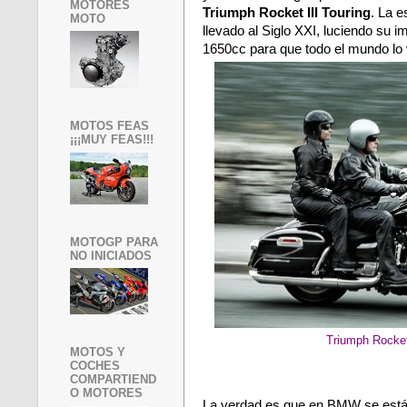
MOTORES
Triumph Rocket III Touring
. La e
MOTO
llevado al Siglo XXI, luciendo su i
1650cc para que todo el mundo lo 
MOTOS FEAS
¡¡¡MUY FEAS!!!
MOTOGP PARA
NO INICIADOS
Triumph Rocket 
MOTOS Y
COCHES
COMPARTIEND
O MOTORES
La verdad es que en BMW se están