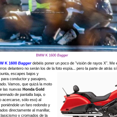
BMW K 1600
Bagger
W K 1600
Bagger
debéis poner un poco de "visión de rayos X". Me e
ros delantero no serán los de la foto espía... pero la parte de atrás
s
punta, escapes bajos y
 para conductor y pasajero,
nado. Vamos, que quizá la moto
e las nuevas
Honda Gold
arenado de pantalla baja, o
 acercarse, sólo eso) al
poniéndole un faro redondo y
ados directamente al manillar,
 clasicismo y cromados de la