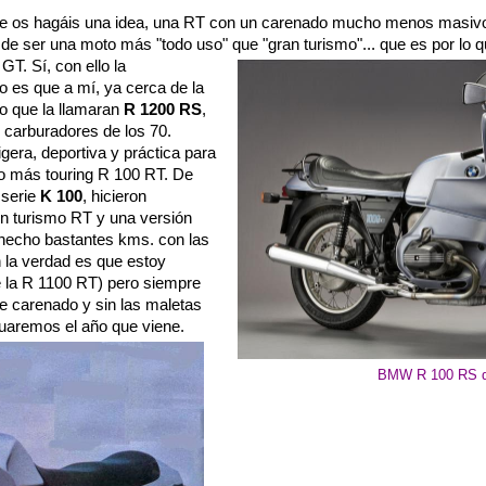
ue os hagáis una idea, una RT con un carenado mucho menos masivo
rá de ser una moto más "todo uso" que "gran turismo"... que es por lo
T. Sí, con ello la
o es que a mí, ya cerca de la
o que la llamaran
R 1200 RS
,
y carburadores de los 70.
gera, deportiva y práctica para
o más touring R 100 RT. De
 serie
K 100
, hicieron
n turismo RT y una versión
hecho bastantes kms. con las
 la verdad es que estoy
e la R 1100 RT) pero siempre
 carenado y sin las maletas
guaremos el año que viene.
BMW R 100 RS d