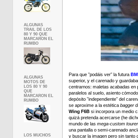
ALGUNAS
TRAIL DE LOS
80 Y 90 QUE
MARCARON EL
RUMBO
Para que "podáis ver" la futura
BM
ALGUNAS
superior, y el carenado y guardabar
MOTOS DE
LOS 80 Y 90
centrarnos: maletas acabadas en 
QUE
paralelos al suelo, asiento cómodo
MARCARON EL
depósito "independiente" del care
RUMBO
se aproxime a la estética
bagger
d
Wing F6B
si incorpora un medio c
quizá pretenda acercarse (he dicho
mundo de las
mega-custom tourer
una pantalla o semi-carenado ancl
LOS MUCHOS
y buscar la imagen pero sin tanto