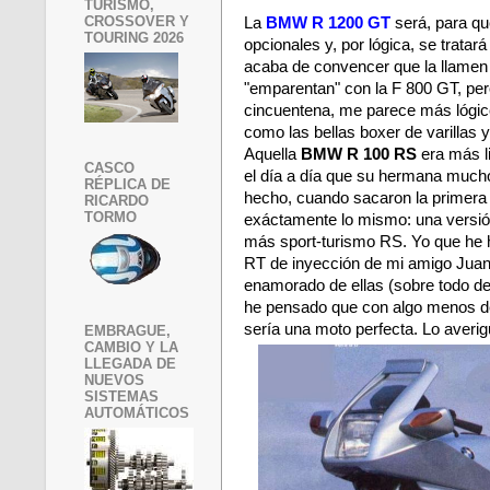
TURISMO,
CROSSOVER Y
La
BMW R 1200 GT
será, para q
TOURING 2026
opcionales y, por lógica, se trata
acaba de convencer que la llamen G
"emparentan" con la F 800 GT, per
cincuentena, me parece más lógic
como las bellas boxer de varillas 
Aquella
BMW R 100 RS
era más li
CASCO
el día a día que su hermana much
RÉPLICA DE
hecho, cuando sacaron la primera
RICARDO
TORMO
exáctamente lo mismo: una versió
más sport-turismo RS. Yo que he 
RT de inyección de mi amigo Juan
enamorado de ellas (sobre todo d
he pensado que con algo menos de
sería una moto perfecta. Lo averi
EMBRAGUE,
CAMBIO Y LA
LLEGADA DE
NUEVOS
SISTEMAS
AUTOMÁTICOS