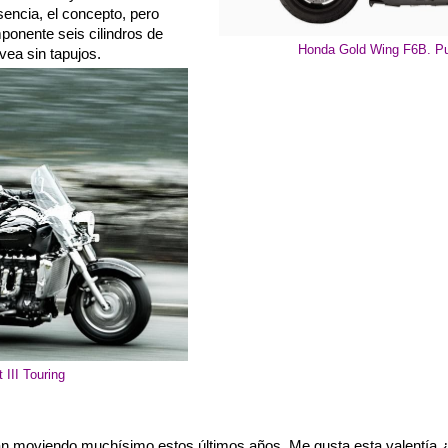
sencia, el concepto, pero
mponente seis cilindros de
Honda Gold Wing F6B. Pu
vea sin tapujos.
III Touring
 moviendo muchísimo estos últimos años. Me gusta esta valentía ¿