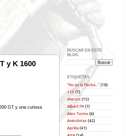
BUSCAR EN ESTE
BLOG
T y K 1600
ETIQUETAS
"No es la flecha..."
(18)
125
(7)
Alarcos
(15)
Albert FR
(7)
200 GT y una curiosa
Alex Tormo
(6)
Anécdotas
(42)
Aprilia
(41)
Arte
(14)