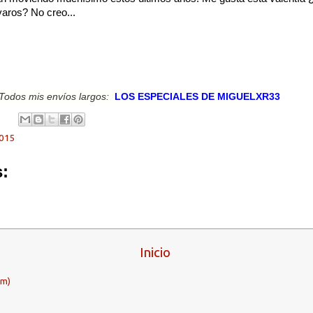
aros? No creo...
Todos mis envíos largos:
LOS ESPECIALES DE MIGUELXR33
015
:
Inicio
om)