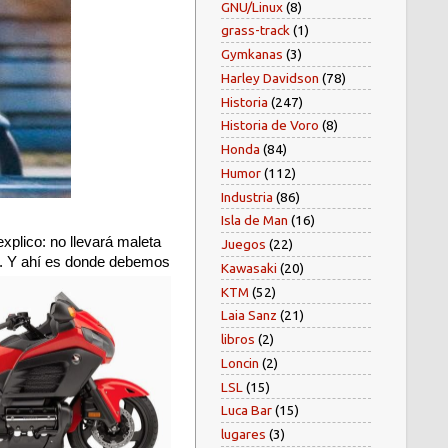
GNU/Linux
(8)
grass-track
(1)
Gymkanas
(3)
Harley Davidson
(78)
Historia
(247)
Historia de Voro
(8)
Honda
(84)
Humor
(112)
Industria
(86)
Isla de Man
(16)
xplico: no llevará maleta
Juegos
(22)
í. Y ahí es donde debemos
Kawasaki
(20)
KTM
(52)
Laia Sanz
(21)
libros
(2)
Loncin
(2)
LSL
(15)
Luca Bar
(15)
lugares
(3)