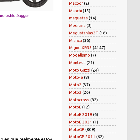
Macbor
(2)
Manchi
(15)
ro estilo
bagger
maquetas
(14)
Medicina
(3)
Megustanlas2T
(16)
Mianca
(36)
MiguelXR33
(4147)
Modelismo
(7)
Montesa
(21)
Moto Guzzi
(24)
Moto-e
(8)
Moto2
(37)
Moto3
(26)
Motocross
(82)
MotoE
(12)
MotoE 2019
(6)
MotoE 2021
(1)
MotoGP
(809)
MotoGP 2011
(62)
o es que realmente estoy