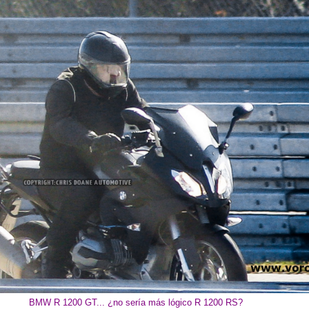
BMW R 1200 GT... ¿no sería más lógico R 1200 RS?