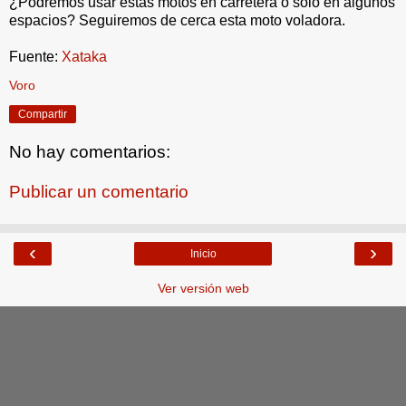
¿Podremos usar estas motos en carretera o sólo en algunos
espacios? Seguiremos de cerca esta moto voladora.
Fuente:
Xataka
Voro
Compartir
No hay comentarios:
Publicar un comentario
‹
›
Inicio
Ver versión web