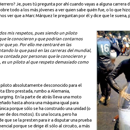
Herrero? Je, pues tú pregunta por ahí cuando vayas a alguna carrera 
obre todo a los más jóvenes a ver quien sabe quién fue, o lo que hi
mos ver que a Marc Márquez le preguntan por él y dice que le suen
os mis respetos, pues siendo un piloto
ue le conocieron y que podrían contarnos
r que yo. Por ello me centraré en las
ntando lo que pasó en las carreras del mundial,
ea contada por personas que le conocieron y
, es un piloto al que respeto demasiado como
 piloto absolutamente desconocido para el
eta Ebro prestada, rumbo a Alemania,
rgring. En la parte de atrás lleva una moto
señado hasta ahora una máquina igual para
nica porque sólo se ha construido una unidad (o
er de dos motos). Es una locura, pero ha
 que se la presten para ir a disputar una prueba
cial porque se dirige él sólo al circuito, a más