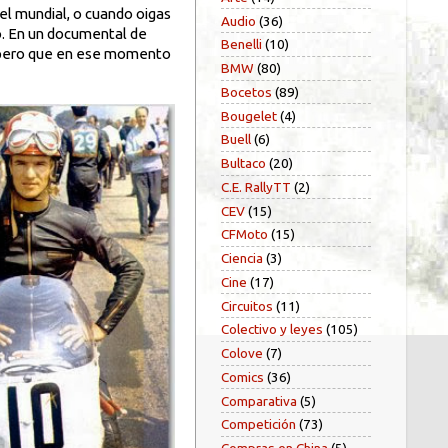
del mundial, o cuando oigas
Audio
(36)
zo. En un documental de
Benelli
(10)
a, pero que en ese momento
BMW
(80)
Bocetos
(89)
Bougelet
(4)
Buell
(6)
Bultaco
(20)
C.E. RallyTT
(2)
CEV
(15)
CFMoto
(15)
Ciencia
(3)
Cine
(17)
Circuitos
(11)
Colectivo y leyes
(105)
Colove
(7)
Comics
(36)
Comparativa
(5)
Competición
(73)