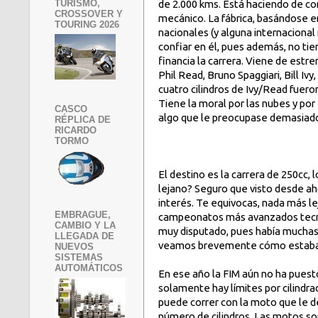
TURISMO,
de 2.000 kms. Está haciendo de cond
CROSSOVER Y
mecánico. La fábrica, basándose en
TOURING 2026
nacionales (y alguna internacional
confiar en él, pues además, no tie
financia la carrera. Viene de estr
Phil Read, Bruno Spaggiari, Bill Iv
cuatro cilindros de Ivy/Read fueron
Tiene la moral por las nubes y por 
CASCO
algo que le preocupase demasiado, n
RÉPLICA DE
RICARDO
TORMO
El destino es la carrera de 250cc,
lejano? Seguro que visto desde aho
interés. Te equivocas, nada más le
EMBRAGUE,
campeonatos más avanzados tecno
CAMBIO Y LA
muy disputado, pues había muchas 
LLEGADA DE
veamos brevemente cómo estaba e
NUEVOS
SISTEMAS
AUTOMÁTICOS
En ese año la FIM aún no ha puest
solamente hay límites por cilindr
puede correr con la moto que le dé 
número de cilindros. Las motos s