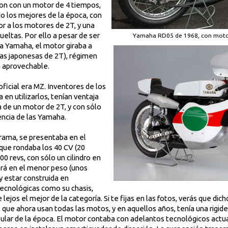
con con un motor de 4 tiempos,
o los mejores de la época, con
r a los motores de 2T, y una
vueltas. Por ello a pesar de ser
Yamaha RD05 de 1968, con motor 
 Yamaha, el motor giraba a
las japonesas de 2T), régimen
a aprovechable.
ficial era MZ. Inventores de los
 en utilizarlos, tenían ventaja
de un motor de 2T, y con sólo
tencia de las Yamaha.
orama, se presentaba en el
que rondaba los 40 CV (20
 revs, con sólo un cilindro en
ará en el menor peso (unos
y estar construida en
tecnológicas como su chasis,
ejos el mejor de la categoría. Si te fijas en las fotos, verás que dic
que ahora usan todas las motos, y en aquellos años, tenía una rigid
ubular de la época. El motor contaba con adelantos tecnológicos ac