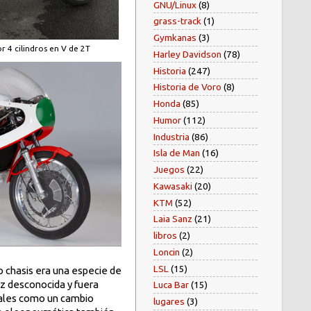
GNU/Linux
(8)
grass-track
(1)
Gymkanas
(3)
4 cilindros en V de 2T
Harley Davidson
(78)
Historia
(247)
Historia de Voro
(8)
Honda
(85)
Humor
(112)
Industria
(86)
Isla de Man
(16)
Juegos
(22)
Kawasaki
(20)
KTM
(52)
Laia Sanz
(21)
libros
(2)
Loncin
(2)
LSL
(15)
ho chasis era una especie de
ez desconocida y fuera
Luca Bar
(15)
tuales como un cambio
lugares
(3)