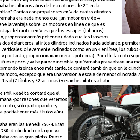
aha los últimos años de los motores de 2T en la
tían? Corrían con propulsores en V de cuatro cilindros.
 Yamaha era nada menos que ¡¡un motor en V de 4
tiene la ventaja sobre los motores en línea de que es
taja del motor en V es que los escapes (tubarros)
to, proporcionar más potencia), dado que los traseros
dos delanteros, al ir los cilindros inclinados hacia adelante, permit
en verticales, o levemente inclinados como en un 4 en línea, los tubo
y por tanto, proporcionarían menos potencia). Por ello la moto supe
si fuese poco y ya te parece increible que Yamaha presentase una m
corriendo treinta años más tarde, te contaré también que en la cilin
sma moto, excepto que era una versión a escala de menor cilindrada. 
il Read (7 títulos y 52 victorias) y eran los pilotos a batir.
de Phil Read te contaré que al
Yamaha -por razones que veremos
 moto, sólo participando -y
 podría tener más títulos aún)
ha eran las Benelli 250-4. Eran
350-4, cilindrada en la que ya
taba con un gran piloto: Renzo