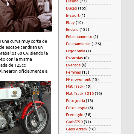
Diseño
(77)
Ducati
(169)
E-sport
(1)
Ebay
(10)
Enduro
(183)
Entrenamiento
(2)
en una curva muy corta de
Equipamiento
(126)
s de escape tendrían un
Ergonomía
(1)
raba los 60 CV, siendo la
Escarpias
(8)
oto con la misma
drada de 125cc
Eventos
(6)
Alinearon oficialmente a
Féminas
(15)
FF movement
(19)
Flat Track
(19)
Flat Track 2016
(16)
Fotografía
(18)
Fotos espía
(6)
Freestyle
(38)
Garbí750
(31)
Gass Attack
(16)