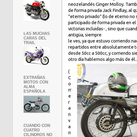
neozelandés Ginger Molloy. Tambi
de forma privada Jack Findlay, al q
"eterno privado" (lo de eterno no
participado de forma privada en 
victorias incluidas- , sino que cuan
LAS MUCHAS
antigüa, siempre
CARAS DEL
le ves, ya que estuvo corriendo 
TRAIL
repartidos entre absolutamente to
desde 50cc a 500cc, y corriendo si
otro día hablemos algo más de él..
(
C
EXTRAÑAS
MOTOS CON
o
ALMA
rr
ESPAÑOLA
e
r
e
n
v
CUANDO CON
a
CUATRO
ri
CILINDROS NO