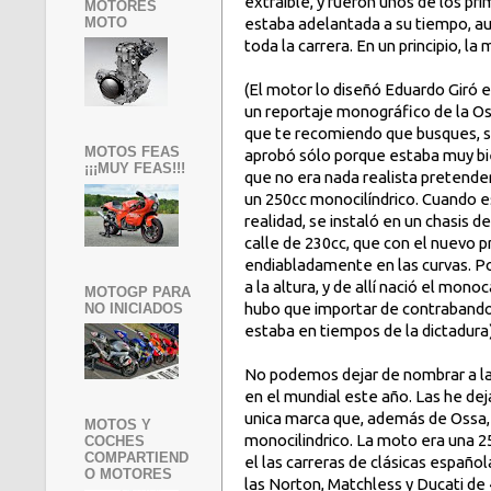
extraible, y fueron unos de los p
MOTORES
MOTO
estaba adelantada a su tiempo, au
toda la carrera. En un principio, 
(El motor lo diseñó Eduardo Giró e
un reportaje monográfico de la O
que te recomiendo que busques, s
MOTOS FEAS
aprobó sólo porque estaba muy bi
¡¡¡MUY FEAS!!!
que no era nada realista pretende
un 250cc monocilíndrico. Cuando es
realidad, se instaló en un chasis 
calle de 230cc, que con el nuevo p
endiabladamente en las curvas. Po
a la altura, y de allí nació el mo
MOTOGP PARA
hubo que importar de contrabando
NO INICIADOS
estaba en tiempos de la dictadura)
No podemos dejar de nombrar a la
en el mundial este año. Las he dej
unica marca que, además de Ossa,
MOTOS Y
monocilindrico. La moto era una 
COCHES
COMPARTIEND
el las carreras de clásicas español
O MOTORES
las Norton, Matchless y Ducati de 4