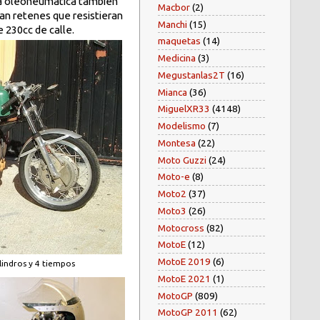
era oleoneumática también
Macbor
(2)
an retenes que resistieran
Manchi
(15)
 230cc de calle.
maquetas
(14)
Medicina
(3)
Megustanlas2T
(16)
Mianca
(36)
MiguelXR33
(4148)
Modelismo
(7)
Montesa
(22)
Moto Guzzi
(24)
Moto-e
(8)
Moto2
(37)
Moto3
(26)
Motocross
(82)
MotoE
(12)
MotoE 2019
(6)
lindros y 4 tiempos
MotoE 2021
(1)
MotoGP
(809)
MotoGP 2011
(62)