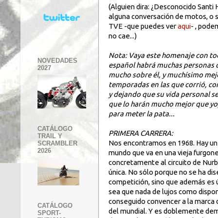
(Alguien dira: ¿Desconocido Santi 
alguna conversación de motos, o s
TVE -que puedes ver
aqui
- , pode
no cae...)
Nota: Vaya este homenaje con tod
NOVEDADES
español habrá muchas personas q
2027
mucho sobre él, y muchísimo mejo
temporadas en las que corrió, co
y dejando que su vida personal s
que lo harán mucho mejor que yo
para meter la pata...
CATÁLOGO
PRIMERA CARRERA:
TRAIL Y
Nos encontramos en 1968. Hay un
SCRAMBLER
2026
mundo que va en una vieja furgon
concretamente al circuito de Nurbu
única. No sólo porque no se ha di
competición, sino que además es ú
sea que nada de lujos como dispon
conseguido convencer a la marca de
CATÁLOGO
del mundial. Y es doblemente demen
SPORT-