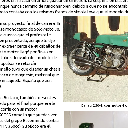
rimeros en instalar un amortiguador de dirección. La suspensión tras
nque nunca terminó de funcionar bien, debido a que no se encontrab
la moto contaba con los mismos frenos de simple leva que el modelo de
n su proyecto final de carrera. En
ssa monocasco de Solo Moto 30,
e cuenta que el profesor le
en presentado, aunque le dijo
r extraer cerca de 40 caballos de
te motor llegó por fin a ser
de tubos derivado del modelo de
ropulsor se retorcía
r ello tuvo que diseñar un chasis
nocasco de magnesio, material que
 en aquella España que aún
.
s Bultaco, también presentes
ado para el final porque era la
Benelli 250-4, con motor 4 ci
 corría con un motor
250TSS como la que puedes ver
as del grupo B, corriendo contra
T y 350cc). Su piloto era el