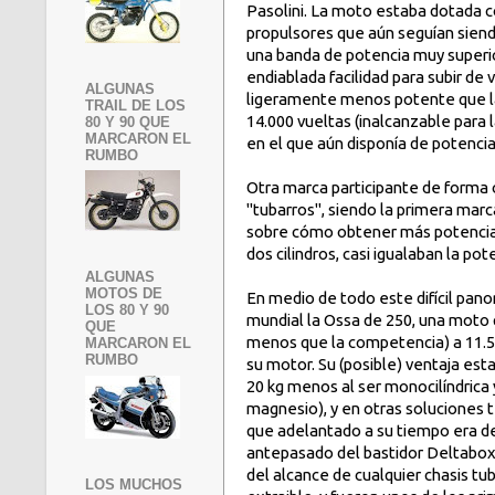
Pasolini. La moto estaba dotada 
propulsores que aún seguían siend
una banda de potencia muy superio
endiablada facilidad para subir de 
ALGUNAS
ligeramente menos potente que la
TRAIL DE LOS
14.000 vueltas (inalcanzable para 
80 Y 90 QUE
MARCARON EL
en el que aún disponía de potenci
RUMBO
Otra marca participante de forma o
"tubarros", siendo la primera marca
sobre cómo obtener más potencia 
dos cilindros, casi igualaban la po
ALGUNAS
MOTOS DE
En medio de todo este difícil pan
LOS 80 Y 90
mundial la Ossa de 250, una moto 
QUE
menos que la competencia) a 11.500
MARCARON EL
RUMBO
su motor. Su (posible) ventaja est
20 kg menos al ser monocilíndrica 
magnesio), y en otras soluciones 
que adelantado a su tiempo era de l
antepasado del bastidor Deltabox 
del alcance de cualquier chasis t
LOS MUCHOS