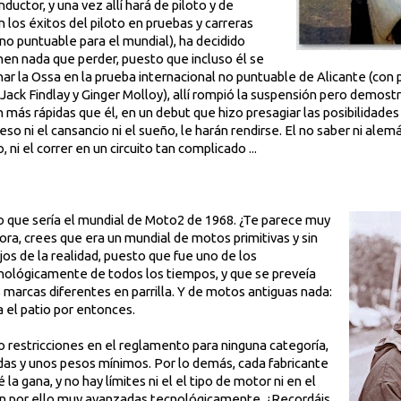
uctor, y una vez allí hará de piloto y de
 los éxitos del piloto en pruebas y carreras
 no puntuable para el mundial), ha decidido
nen nada que perder, puesto que incluso él se
enar la Ossa en la prueba internacional no puntuable de Alicante (co
y, Jack Findlay y Ginger Molloy), allí rompió la suspensión pero demo
 más rápidas que él, en un debut que hizo presagiar las posibilidades 
eso ni el cansancio ni el sueño, le harán rendirse. El no saber ni alem
i el correr en un circuito tan complicado ...
 lo que sería el mundial de Moto2 de 1968. ¿Te parece muy
ra, crees que era un mundial de motos primitivas y sin
jos de la realidad, puesto que fue uno de los
lógicamente de todos los tiempos, y que se preveía
marcas diferentes en parrilla. Y de motos antiguas nada:
l patio por entonces.
o restricciones en el reglamento para ninguna categoría,
adas y unos pesos mínimos. Por lo demás, cada fabricante
la gana, y no hay límites ni el el tipo de motor ni en el
on por ello muy avanzadas tecnológicamente. ¿Recordáis