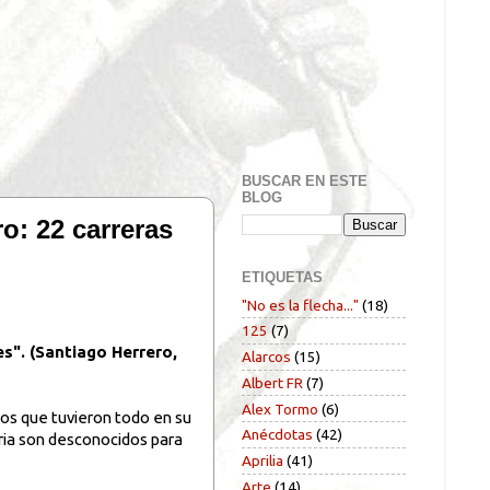
BUSCAR EN ESTE
BLOG
 22 carreras
ETIQUETAS
"No es la flecha..."
(18)
125
(7)
s". (Santiago Herrero,
Alarcos
(15)
Albert FR
(7)
Alex Tormo
(6)
otos que tuvieron todo en su
Anécdotas
(42)
ria son desconocidos para
Aprilia
(41)
Arte
(14)