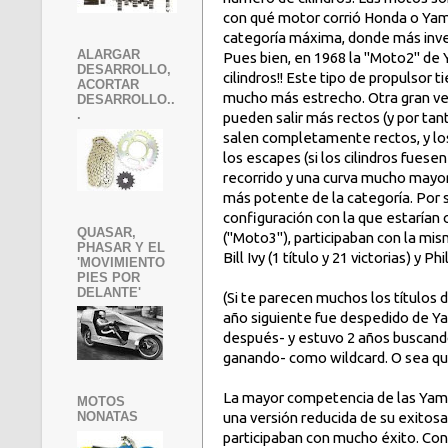
con qué motor corrió Honda o Yam
categoría máxima, donde más inver
ALARGAR
Pues bien, en 1968 la "Moto2" de
DESARROLLO,
cilindros!! Este tipo de propulsor 
ACORTAR
mucho más estrecho. Otra gran ven
DESARROLLO..
.
pueden salir más rectos (y por tan
salen completamente rectos, y los 
los escapes (si los cilindros fues
recorrido y una curva mucho mayor 
más potente de la categoría. Por 
configuración con la que estarían 
QUASAR,
("Moto3"), participaban con la mi
PHASAR Y EL
Bill Ivy (1 título y 21 victorias) y Ph
'MOVIMIENTO
PIES POR
DELANTE'
(Si te parecen muchos los títulos 
año siguiente fue despedido de 
después- y estuvo 2 años buscando
ganando- como wildcard. O sea que
La mayor competencia de las Yama
MOTOS
una versión reducida de su exitosa 
NONATAS
participaban con mucho éxito. Con