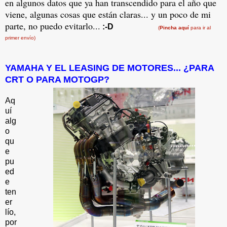
en algunos datos que ya han transcendido para el año que
viene, algunas cosas que están claras... y un poco de mi
parte, no puedo evitarlo...
:-D
(
Pincha aquí
para ir al
primer envío)
YAMAHA Y EL LEASING DE MOTORES...
¿PARA
CRT O PARA MOTOGP?
Aq
uí
alg
o
qu
e
pu
ed
e
ten
er
lío,
por