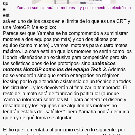
qu
Yamaha suministrará los motores... y posiblemente la electrónica
e
est
ará en uno de los casos en el límite de lo que es una CRT y
una MotoGP. Me explico:
Parece ser que Yamaha se ha comprometido a suministrar
motores a dos equipos (no más) y con dos pilotos por
equipo (como mucho)... vamos, motores para cuatro motos
máximo. La cosa está en que los motores no serán como los
Honda -diseñados en exclusiva para competición pero sin
las sofisticaciones de los prototipos- sino
auténticos
motores MotoGP como los del equipo Tech-3
. Además
no se venderán sino que serán entregados en régimen
leasing por lo que tendrán asistencia de un técnico en todos
los circuitos... y los devolverán al finalizar la temporada. El
resto de la moto será de fabricación particular (aunque
Yamaha informará sobre las M-1 para acelerar el diseño y
desarrollo); y los equipos que alquilen los motores no
tendrán estatus de "satélites", pero Yamaha podrá decidir a
quien y de qué forma se alquilan.
El lío que comentaba al principio está en lo siguiente: por