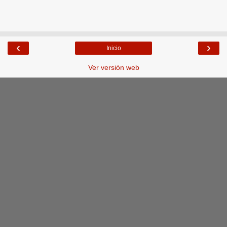
‹
›
Inicio
Ver versión web