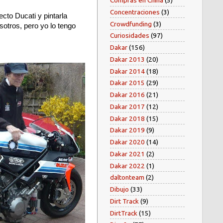
Compras en China
(5)
Concentraciones
(3)
ecto Ducati y pintarla
Crowdfunding
(3)
sotros, pero yo lo tengo
Curiosidades
(97)
Dakar
(156)
Dakar 2013
(20)
Dakar 2014
(18)
Dakar 2015
(29)
Dakar 2016
(21)
Dakar 2017
(12)
Dakar 2018
(15)
Dakar 2019
(9)
Dakar 2020
(14)
Dakar 2021
(2)
Dakar 2022
(1)
daltonteam
(2)
Dibujo
(33)
Dirt Track
(9)
DirtTrack
(15)