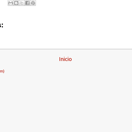
:
Inicio
om)