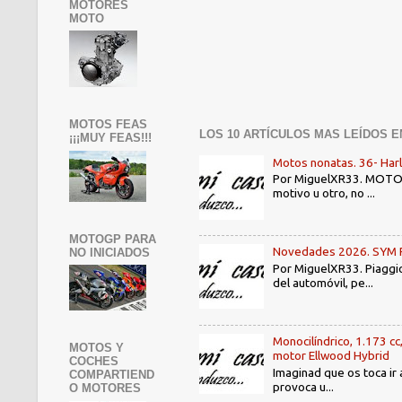
MOTORES
MOTO
MOTOS FEAS
LOS 10 ARTÍCULOS MAS LEÍDOS E
¡¡¡MUY FEAS!!!
Motos nonatas. 36- Har
Por MiguelXR33. MOTOS N
motivo u otro, no ...
MOTOGP PARA
Novedades 2026. SYM PE3
NO INICIADOS
Por MiguelXR33. Piaggio
del automóvil, pe...
Monocilíndrico, 1.173 cc
MOTOS Y
motor Ellwood Hybrid
COCHES
Imaginad que os toca ir 
COMPARTIEND
provoca u...
O MOTORES