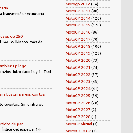
Motogp 2012
(54)
daria
MotoGP 2013
(80)
 la transmisión secundaria
MotoGP 2014
(120)
MotoGP 2015
(120)
MotoGP 2016
(86)
oneses de 250
MotoGP 2017
(70)
el TAC-Wilkinson, más de
MotoGP 2018
(100)
MotoGP 2019
(129)
MotoGP 2020
(73)
ambler. Epílogo
MotoGP 2021
(74)
íos Introducción y 1- Trail
MotoGP 2022
(57)
MotoGP 2023
(45)
MotoGP 2024
(41)
ara buscar pareja, con tus
MotoGP 2025
(59)
MotoGP 2026
(28)
 de eventos. Sin embargo
MotoGP 2027
(2)
MotoGP 2028
(1)
rtidor de par
MotoGP virtual
(3)
dice del especial 14-
Motos 250 GP
(2)