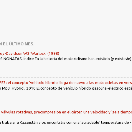
N EL ÚLTIMO MES.
ley-Davidson W3 'Warlock' (1998)
ONATAS. Índice En la historia del motociclismo han existido (y existirán
: el concepto 'vehículo híbrido' llega de nuevo a las motocicletas en ver
 Mp3 Hybrid , 2010 El concepto de vehículo híbrido gasolina-eléctrico es
, válvulas rotativas, precompresión en el cárter, una velocidad y 'seis tiemp
a trabajar a Kazajistán y os encontráis con una 'agradable' temperatura de -