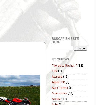
BUSCAR EN ESTE
BLOG
ETIQUETAS
"No es la flecha..."
(18)
125
(7)
Alarcos
(15)
Albert FR
(7)
Alex Tormo
(6)
Anécdotas
(42)
Aprilia
(41)
Arte
(14)