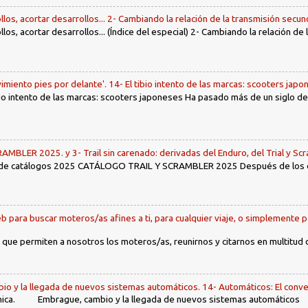
llos, acortar desarrollos... 2- Cambiando la relación de la transmisión secun
llos, acortar desarrollos... (Índice del especial) 2- Cambiando la relación de
imiento pies por delante'. 14- El tibio intento de las marcas: scooters jap
tibio intento de las marcas: scooters japoneses Ha pasado más de un siglo d
LER 2025. y 3- Trail sin carenado: derivadas del Enduro, del Trial y Scr
 de catálogos 2025 CATÁLOGO TRAIL Y SCRAMBLER 2025 Después de los env
b para buscar moteros/as afines a ti, para cualquier viaje, o simplemente p
 que permiten a nosotros los moteros/as, reunirnos y citarnos en multitud
io y la llegada de nuevos sistemas automáticos. 14- Automáticos: El conve
ca. Embrague, cambio y la llegada de nuevos sistemas automáticos Ín