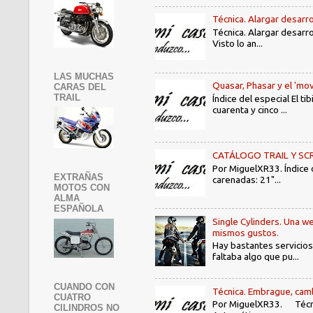
Técnica. Alargar desarro
Técnica. Alargar desarro
Visto lo an...
LAS MUCHAS
Quasar, Phasar y el 'mov
CARAS DEL
TRAIL
Índice del especial El 
cuarenta y cinco ...
CATÁLOGO TRAIL Y SCRAMB
Por MiguelXR33. Índice
EXTRAÑAS
carenadas: 21"...
MOTOS CON
ALMA
ESPAÑOLA
Single Cylinders. Una we
mismos gustos.
Hay bastantes servicios
faltaba algo que pu...
CUANDO CON
Técnica. Embrague, camb
CUATRO
Por MiguelXR33. Técni
CILINDROS NO