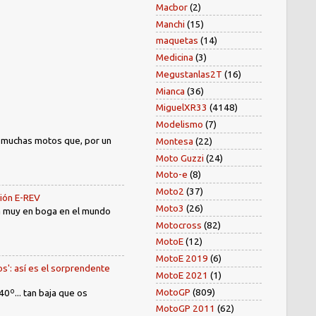
Macbor
(2)
Manchi
(15)
maquetas
(14)
Medicina
(3)
Megustanlas2T
(16)
Mianca
(36)
MiguelXR33
(4148)
Modelismo
(7)
) muchas motos que, por un
Montesa
(22)
Moto Guzzi
(24)
Moto-e
(8)
Moto2
(37)
sión E-REV
Moto3
(26)
tá muy en boga en el mundo
Motocross
(82)
MotoE
(12)
MotoE 2019
(6)
os': así es el sorprendente
MotoE 2021
(1)
MotoGP
(809)
40º... tan baja que os
MotoGP 2011
(62)