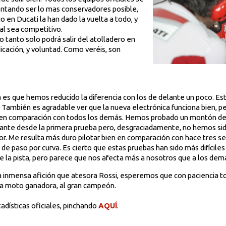
tentando ser lo mas conservadores posible,
o en Ducati la han dado la vuelta a todo, y
al sea competitivo.
o tanto solo podrá salir del atolladero en
icación, y voluntad. Como veréis, son
ía es que hemos reducido la diferencia con los de delante un poco. Es
También es agradable ver que la nueva electrónica funciona bien, pe
o en comparación con todos los demás. Hemos probado un montón de
elante desde la primera prueba pero, desgraciadamente, no hemos si
r. Me resulta más duro pilotar bien en comparación con hace tres s
de paso por curva. Es cierto que estas pruebas han sido más difícile
de la pista, pero parece que nos afecta más a nosotros que a los dem
a inmensa afición que atesora Rossi, esperemos que con paciencia to
na moto ganadora, al gran campeón.
adísticas oficiales, pinchando
AQUÍ
.