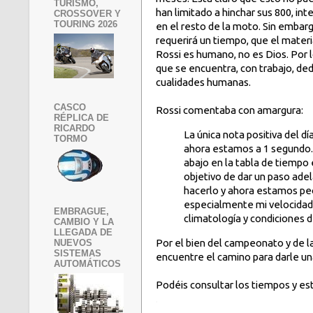
TURISMO,
han limitado a hinchar sus 800, in
CROSSOVER Y
TOURING 2026
en el resto de la moto. Sin embarg
requerirá un tiempo, que el materi
Rossi es humano, no es Dios. Por l
que se encuentra, con trabajo, ded
cualidades humanas.
CASCO
Rossi comentaba con amargura:
RÉPLICA DE
RICARDO
La única nota positiva del d
TORMO
ahora estamos a 1 segundo. 
abajo en la tabla de tiemp
objetivo de dar un paso ad
hacerlo y ahora estamos peo
especialmente mi velocidad 
EMBRAGUE,
climatología y condiciones 
CAMBIO Y LA
LLEGADA DE
Por el bien del campeonato y de l
NUEVOS
SISTEMAS
encuentre el camino para darle u
AUTOMÁTICOS
Podéis consultar los tiempos y est
.