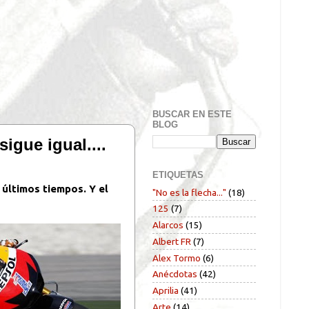
BUSCAR EN ESTE
BLOG
igue igual....
ETIQUETAS
 últimos tiempos. Y el
"No es la flecha..."
(18)
125
(7)
Alarcos
(15)
Albert FR
(7)
Alex Tormo
(6)
Anécdotas
(42)
Aprilia
(41)
Arte
(14)