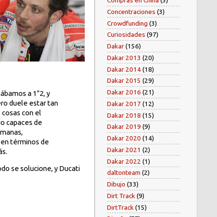
Compras en China
(5)
Concentraciones
(3)
Crowdfunding
(3)
Curiosidades
(97)
Dakar
(156)
Dakar 2013
(20)
Dakar 2014
(18)
Dakar 2015
(29)
Dakar 2016
(21)
tábamos a 1”2, y
ro duele estar tan
Dakar 2017
(12)
 cosas con el
Dakar 2018
(15)
do capaces de
Dakar 2019
(9)
emanas,
Dakar 2020
(14)
s en términos de
Dakar 2021
(2)
ás.
Dakar 2022
(1)
do se solucione, y Ducati
daltonteam
(2)
Dibujo
(33)
Dirt Track
(9)
DirtTrack
(15)