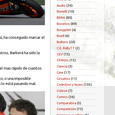
Audio
(36)
Benelli
(10)
BMW
(80)
Bocetos
(89)
Bougelet
(4)
Buell
(6)
sí, ha conseguido marcar el
Bultaco
(20)
C.E. RallyTT
(2)
stros, Barberá ha sido la
CEV
(15)
CFMoto
(15)
Ciencia
(3)
, el mas rápido de cuantos
Cine
(17)
co, o una imposible
Circuitos
(11)
 lo está pasando mal.
Colectivo y leyes
(105)
Colove
(7)
Comics
(36)
Comparativa
(5)
Competición
(73)