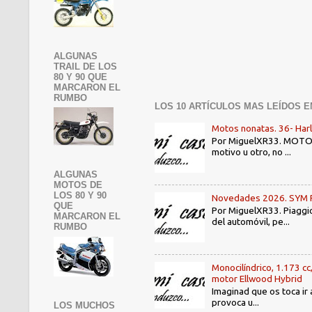
ALGUNAS
TRAIL DE LOS
80 Y 90 QUE
MARCARON EL
RUMBO
LOS 10 ARTÍCULOS MAS LEÍDOS E
Motos nonatas. 36- Har
Por MiguelXR33. MOTOS N
motivo u otro, no ...
ALGUNAS
MOTOS DE
LOS 80 Y 90
Novedades 2026. SYM PE3
QUE
Por MiguelXR33. Piaggio
MARCARON EL
del automóvil, pe...
RUMBO
Monocilíndrico, 1.173 cc
motor Ellwood Hybrid
Imaginad que os toca ir 
provoca u...
LOS MUCHOS