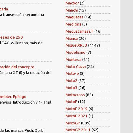
Macbor
(2)
daria
Manchi
(15)
 la transmisión secundaria
maquetas
(14)
Medicina
(3)
Megustanlas2T
(16)
oneses de 250
Mianca
(36)
el TAC-Wilkinson, más de
MiguelXR33
(4147)
Modelismo
(7)
Montesa
(21)
Moto Guzzi
(24)
reación del concepto
amaha XT (I) y la creación del
Moto-e
(8)
Moto2
(37)
Moto3
(26)
Motocross
(82)
ambler. Epílogo
MotoE
(12)
íos Introducción y 1- Trail
MotoE 2019
(6)
MotoE 2021
(1)
MotoGP
(809)
MotoGP 2011
(62)
e las marcas Puch, Derbi,