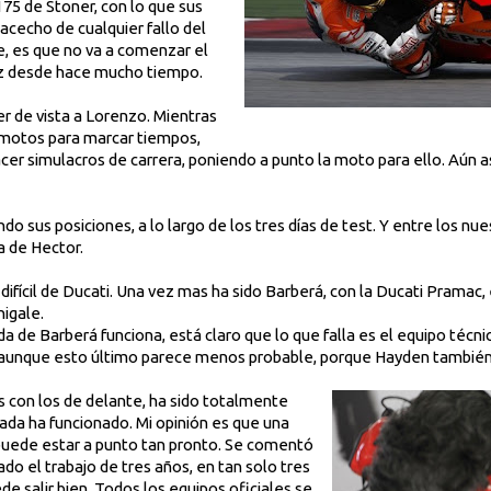
75 de Stoner, con lo que sus
 acecho de cualquier fallo del
e, es que no va a comenzar el
ez desde hace mucho tiempo.
r de vista a Lorenzo. Mientras
 motos para marcar tiempos,
er simulacros de carrera, poniendo a punto la moto para ello. Aún a
ndo sus posiciones, a lo largo de los tres días de test. Y entre los nue
a de Hector.
 difícil de Ducati. Una vez mas ha sido Barberá, con la Ducati Pramac
igale.
ada de Barberá funciona, está claro que lo que falla es el equipo técni
 aunque esto último parece menos probable, porque Hayden también
as con los de delante, ha sido totalmente
ada ha funcionado. Mi opinión es que una
ede estar a punto tan pronto. Se comentó
o el trabajo de tres años, en tan solo tres
e salir bien. Todos los equipos oficiales se