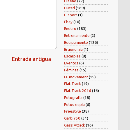
Diseño
(77)
Ducati
(169)
E-sport
(1)
Ebay
(10)
Enduro
(183)
Entrenamiento
(2)
Equipamiento
(126)
Ergonomía
(1)
Escarpias
(8)
Entrada antigua
Eventos
(6)
Féminas
(15)
FF movement
(19)
Flat Track
(19)
Flat Track 2016
(16)
Fotografía
(18)
Fotos espía
(6)
Freestyle
(38)
Garbí750
(31)
Gass Attack
(16)