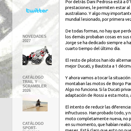
Por detrás Dani Pedrosa está a 0'1
prestaciones, le permiten estar al
australiano. Y algo muy important
mundial lesionado, por primera v
De todas formas, no hay que perde
NOVEDADES
los demás probaban cosas en sus
2027
Jorge se ha dedicado siempre a hac
cuarto tiempo del último día.
El resto de pilotos han ido alterna
mejor Ducati, y Bautista a 1 décim
Y ahora vamos a tocar la situación
CATÁLOGO
TRAIL Y
montaban las motos de Borgo Pan
SCRAMBLER
Algo no funciona. Si la Ducati priv
2026
adaptación de Rossi a esta moto,
El intento de reducir las diferenci
infructuoso. Han probado todo, y n
moto completamente nueva, no pu
CATÁLOGO
en su momento, que habían realizad
SPORT-
meses. Está claro que esto no pued