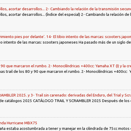
llos, acortar desarrollos... 2- Cambiando la relación de la transmisión secun
llos, acortar desarrollos... (Índice del especial) 2- Cambiando la relación de
imiento pies por delante'. 14- El tibio intento de las marcas: scooters jap
tibio intento de las marcas: scooters japoneses Ha pasado más de un siglo d
y 90 que marcaron el rumbo. 2- Monocilíndricas +400cc: Yamaha XT (I) y la c
nas trail de los 80 y 90 que marcaron el rumbo. 2- Monocilíndricas +400cc: Y
LER 2025. y 3- Trail sin carenado: derivadas del Enduro, del Trial y Scr
 de catálogos 2025 CATÁLOGO TRAIL Y SCRAMBLER 2025 Después de los env
Honda Hurricane MBX75
ña estaba acostumbrada a tener y manejar en la cilindrada de 75cc motos d