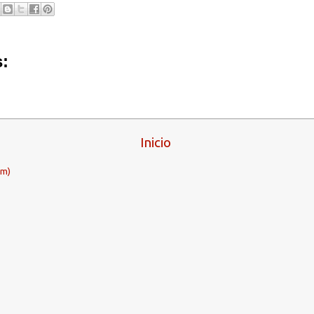
:
Inicio
om)