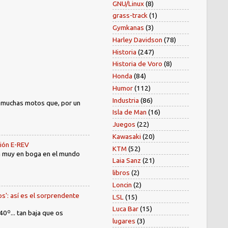
GNU/Linux
(8)
grass-track
(1)
Gymkanas
(3)
Harley Davidson
(78)
Historia
(247)
Historia de Voro
(8)
Honda
(84)
Humor
(112)
Industria
(86)
) muchas motos que, por un
Isla de Man
(16)
Juegos
(22)
Kawasaki
(20)
sión E-REV
KTM
(52)
tá muy en boga en el mundo
Laia Sanz
(21)
libros
(2)
Loncin
(2)
os': así es el sorprendente
LSL
(15)
Luca Bar
(15)
40º... tan baja que os
lugares
(3)