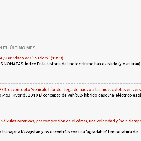
N EL ÚLTIMO MES.
ley-Davidson W3 'Warlock' (1998)
ONATAS. Índice En la historia del motociclismo han existido (y existirán
: el concepto 'vehículo híbrido' llega de nuevo a las motocicletas en ver
 Mp3 Hybrid , 2010 El concepto de vehículo híbrido gasolina-eléctrico es
, válvulas rotativas, precompresión en el cárter, una velocidad y 'seis tiemp
a trabajar a Kazajistán y os encontráis con una 'agradable' temperatura de -