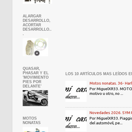
ALARGAR
DESARROLLO,
ACORTAR
DESARROLLO..
.
QUASAR,
PHASAR Y EL
LOS 10 ARTÍCULOS MAS LEÍDOS E
'MOVIMIENTO
PIES POR
Motos nonatas. 36- Har
DELANTE'
Por MiguelXR33. MOTOS N
motivo u otro, no ...
Novedades 2026. SYM PE3
Por MiguelXR33. Piaggio
MOTOS
del automóvil, pe...
NONATAS