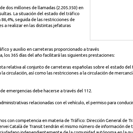
 de dos millones de llamadas (2.205.350) en
ultas. La situación del estado del tráfico
 86,4%, seguida de las restricciones de
s a realizar en las distintas jefaturas
áfico y auxilio en carreteras proporcionado a través
, los 365 días del año facilitará las siguientes prestaciones:
ta relativa al conjunto de carreteras españolas sobre el estado del tr
la circulación, así como las restricciones a la circulación de mercancí
 de emergencias debe hacerse a través del 112.
 administrativas relacionadas con el vehículo, el permiso para conduci
mos con competencia en materia de Tráfico: Dirección General de Tr
ervei Català de Transit tendrán el mismo número de información de tr
r ciudadano independientemente de la comunidad autónoma en la que 