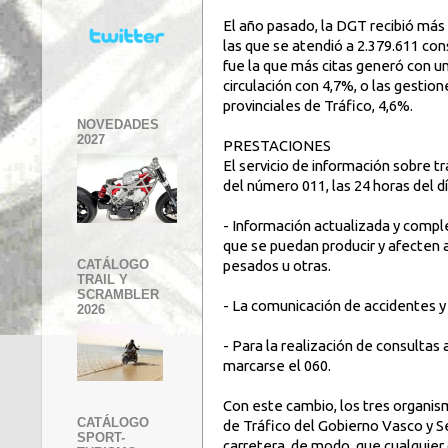
El año pasado, la DGT recibió más
las que se atendió a 2.379.611 cons
fue la que más citas generó con un
circulación con 4,7%, o las gestione
provinciales de Tráfico, 4,6%.
NOVEDADES
2027
PRESTACIONES
El servicio de información sobre tr
del número 011, las 24 horas del día
- Información actualizada y comple
que se puedan producir y afecten a 
pesados u otras.
CATÁLOGO
TRAIL Y
SCRAMBLER
- La comunicación de accidentes y
2026
- Para la realización de consultas
marcarse el 060.
Con este cambio, los tres organis
CATÁLOGO
de Tráfico del Gobierno Vasco y S
SPORT-
carretera, de modo, que cualquie