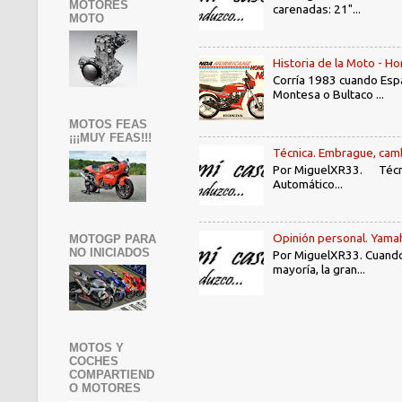
MOTORES
carenadas: 21"...
MOTO
Historia de la Moto - 
Corría 1983 cuando Espa
Montesa o Bultaco ...
MOTOS FEAS
¡¡¡MUY FEAS!!!
Técnica. Embrague, camb
Por MiguelXR33. Técni
Automático...
Opinión personal. Yama
MOTOGP PARA
NO INICIADOS
Por MiguelXR33. Cuando
mayoría, la gran...
MOTOS Y
COCHES
COMPARTIEND
O MOTORES