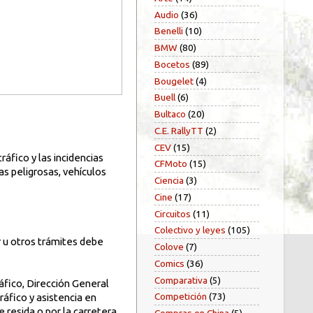
Audio
(36)
Benelli
(10)
BMW
(80)
Bocetos
(89)
Bougelet
(4)
Buell
(6)
Bultaco
(20)
C.E. RallyTT
(2)
CEV
(15)
áfico y las incidencias
CFMoto
(15)
as peligrosas, vehículos
Ciencia
(3)
Cine
(17)
Circuitos
(11)
Colectivo y leyes
(105)
r u otros trámites debe
Colove
(7)
Comics
(36)
Comparativa
(5)
áfico, Dirección General
Competición
(73)
áfico y asistencia en
resida o por la carretera