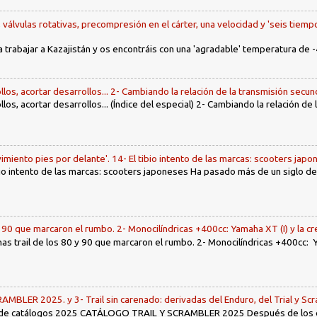
, válvulas rotativas, precompresión en el cárter, una velocidad y 'seis tiemp
a trabajar a Kazajistán y os encontráis con una 'agradable' temperatura de -
llos, acortar desarrollos... 2- Cambiando la relación de la transmisión secun
llos, acortar desarrollos... (Índice del especial) 2- Cambiando la relación de
imiento pies por delante'. 14- El tibio intento de las marcas: scooters jap
tibio intento de las marcas: scooters japoneses Ha pasado más de un siglo d
y 90 que marcaron el rumbo. 2- Monocilíndricas +400cc: Yamaha XT (I) y la c
nas trail de los 80 y 90 que marcaron el rumbo. 2- Monocilíndricas +400cc: Y
LER 2025. y 3- Trail sin carenado: derivadas del Enduro, del Trial y Scr
 de catálogos 2025 CATÁLOGO TRAIL Y SCRAMBLER 2025 Después de los env