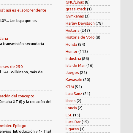
GNU/Linux
(8)
grass-track
(1)
os': así es el sorprendente
Gymkanas
(3)
40º... tan baja que os
Harley Davidson
(78)
Historia
(247)
Historia de Voro
(8)
daria
 la transmisión secundaria
Honda
(84)
Humor
(112)
Industria
(86)
Isla de Man
(16)
oneses de 250
el TAC-Wilkinson, más de
Juegos
(22)
Kawasaki
(20)
KTM
(52)
Laia Sanz
(21)
reación del concepto
libros
(2)
amaha XT (I) y la creación del
Loncin
(2)
LSL
(15)
Luca Bar
(15)
ambler. Epílogo
lugares
(3)
íos Introducción y 1- Trail