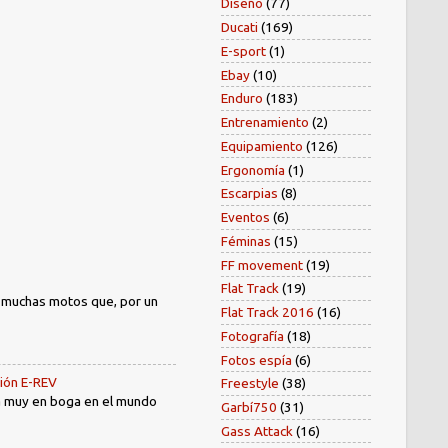
Diseño
(77)
Ducati
(169)
E-sport
(1)
Ebay
(10)
Enduro
(183)
Entrenamiento
(2)
Equipamiento
(126)
Ergonomía
(1)
Escarpias
(8)
Eventos
(6)
Féminas
(15)
FF movement
(19)
Flat Track
(19)
) muchas motos que, por un
Flat Track 2016
(16)
Fotografía
(18)
Fotos espía
(6)
sión E-REV
Freestyle
(38)
tá muy en boga en el mundo
Garbí750
(31)
Gass Attack
(16)