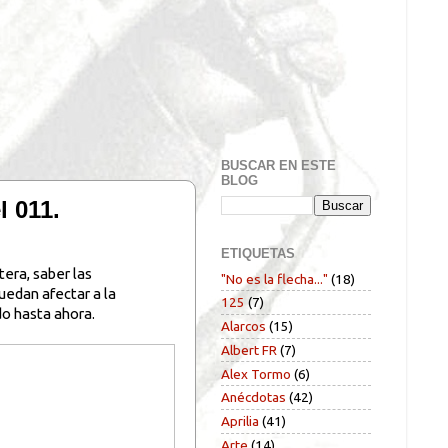
BUSCAR EN ESTE
BLOG
l 011.
ETIQUETAS
tera, saber las
"No es la flecha..."
(18)
uedan afectar a la
125
(7)
do hasta ahora.
Alarcos
(15)
Albert FR
(7)
Alex Tormo
(6)
Anécdotas
(42)
Aprilia
(41)
Arte
(14)