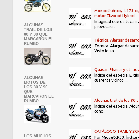
Monocilíndrico, 1.173 cc
motor Ellwood Hybrid
Imaginad que os toca ir 
ALGUNAS
provoca u...
TRAIL DE LOS
80 Y 90 QUE
MARCARON EL
Técnica. Alargar desarro
RUMBO
Técnica. Alargar desarro
Visto lo an...
Quasar, Phasar y el 'mov
Índice del especial El 
ALGUNAS
cuarenta y cinco ...
MOTOS DE
LOS 80 Y 90
QUE
MARCARON EL
Algunas trail de los 80 
RUMBO
Índice del especial Algu
conc...
CATÁLOGO TRAIL Y SCRAMB
LOS MUCHOS
Por MiguelXR33. Índice