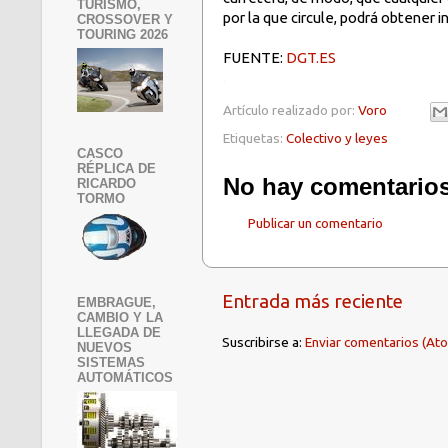
TURISMO,
por la que circule, podrá obtener 
CROSSOVER Y
TOURING 2026
FUENTE:
DGT.ES
.
Artículo realizado por:
Voro
Etiquetas:
Colectivo y leyes
CASCO
RÉPLICA DE
No hay comentarios
RICARDO
TORMO
Publicar un comentario
Entrada más reciente
EMBRAGUE,
CAMBIO Y LA
LLEGADA DE
Suscribirse a:
Enviar comentarios (At
NUEVOS
SISTEMAS
AUTOMÁTICOS