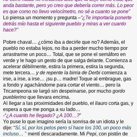
anda bastante, pero yo creo que debería correr más. Lo peor
es que como no llevo velocímetro, no sé a cuanto se pone”
Lo piensa un momento y pregunta
–
“¿Te importaría ponerte
detrás mío hasta el siguiente pueblo y miras a ver cuanto
hace?"
Pobre chaval… ¿cómo iba a decirle que no? Además, el
pueblo no estaba lejos, no iba a perder mucho tiempo por
arrastrarme
un poco… Total, que se pone el semáforo en
verde y le hago un gesto de que salga delante. Comienza a
acelerar débilmente, estira la primera, estira la segunda,
mete tercera…
y de repente la birria de Derbi
comienza a
irse, a irse, a irse… ¡su p… madre! Toque al embrague, gas
a fondo y agachándome para cortar el viento… pero la
Tricampeona se largó sin despeinarse, por mucho
gordo
pueblerino
que llevara encima.
Al llegar a las proximidades del pueblo, el
llauro
corta gas, y
espera a que me ponga a su lado…
-
“
¿A cuanto he llegado? ¿A 100…?
”
Yo puse lo que imagino sería la sonrisa de un idiota y le
dije:
“
Sí, sí, por los pelos pero sí hace los 100, un poco más
incluso…
"
mentí descaradamente. Mi
Pepi
, con pistón de