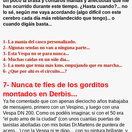
un poco la brasa y contaros manías y anécdotas que me
han ocurrido durante este tiempo. ¿Hasta cuando?... no
lo sé, según me vaya acordando (algo difícil con este
cerebro cada día más reblandecido que tengo)... o
cuando digáis basta...
1- La manía del casco personalizado.
2- Algunas sendas no van a ninguna parte...
3- Esta Vespa no se para nunca...
4- Muchas caídas en un sólo día...
5- La moto que tenía más kms. empujando que en marcha...
6- ¿Que por ahí es el circuito....?
7- Nunca te fíes de los gorditos
montados en Derbis...
Ya he comentado que con apenas dieciocho años trabajaba
de mensajero, primero con un Vespino, y luego con una
Vespa DN 200. Como os podéis imaginar, si con el 50 era
“el puto amo de la ciudad” (con unos cuantas puertas de
taxistas abolladas con mis botas Dr.Martens de puntera de
acero…) con la Vespa ni te digo… con su pintura brillante, y