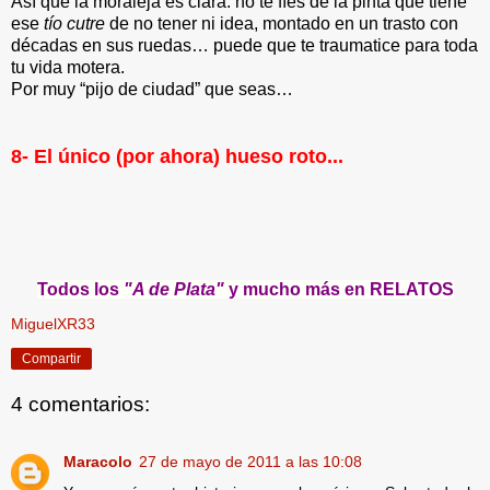
Así que la moraleja es clara: no te fíes de la pinta que tiene
ese
tío cutre
de no tener ni idea, montado en un trasto con
décadas en sus ruedas… puede que te traumatice para toda
tu vida motera.
Por muy “pijo de ciudad” que seas…
8- El único (por ahora) hueso roto...
Todos los
"A de Plata"
y mucho más en
RELATOS
MiguelXR33
Compartir
4 comentarios:
Maracolo
27 de mayo de 2011 a las 10:08