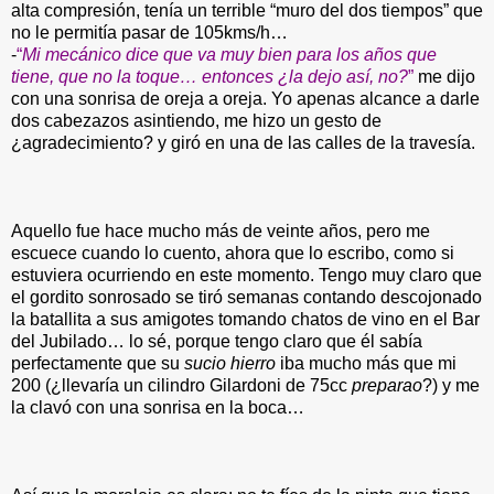
alta compresión, tenía un terrible “muro del dos tiempos” que
no le permitía pasar de 105kms/h…
-
“
Mi mecánico dice que va muy bien para los años que
tiene, que no la toque… entonces ¿la dejo así, no?
”
me dijo
con una sonrisa de oreja a oreja. Yo apenas alcance a darle
dos cabezazos asintiendo, me hizo un gesto de
¿agradecimiento? y giró en una de las calles de la travesía.
Aquello fue hace mucho más de veinte años, pero me
escuece cuando lo cuento, ahora que lo escribo, como si
estuviera ocurriendo en este momento. Tengo muy claro que
el gordito sonrosado se tiró semanas contando descojonado
la batallita a sus amigotes tomando chatos de vino en el Bar
del Jubilado… lo sé, porque tengo claro que él sabía
perfectamente que su
sucio hierro
iba mucho más que mi
200 (¿llevaría un cilindro Gilardoni de 75cc
preparao
?) y me
la clavó con una sonrisa en la boca…