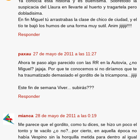
Ya conocía esta historia y es buenísima. Sobretodo la
suspicacia del Llaura en llevarte al huerto y tragartela pero
dobladisima.
En fin Miguel tú arrastrabas la clase de chico de ciudad, y el
tío te bajó los humos de una forma muy sutil. Anim jijijiji!!!!
Responder
paxau
27 de mayo de 2011 a las 11:27
Ahora te paso algo parecido con las RR en la Autovía, ¿no
Miguel? jajaja. Por que te conocemos si no diríamos que te
ha traumatizado demasiado el gordito de la tricampona...jijiji
Este fin de semana Viver... subirás???
Responder
mianca
28 de mayo de 2011 a las 0:19
Me parece que el gordito, como tu dices, se hizo un poco el
tonto y te vacilo ¿o no?...por cierto, en aquella época no
había Vespino sin la horquilla metida para dentro al igual