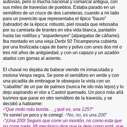
autovías, pero sí mucha nacional y comarcal antigua, con
sus miles de travesías de pueblos. Estaba parado en un
semáforo de un cruce de dos carreteras, cuando a mi lado
para un jovencito que representaba el típico “llauro”
(labrador) de la época: robusto, piel rosada que rebosaba
por su camiseta de tirantes en otra vida blanca, pantalón
hasta las rodillas y “aspardenyes” (alpargatas de cáñamo).
Iba montado en una vieja
Derbi 50 Tricampeona
cubierta
por una fosilizada capa de barro y polvo con unos dos mil o
tres mil años de antigüedad, y con un capazo y un azadón
atados con gomas al asiento.
El chaval no dejaba de babear viendo mi inmaculada y
molona
Vespa negra. Se pone el semáforo en verde y con
una picadita de embrague le obsequio la vista con un
“caballito” de un par de palmos (nunca he ido más lejos) y lo
dejo aspirando el olor a Castrol quemado. Un poco más allá
tuvimos que parar en otro semáforo de la travesía, y se
decidió a hablarme:
-
“
Que moto más bonita… ¿qué es, una 125?
”
Yo sonreí un poco y le corregí: -
“
No, no, es una 200
”
-
“
¡Una 200! Seguro que corre un montón, no como esta que
no corre nada. Mi mecánico dice que la deje como está, que