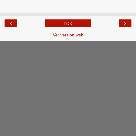
‹
›
Inicio
Ver versión web