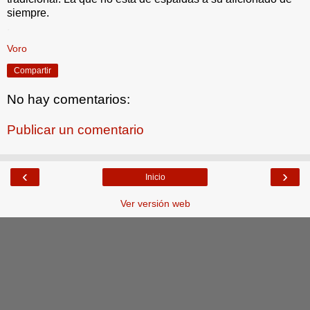
siempre.
.
Voro
Compartir
No hay comentarios:
Publicar un comentario
‹
›
Inicio
Ver versión web