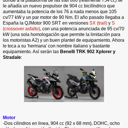
donde a la plataforma de las trail 800 (realmente 754 cc) se
le añadía un nuevo propulsor de 904 cc bicilíndrico que
aumentaba la potencia de los 76 a nada menos que 105
cv/77 kW y un par motor de 90 Nm. El año pasado llegaba a
España la QJMotor 900 SRT en versiones
SX (trail)
y
S
(crossover asfalto)
, con una potencia anunciada de 95 cv/70
kW (una sola homologación que permite la limitación para
los motoristas A2) y un buen plantel de equipamiento. Ahora
le toca a su 'hermana' con nombre italiano y bastante
equipamiento. Así serán las
Benelli TRK 902 Xplorer y
Stradale
:
Motor
-Dos cilindros en linea, 904 cc (92 x 68 mm), DOHC, ocho