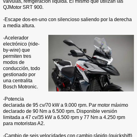
válvulas, refrigeración líquida. El mismo que utilizan las
QJMotor SRT 900.
-Escape dos-en-uno con silencioso saliendo por la derecha
a media altura.
-Acelerador
electrónico (ride-
by-wire) que
permiten tres
modos de
conducción, todo
gestionado por
una centralita
Bosch Motronic.
-Potencia
declarada de 95 cv/70 kW a 9.000 rpm. Par motor máximo
declarado de 90 Nm a 6.500 rpm. Disponible versión
limitada a 47 cv/35 kW a 6.500 rpm y 77 Nm a 4.250 rpm
para motoristas A2.
-Cambio de seis velocidades con cambio rápido (quickshift)