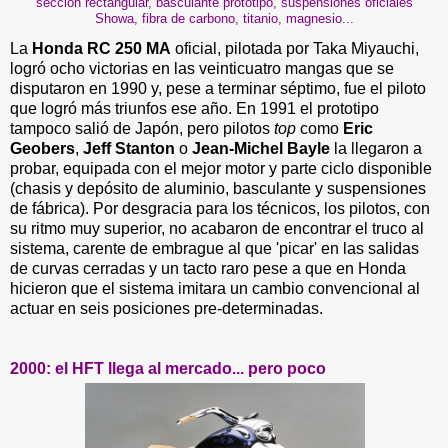
sección rectangular, basculante prototipo, suspensiones oficiales
Showa, fibra de carbono, titanio, magnesio...
La
Honda RC 250 MA
oficial, pilotada por Taka Miyauchi,
logró ocho victorias en las veinticuatro mangas que se
disputaron en 1990 y, pese a terminar séptimo, fue el piloto
que logró más triunfos ese año. En 1991 el prototipo
tampoco salió de Japón, pero pilotos
top
como
Eric
Geobers
,
Jeff Stanton
o
Jean-Michel Bayle
la llegaron a
probar, equipada con el mejor motor y parte ciclo disponible
(chasis y depósito de aluminio, basculante y suspensiones
de fábrica). Por desgracia para los técnicos, los pilotos, con
su ritmo muy superior, no acabaron de encontrar el truco al
sistema, carente de embrague al que 'picar' en las salidas
de curvas cerradas y un tacto raro pese a que en Honda
hicieron que el sistema imitara un cambio convencional al
actuar en seis posiciones pre-determinadas.
2000: el HFT llega al mercado... pero poco