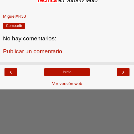
Técnica
en Voromv Moto
MiguelXR33
Compartir
No hay comentarios:
Publicar un comentario
‹
›
Inicio
Ver versión web