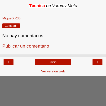
Técnica
en Voromv Moto
MiguelXR33
Compartir
No hay comentarios:
Publicar un comentario
‹
›
Inicio
Ver versión web