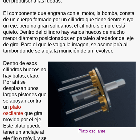
del propulsor a las ruedas.
El componente que engrana con el motor, la bomba, consta
de un cuerpo formado por un cilindro que tiene dentro suyo
un eje, pero no giran solidarios, el cilindro siempre está
quieto. Dentro del cilindro hay varios huecos de mucho
menor diámetro posicionados en paralelo alrededor del eje
de giro. Para el que le valga la imagen, se asemejaría al
tambor donde se aloja la munición de un revólver.
Dentro de esos
cilindros huecos no
hay balas, claro.
Por ahí se
desplazan unos
largos pistones que
se apoyan contra
un
plato
oscilante
que gira
movido por el eje.
Este plato puede
Plato oscilante
tener un anclaje al
eje fijo o móvil, y se