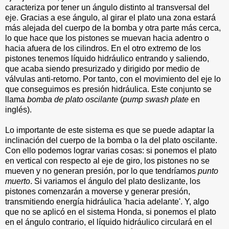
caracteriza por tener un ángulo distinto al transversal del
eje. Gracias a ese ángulo, al girar el plato una zona estará
más alejada del cuerpo de la bomba y otra parte más cerca,
lo que hace que los pistones se muevan hacia adentro o
hacia afuera de los cilindros. En el otro extremo de los
pistones tenemos líquido hidráulico entrando y saliendo,
que acaba siendo presurizado y dirigido por medio de
válvulas anti-retorno. Por tanto, con el movimiento del eje lo
que conseguimos es presión hidráulica. Este conjunto se
llama
bomba de plato oscilante
(
pump swash plate
en
inglés).
Lo importante de este sistema es que se puede adaptar la
inclinación del cuerpo de la bomba o la del plato oscilante.
Con ello podemos lograr varias cosas: si ponemos el plato
en vertical con respecto al eje de giro, los pistones no se
mueven y no generan presión, por lo que tendríamos
punto
muerto
. Si variamos el ángulo del plato deslizante, los
pistones comenzarán a moverse y generar presión,
transmitiendo energía hidráulica 'hacia adelante'. Y, algo
que no se aplicó en el sistema Honda, si ponemos el plato
en el ángulo contrario, el líquido hidráulico circulará en el