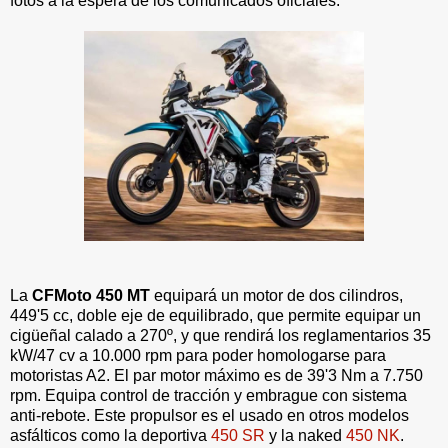
fotos a la espera de los comunicados oficiales.
La
CFMoto 450 MT
equipará un motor de dos cilindros,
449'5 cc, doble eje de equilibrado, que permite equipar un
cigüeñal calado a 270º, y que rendirá los reglamentarios 35
kW/47 cv a 10.000 rpm para poder homologarse para
motoristas A2. El par motor máximo es de 39'3 Nm a 7.750
rpm. Equipa control de tracción y embrague con sistema
anti-rebote. Este propulsor es el usado en otros modelos
asfálticos como la deportiva
450 SR
y la naked
450 NK
.