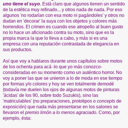
uno tiene el suyo
. Está claro que algunos tienen un sentido
de la estética muy refinado... y otros nada de nada. Por eso
algunos 'no rodarían con esa moto ni pagándoles' y otros no
dudan en 'decorar' la suya con los objetos y colores más
horrendos. El crimen es cuando ese atropello al buen gusto
no lo hace un aficionado contra su moto, sino que es la
propia marca la que lo lleva a cabo, y más si es una
empresa con una reputación contrastada de elegancia en
sus productos.
Así que voy a hablaros durante unos capítulos sobre motos
de los ochenta para acá -lo que yo más conozco-
consideradas en su momento como un auténtico horror. No
voy a poner las que se unieron a lo de moda en ese tiempo
por formas y/o colores y hoy se ven totalmente demodé
(todavía me duelen los ojos de algunas motos de pinturas
'ácidas' de los 90, sobre todo Suzukis), sino las
'matriculables' (no preparaciones, prototipos o
concepts
de
exposición) que nada más presentarse en los salones se
llevaron el
premio limón a lo menos agraciado
. Como, por
ejemplo, ésta: