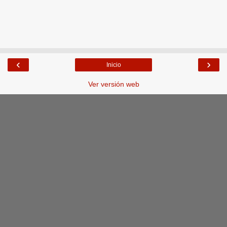
‹
›
Inicio
Ver versión web