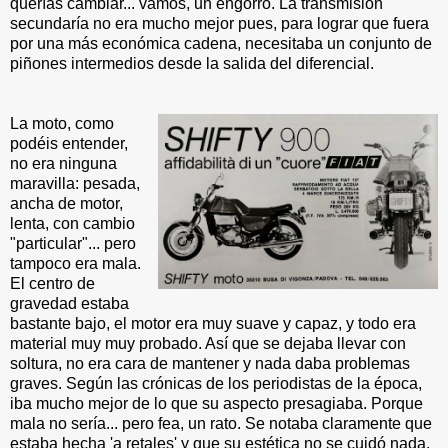
querías cambiar... vamos, un engorro. La transmisión
secundaría no era mucho mejor pues, para lograr que fuera
por una más económica cadena, necesitaba un conjunto de
piñones intermedios desde la salida del diferencial.
La moto, como
podéis entender,
no era ninguna
maravilla: pesada,
ancha de motor,
lenta, con cambio
"particular"... pero
tampoco era mala.
El centro de
gravedad estaba
bastante bajo, el motor era muy suave y capaz, y todo era
material muy muy probado. Así que se dejaba llevar con
soltura, no era cara de mantener y nada daba problemas
graves. Según las crónicas de los periodistas de la época,
iba mucho mejor de lo que su aspecto presagiaba. Porque
mala no sería... pero fea, un rato. Se notaba claramente que
estaba hecha 'a retales' y que su estética no se cuidó nada.