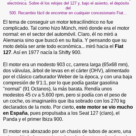
electrónica. Sobre él los relojes del 127 y, bajo el asiento, el depósito
del
500. Recambio fácil de encontrar en cualquier concesionario Fiat...
El tema de conseguir un motor tetracilíndrico no fue
complicado. Tal como hizo Münch, miró donde era el motor
normal: en el sector del automóvil. Claro, él no miró a
Alemania sino que buscó en su Italia. Y pensando que su
moto debía ser ante todo económica... miró hacia el
Fiat
127
. Así en 1977 nacía la Shifty 900.
El motor era un modesto 903 cc, carrera larga (65x68 mm),
dos válvulas, árbol de levas en el cárter (OHV), alimentado
por el clásico carburador Weber de la época, y con una baja
compresión de 9'1:1, por lo que podía gastar gasolina
"normal" (91 Octanos), la más barata. Rendía unos
modestos 45 cv a 5.600 rpm, pero si podía con el peso de
un coche, os imaginaréis que iba sobrado con los 270 kg
declarados de la moto. Por cierto,
este motor se vio mucho
en España
, pues propulsaba a los Seat 127 (claro), el
Panda y el primer Ibiza 900.
El motor era abrazado por un chasis de tubos de acero, una