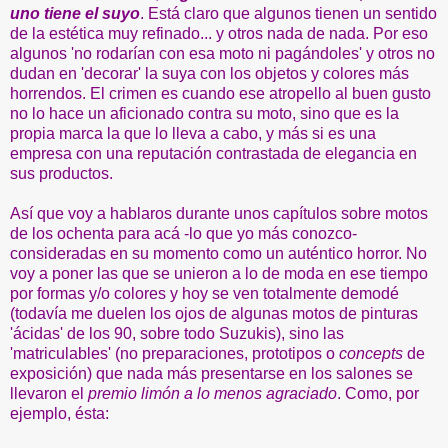
uno tiene el suyo
. Está claro que algunos tienen un sentido
de la estética muy refinado... y otros nada de nada. Por eso
algunos 'no rodarían con esa moto ni pagándoles' y otros no
dudan en 'decorar' la suya con los objetos y colores más
horrendos. El crimen es cuando ese atropello al buen gusto
no lo hace un aficionado contra su moto, sino que es la
propia marca la que lo lleva a cabo, y más si es una
empresa con una reputación contrastada de elegancia en
sus productos.
Así que voy a hablaros durante unos capítulos sobre motos
de los ochenta para acá -lo que yo más conozco-
consideradas en su momento como un auténtico horror. No
voy a poner las que se unieron a lo de moda en ese tiempo
por formas y/o colores y hoy se ven totalmente demodé
(todavía me duelen los ojos de algunas motos de pinturas
'ácidas' de los 90, sobre todo Suzukis), sino las
'matriculables' (no preparaciones, prototipos o
concepts
de
exposición) que nada más presentarse en los salones se
llevaron el
premio limón a lo menos agraciado
. Como, por
ejemplo, ésta: