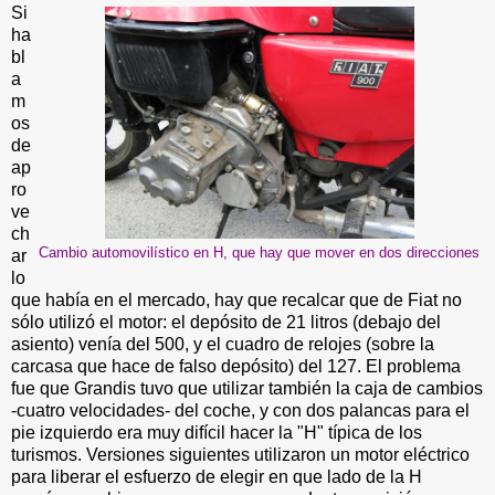
Si
ha
bl
a
m
os
de
ap
ro
ve
ch
Cambio automovilístico en H, que hay que mover en dos direcciones
ar
lo
que había en el mercado, hay que recalcar que de Fiat no
sólo utilizó el motor: el depósito de 21 litros (debajo del
asiento) venía del 500, y el cuadro de relojes (sobre la
carcasa que hace de falso depósito) del 127. El problema
fue que Grandis tuvo que utilizar también la caja de cambios
-cuatro velocidades- del coche, y con dos palancas para el
pie izquierdo era muy difícil hacer la "H" típica de los
turismos. Versiones siguientes utilizaron un motor eléctrico
para liberar el esfuerzo de elegir en que lado de la H