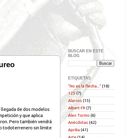
BUSCAR EN ESTE
BLOG
ureo
ETIQUETAS
"No es la flecha..."
(18)
125
(7)
Alarcos
(15)
Albert FR
(7)
la llegada de dos modelos
Alex Tormo
(6)
mpetición y que aplica
iaron. Pero también vendrá
Anécdotas
(42)
 todoterrenero sin límite
Aprilia
(41)
Arte
(14)