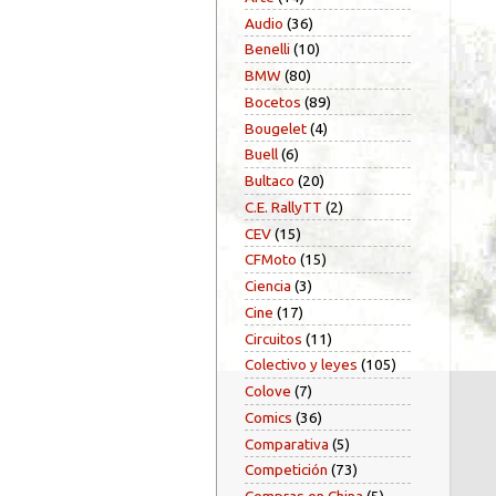
Audio
(36)
Benelli
(10)
BMW
(80)
Bocetos
(89)
Bougelet
(4)
Buell
(6)
Bultaco
(20)
C.E. RallyTT
(2)
CEV
(15)
CFMoto
(15)
Ciencia
(3)
Cine
(17)
Circuitos
(11)
Colectivo y leyes
(105)
Colove
(7)
Comics
(36)
Comparativa
(5)
Competición
(73)