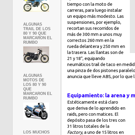
tiempo con la moto de
carreras, para luego instalar
un equipo más modesto. Las
suspensiones, por ejemplo,
ALGUNAS
recortan sus recorridos de
TRAIL DE LOS
80 Y 90 QUE
más de 300 mm a unos muy
MARCARON EL
correctos 260 mm en la
RUMBO
rueda delantera y 250 mm en
la trasera. Las llantas son de
21 y 18", equipando
neumáticos trail de taco en medid
una pinza de dos pistones parale
ALGUNAS
anuncia que lleve ABS, por lo qu
MOTOS DE
LOS 80 Y 90
QUE
MARCARON EL
Equipamiento: la arena y 
RUMBO
Estéticamente está claro
que deriva de lo aprendido en
raids, pero con matices. El
depósito pasa de los tres con
31 litros totales de la
Factory
, a uno de 15 litros en
LOS MUCHOS