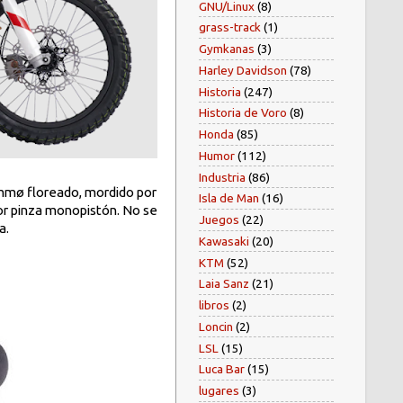
GNU/Linux
(8)
grass-track
(1)
Gymkanas
(3)
Harley Davidson
(78)
Historia
(247)
Historia de Voro
(8)
Honda
(85)
Humor
(112)
Industria
(86)
 mmø floreado, mordido por
Isla de Man
(16)
or pinza monopistón. No se
Juegos
(22)
a.
Kawasaki
(20)
KTM
(52)
Laia Sanz
(21)
libros
(2)
Loncin
(2)
LSL
(15)
Luca Bar
(15)
lugares
(3)