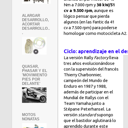
Nm a 7.000 rpm y
38 kW/51
cv a 9.500 rpm
, aunque es
ALARGAR
lógico pensar que pierda
DESARROLLO,
algunos (en las Fantic da 41
ACORTAR
cv a 7.500 rpm) para poderse
DESARROLLO..
.
homologar como motocicleta A2. 
Ciclo: aprendizaje en el de
La versión Rally
Factory
lleva
tres años evolucionándose
QUASAR,
con la supervisión del francés
PHASAR Y EL
Thierry Charbonnier,
'MOVIMIENTO
PIES POR
campeón del Mundo de
DELANTE'
Enduro en 1987 y 1988,
además de participar en el
Mundial de Rallys con el
Team Yamaha junto a
Stépane Peterhansel. La
versión
standard
supongo
MOTOS
NONATAS
que el bastidor aglutinará lo
aprendido durante este