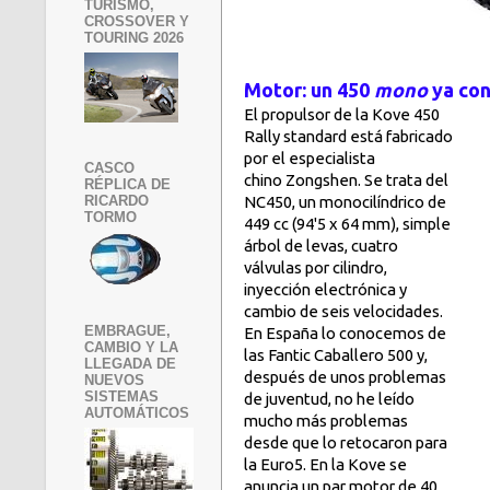
TURISMO,
CROSSOVER Y
TOURING 2026
Motor: un 450
mono
ya co
El propulsor de la Kove 450
Rally standard está fabricado
por el especialista
CASCO
chino Zongshen. Se trata del
RÉPLICA DE
NC450, un monocilíndrico de
RICARDO
TORMO
449 cc (94'5 x 64 mm), simple
árbol de levas, cuatro
válvulas por cilindro,
inyección electrónica y
cambio de seis velocidades.
EMBRAGUE,
En España lo conocemos de
CAMBIO Y LA
las Fantic Caballero 500 y,
LLEGADA DE
después de unos problemas
NUEVOS
SISTEMAS
de juventud, no he leído
AUTOMÁTICOS
mucho más problemas
desde que lo retocaron para
la Euro5. En la Kove se
anuncia un par motor de 40