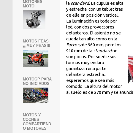
MOTORES
la
standard
. La cúpula es alta
MOTO
y estrecha, con un tablet tras
de ella en posición vertical.
La iluminación es toda por
led, con dos proyectores
delanteros. El asiento no se
queda tan alto como en la
MOTOS FEAS
Factory
de 960 mm, pero los
¡¡¡MUY FEAS!!!
910 mm de la
standard
no
son pocos. Por suerte sus
formas muy enduro
garantizan una parte
delantera estrecha...
MOTOGP PARA
esperemos que sea más
NO INICIADOS
cómodo. La altura del motor
al suelo es de 270 mm y se anunci
MOTOS Y
COCHES
COMPARTIEND
O MOTORES