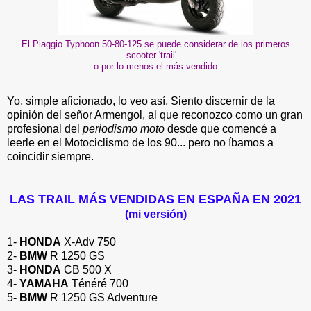
El Piaggio Typhoon 50-80-125 se puede considerar de los primeros
scooter 'trail'...
o por lo menos el más vendido
Yo, simple aficionado, lo veo así. Siento discernir de la
opinión del señor Armengol, al que reconozco como un gran
profesional del
periodismo moto
desde que comencé a
leerle en el Motociclismo de los 90... pero no íbamos a
coincidir siempre.
LAS TRAIL MÁS VENDIDAS EN ESPAÑA EN 2021
(mi versión)
1-
HONDA
X-Adv 750
2-
BMW
R 1250 GS
3-
HONDA
CB 500 X
4-
YAMAHA
Ténéré 700
5-
BMW
R 1250 GS Adventure