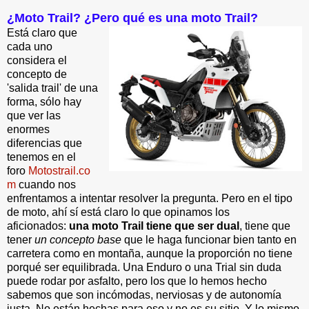
¿Moto Trail? ¿Pero qué es una moto Trail?
Está claro que
cada uno
considera el
concepto de
'salida trail' de una
forma, sólo hay
que ver las
enormes
diferencias que
tenemos en el
foro
Motostrail.co
m
cuando nos
enfrentamos a intentar resolver la pregunta. Pero en el tipo
de moto, ahí sí está claro lo que opinamos los
aficionados:
una moto Trail tiene que ser dual
, tiene que
tener
un concepto base
que le haga funcionar bien tanto en
carretera como en montaña, aunque la proporción no tiene
porqué ser equilibrada. Una Enduro o una Trial sin duda
puede rodar por asfalto, pero los que lo hemos hecho
sabemos que son incómodas, nerviosas y de autonomía
justa. No están hechas para eso y no es su sitio. Y lo mismo