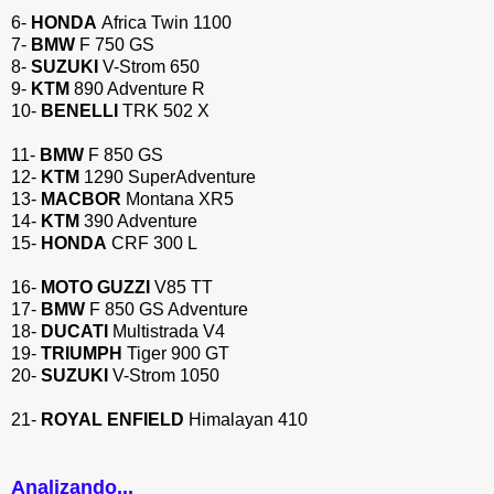
6-
HONDA
Africa Twin 1100
7-
BMW
F 750 GS
8-
SUZUKI
V-Strom 650
9-
KTM
890 Adventure R
10-
BENELLI
TRK 502 X
11-
BMW
F 850 GS
12-
KTM
1290 SuperAdventure
13-
MACBOR
Montana XR5
14-
KTM
390 Adventure
15-
HONDA
CRF 300 L
16-
MOTO GUZZI
V85 TT
17-
BMW
F 850 GS Adventure
18-
DUCATI
Multistrada V4
19-
TRIUMPH
Tiger 900 GT
20-
SUZUKI
V-Strom 1050
21-
ROYAL ENFIELD
Himalayan 410
Analizando...