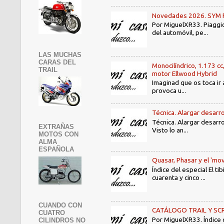
Novedades 2026. SYM PE3
Por MiguelXR33. Piaggio
del automóvil, pe...
LAS MUCHAS
CARAS DEL
Monocilíndrico, 1.173 cc
TRAIL
motor Ellwood Hybrid
Imaginad que os toca ir 
provoca u...
Técnica. Alargar desarro
Técnica. Alargar desarro
EXTRAÑAS
Visto lo an...
MOTOS CON
ALMA
ESPAÑOLA
Quasar, Phasar y el 'mov
Índice del especial El 
cuarenta y cinco ...
CUANDO CON
CATÁLOGO TRAIL Y SCRAMB
CUATRO
Por MiguelXR33. Índice
CILINDROS NO