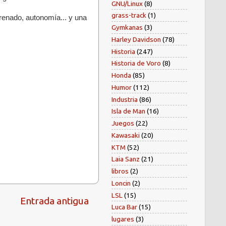
GNU/Linux
(8)
grass-track
(1)
renado, autonomía... y una
Gymkanas
(3)
Harley Davidson
(78)
Historia
(247)
Historia de Voro
(8)
Honda
(85)
Humor
(112)
Industria
(86)
Isla de Man
(16)
Juegos
(22)
Kawasaki
(20)
KTM
(52)
Laia Sanz
(21)
libros
(2)
Loncin
(2)
LSL
(15)
Entrada antigua
Luca Bar
(15)
lugares
(3)