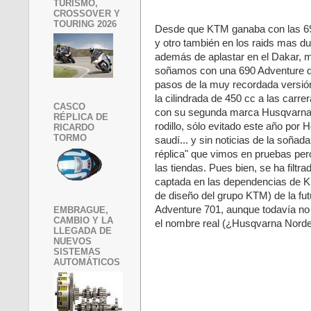
TURISMO,
CROSSOVER Y
TOURING 2026
Desde que KTM ganaba con las 69
y otro también en los raids mas d
además de aplastar en el Dakar, mi
soñamos con una 690 Adventure qu
pasos de la muy recordada versión
la cilindrada de 450 cc a las carre
CASCO
con su segunda marca Husqvarna, 
RÉPLICA DE
rodillo, sólo evitado este año por
RICARDO
TORMO
saudí... y sin noticias de la soñada
réplica" que vimos en pruebas per
las tiendas. Pues bien, se ha filtra
captada en las dependencias de K
de diseño del grupo KTM) de la fu
Adventure 701, aunque todavía no
EMBRAGUE,
CAMBIO Y LA
el nombre real (¿Husqvarna Nord
LLEGADA DE
NUEVOS
SISTEMAS
AUTOMÁTICOS