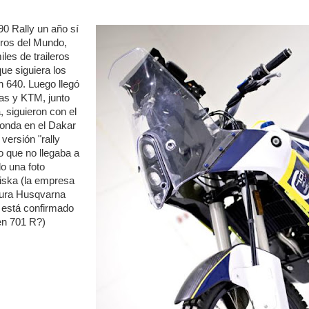
0 Rally un año sí
uros del Mundo,
les de traileros
e siguiera los
 640. Luego llegó
ras y KTM, junto
siguieron con el
 Honda en el Dakar
 versión "rally
o que no llegaba a
do una foto
iska (la empresa
tura Husqvarna
 está confirmado
en 701 R?)