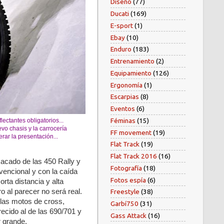
Diseño
(77)
Ducati
(169)
E-sport
(1)
Ebay
(10)
Enduro
(183)
Entrenamiento
(2)
Equipamiento
(126)
Ergonomía
(1)
Escarpias
(8)
Eventos
(6)
Féminas
(15)
lectantes obligatorios...
evo chasis y la carrocería
FF movement
(19)
rar la presentación...
Flat Track
(19)
Flat Track 2016
(16)
acado de las 450 Rally y
Fotografía
(18)
nvencional y con la caída
Fotos espía
(6)
rta distancia y alta
o al parecer no será real.
Freestyle
(38)
 las motos de cross,
Garbí750
(31)
ecido al de las 690/701 y
Gass Attack
(16)
r grande.