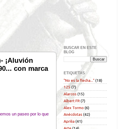
BUSCAR EN ESTE
BLOG
- ¡Aluvión
90... con marca
ETIQUETAS
"No es la flecha..."
(18)
125
(7)
Alarcos
(15)
Albert FR
(7)
Alex Tormo
(6)
 demos un paseo por lo que
Anécdotas
(42)
Aprilia
(41)
Arte
(14)