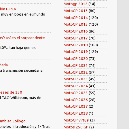
Motogp 2012
(54)
sión E-REV
MotoGP 2013
(80)
tá muy en boga en el mundo
MotoGP 2014
(120)
MotoGP 2015
(120)
MotoGP 2016
(86)
os': así es el sorprendente
MotoGP 2017
(70)
MotoGP 2018
(100)
40º... tan baja que os
MotoGP 2019
(129)
MotoGP 2020
(73)
daria
MotoGP 2021
(74)
 la transmisión secundaria
MotoGP 2022
(57)
MotoGP 2023
(45)
MotoGP 2024
(41)
oneses de 250
MotoGP 2025
(59)
el TAC-Wilkinson, más de
MotoGP 2026
(28)
MotoGP 2027
(2)
MotoGP 2028
(1)
MotoGP virtual
(3)
ambler. Epílogo
íos Introducción y 1- Trail
Motos 250 GP
(2)