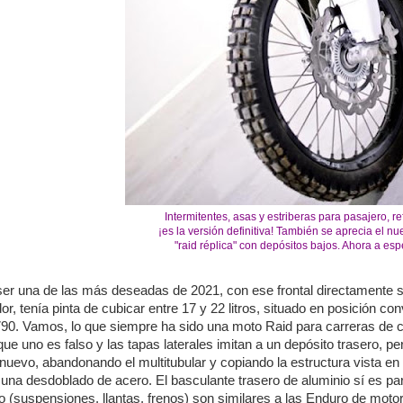
Intermitentes, asas y estriberas para pasajero, ref
¡es la versión definitiva! También se aprecia el nu
"raid réplica" con depósitos bajos. Ahora a espe
er una de las más deseadas de 2021, con ese frontal directamente s
r, tenía pinta de cubicar entre 17 y 22 litros, situado en posición co
790. Vamos, lo que siempre ha sido una moto Raid para carreras de co
e uno es falso y las tapas laterales imitan a un depósito trasero, per
nuevo, abandonando el multitubular y copiando la estructura vista en
cuna desdoblado de acero. El basculante trasero de aluminio sí es par
to (suspensiones, llantas, frenos) son similares a las Enduro de moto