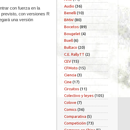
Audio
(36)
ntrar con fuerza en la
Benelli
(10)
o previsto, con versiones R
legará una versión
BMW
(80)
Bocetos
(89)
Bougelet
(4)
Buell
(6)
Bultaco
(20)
C.E. RallyTT
(2)
CEV
(15)
CFMoto
(15)
Ciencia
(3)
Cine
(17)
Circuitos
(11)
Colectivo y leyes
(105)
Colove
(7)
Comics
(36)
Comparativa
(5)
Competición
(73)