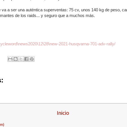
va a ser una auténtica superventas: 75 cv, unos 140 kg de peso, ca
amantes de los raids... y seguro que a muchos más.
cycleword\news2020\12\28\new-2021-husqvarna-701-adv-rally/
:
Inicio
om)