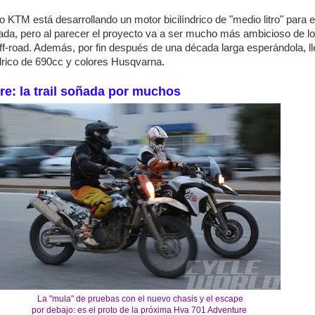
o KTM está desarrollando un motor bicilíndrico de "medio litro" para e
drada, pero al parecer el proyecto va a ser mucho más ambicioso de l
ff-road. Además, por fin después de una década larga esperándola, l
drico de 690cc y colores Husqvarna.
e: la trail soñada por muchos
La "mula" de pruebas con el nuevo chasis y el escape
por debajo: es el proto de la próxima Hva 701 Adventure