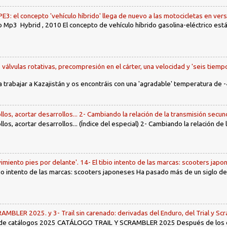
: el concepto 'vehículo híbrido' llega de nuevo a las motocicletas en ver
 Mp3 Hybrid , 2010 El concepto de vehículo híbrido gasolina-eléctrico es
, válvulas rotativas, precompresión en el cárter, una velocidad y 'seis tiemp
a trabajar a Kazajistán y os encontráis con una 'agradable' temperatura de -
llos, acortar desarrollos... 2- Cambiando la relación de la transmisión secun
llos, acortar desarrollos... (Índice del especial) 2- Cambiando la relación de
imiento pies por delante'. 14- El tibio intento de las marcas: scooters jap
tibio intento de las marcas: scooters japoneses Ha pasado más de un siglo d
LER 2025. y 3- Trail sin carenado: derivadas del Enduro, del Trial y Scr
 de catálogos 2025 CATÁLOGO TRAIL Y SCRAMBLER 2025 Después de los env