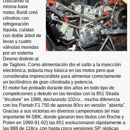
Utilizando la
misma base
motor, Bordi creó
cilindros con
refrigeración
líquida, culatas
con doble árbol de
levas y cuatro
válvulas movidas
por un sistema
Desmo distinto al
de Taglioni. Como alimentación dio el salto a la inyección
electrónica, todavía muy básica en las motos pero que
consideraba imprescindible para alimentar correctamente
un bicilíndrico de gran cilindrada y potencia.
El motor fue probado durante dos años en todo tipo de
competiciones y debutó en las tiendas con la 851 Strada
"tricolore" en 1988, declarando 102cv... mucha diferencia
con los Pantah F1 750 de apenas 80cv en versión "abierta".
Gracias a sus victorias en diversos campeonatos (el mas
importante W-SBK, donde ganaron tres titulos con Roche y
Polen en 1990-91-92) las 851 evolucionaron rápidamente a
las 888 de 118cv, con hasta cinco versiones SP, réplicas