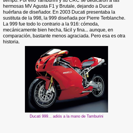
tiempo. Por ello Tamburini y su CRC se dedicaron a las
hermosas MV Agusta F1 y Brutale, dejando a Ducati
huérfana de diseñador. En 2003 Ducati presentaba la
sustituta de la 998, la 999 diseñada por Pierre Terblanche.
La 999 fue todo lo contrario a la 916: cómoda,
mecánicamente bien hecha, fácil y fina... aunque, en
comparación, bastante menos agraciada. Pero esa es otra
historia.
Ducati 999... adiós a la mano de Tamburini