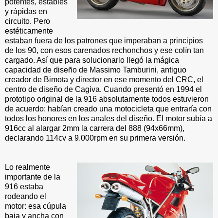
potentes, estables
y rápidas en
circuito. Pero
estéticamente
estaban fuera de los patrones que imperaban a principios
de los 90, con esos carenados rechonchos y ese colín tan
cargado. Así que para solucionarlo llegó la mágica
capacidad de diseño de Massimo Tamburini, antiguo
creador de Bimota y director en ese momento del CRC, el
centro de diseño de Cagiva. Cuando presentó en 1994 el
prototipo original de la 916 absolutamente todos estuvieron
de acuerdo: habían creado una motocicleta que entraría con
todos los honores en los anales del diseño. El motor subía a
916cc al alargar 2mm la carrera del 888 (94x66mm),
declarando 114cv a 9.000rpm en su primera versión.
Lo realmente
importante de la
916 estaba
rodeando el
motor: esa cúpula
baja y ancha con