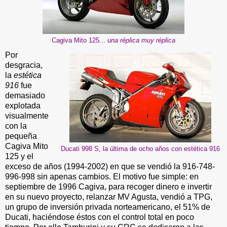
Cagiva Mito 125...
una réplica muy réplica
Por
desgracia,
la
estética
916
fue
demasiado
explotada
visualmente
con la
pequeña
Cagiva Mito
Ducati 998 S, la última de ocho años con estética 916
125 y el
exceso de años (1994-2002) en que se vendió la 916-748-
996-998 sin apenas cambios. El motivo fue simple: en
septiembre de 1996 Cagiva, para recoger dinero e invertir
en su nuevo proyecto, relanzar MV Agusta, vendió a TPG,
un grupo de inversión privada norteamericano, el 51% de
Ducati, haciéndose éstos con el control total en poco